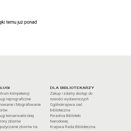
ęki temu już ponad
iałów
ŁUGI
DLA BIBLIOTEKARZY
trum Kompetencji
Zakup i zdalny dostęp do
ugi reprograficzne
nowości wydawniczych
mowanie i fotografowanie
Ogólnokrajowa sieć
iorów
biblioteczna
ugi konserwatorskiej
Poradnia Biblioteki
rony zbiorów
Narodowej
pożyczanie zbiorów na
Krajowa Rada Biblioteczna