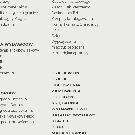
stawy
Rada ds. Narodowego
wóz materiałów
Zasobu Bibliotecznego
liotecznych za granicę
Deskryptory BN
ukacyjny Program
Przepisy katalogowania
iedzania
Normy, Formaty, Standardy
UKD
Szkolenia
Wypożyczenia
LA WYDAWCÓW
międzybiblioteczne
zemplarz obowiązkowy
Punkt Błękitnej Tarczy
BN
MN
SN
PRACA W BN
ogram CIP
PRACA
OGŁOSZENIA
ZAMÓWIENIA
AGRODY
PUBLICZNE
groda Literacka
KSIĘGARNIA
rzydła Dedala
WYDAWNICTWO
roda Literacka im.
KATALOG WYSTAWY
rka Nowakowskiego
STAŁEJ
roda im. Kościelskich
BLOGI
MAPA SERWISU