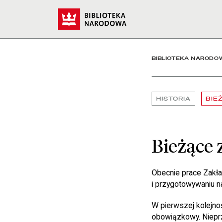
Bieżące zadania - Bibli
Start
BIBLIOTEKA NARODO
HISTORIA
BIE
Bieżące 
Obecnie prace Zakła
i przygotowywaniu naj
W pierwszej kolejn
obowiązkowy. Niepr