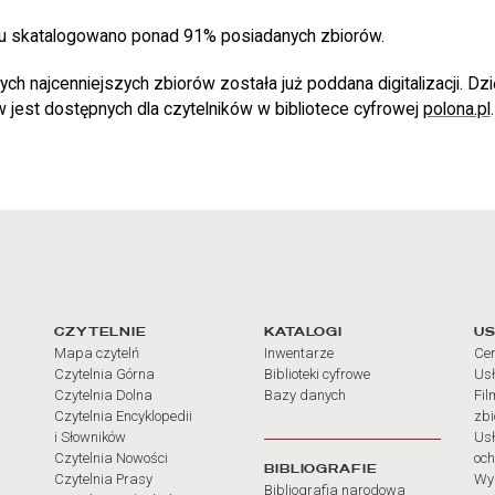
ku skatalogowano ponad 91% posiadanych zbiorów.
h najcenniejszych zbiorów została już poddana digitalizacji. Dzi
 jest dostępnych dla czytelników w bibliotece cyfrowej
polona.pl
.
arcia
Linki do najważniejszych dz
CZYTELNIE
KATALOGI
US
Mapa czytelń
Inwentarze
Cen
Czytelnia Górna
Biblioteki cyfrowe
Usł
Czytelnia Dolna
Bazy danych
Fil
Czytelnia Encyklopedii
zb
i Słowników
Usł
Czytelnia Nowości
och
BIBLIOGRAFIE
Czytelnia Prasy
Wy
Bibliografia narodowa