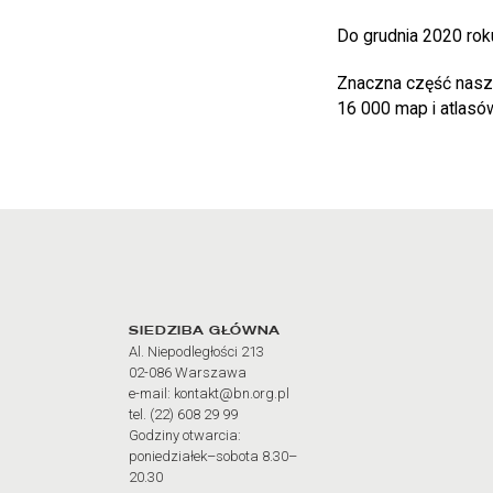
Do grudnia 2020 ro
Znaczna część naszyc
16 000 map i atlasów
Adres oraz godziny otw
SIEDZIBA GŁÓWNA
Al. Niepodległości 213
02-086 Warszawa
e-mail: kontakt@bn.org.pl
tel. (22) 608 29 99
Godziny otwarcia:
poniedziałek–sobota 8.30–
20.30