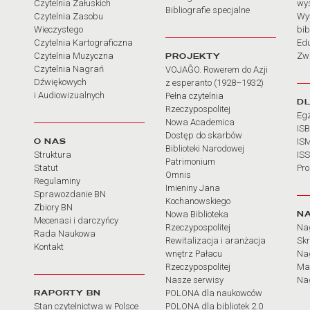
Czytelnia Załuskich
wy
Bibliografie specjalne
Czytelnia Zasobu
Wy
Wieczystego
bib
Czytelnia Kartograficzna
Ed
Czytelnia Muzyczna
PROJEKTY
Zw
Czytelnia Nagrań
VOJAĜO. Rowerem do Azji
Dźwiękowych
z esperanto (1928–1932)
i Audiowizualnych
Pełna czytelnia
D
Rzeczypospolitej
Eg
Nowa Academica
IS
Dostęp do skarbów
O NAS
IS
Biblioteki Narodowej
Struktura
IS
Patrimonium
Statut
Pr
Omnis
Regulaminy
Imieniny Jana
Sprawozdanie BN
Kochanowskiego
Zbiory BN
N
Nowa Biblioteka
Mecenasi i darczyńcy
Rzeczypospolitej
Na
Rada Naukowa
Rewitalizacja i aranżacja
Sk
Kontakt
wnętrz Pałacu
Nag
Rzeczypospolitej
Ma
Nasze serwisy
Nag
RAPORTY BN
POLONA dla naukowców
Stan czytelnictwa w Polsce
POLONA dla bibliotek 2.0