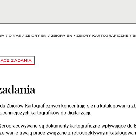
oteka Narodowa
WA
/
O NAS
/
ZBIORY BN
/
ZBIORY BN
/
ZBIORY KARTOGRAFICZNE
/
B
ŻĄCE ZADANIA
zadania
du Zbiorów Kartograficznych koncentrują się na katalogowaniu z
cenniejszych kartografików do digitalizacji.
ości opracowywane są dokumenty kartograficzne wpływające do 
zerwanie trwają prace związane z retrospektywnym katalogowan