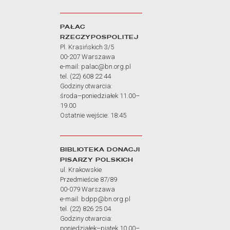
PAŁAC
RZECZYPOSPOLITEJ
Pl. Krasińskich 3/5
00-207 Warszawa
e-mail: palac@bn.org.pl
tel. (22) 608 22 44
Godziny otwarcia:
środa–poniedziałek 11.00–
19.00
Ostatnie wejście: 18:45
BIBLIOTEKA DONACJI
PISARZY POLSKICH
ul. Krakowskie
Przedmieście 87/89
00-079 Warszawa
e-mail: bdpp@bn.org.pl
tel. (22) 826 25 04
Godziny otwarcia:
poniedziałek–piątek 10.00–