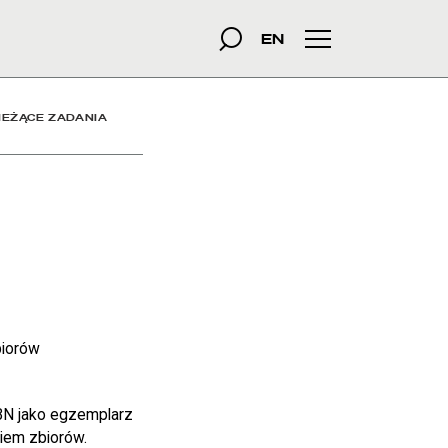
szukana fraza
Szukaj
EN
Menu główne
IEŻĄCE ZADANIA
biorów
BN jako egzemplarz
iem zbiorów.