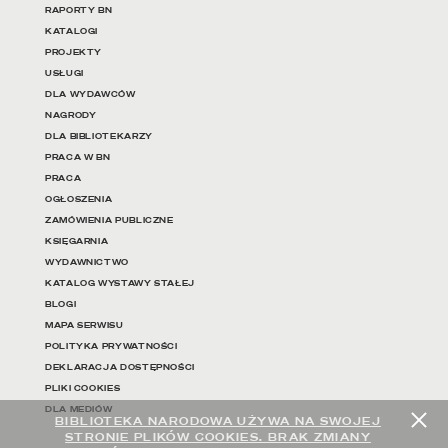
RAPORTY BN
KATALOGI
PROJEKTY
USŁUGI
DLA WYDAWCÓW
NAGRODY
DLA BIBLIOTEKARZY
PRACA W BN
PRACA
OGŁOSZENIA
ZAMÓWIENIA PUBLICZNE
KSIĘGARNIA
WYDAWNICTWO
KATALOG WYSTAWY STAŁEJ
BLOGI
MAPA SERWISU
POLITYKA PRYWATNOŚCI
DEKLARACJA DOSTĘPNOŚCI
PLIKI COOKIES
DLA MEDIÓW
BIBLIOTEKA NARODOWA UŻYWA NA SWOJEJ
STRONIE PLIKÓW COOKIES. BRAK ZMIANY