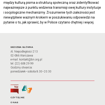
między kulturą pisma a strukturą społeczną oraz zidentyfikować
najważniejsze z punktu widzenia transmisji owej kultury instytucje
i socjologiczne mechanizmy. Zrozumienie tych zależności jest
niewątpliwie ważnym krokiem w poszukiwaniu odpowiedzi na
pytanie o to, jak sprawić, by w Polsce czytano chętniej i więcej.
Adres oraz godziny otwarci
SIEDZIBA GŁÓWNA
Al. Niepodległości 213
02-086 Warszawa
e-mail: kontakt@bn.org.pl
tel. (22) 608 29 99
Godziny otwarcia:
poniedziałek–sobota 8.30–20.30
Biuletyn Informacji Publicznej
Tłumacz języka migowego
Linki do najważniejszych dz
CZYTELNIE
O NAS