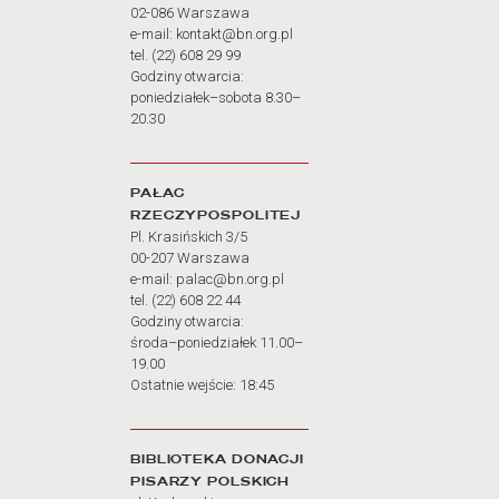
02-086 Warszawa
e-mail: kontakt@bn.org.pl
tel. (22) 608 29 99
Godziny otwarcia:
poniedziałek–sobota 8.30–
20.30
PAŁAC
RZECZYPOSPOLITEJ
Pl. Krasińskich 3/5
00-207 Warszawa
e-mail: palac@bn.org.pl
tel. (22) 608 22 44
Godziny otwarcia:
środa–poniedziałek 11.00–
19.00
Ostatnie wejście: 18:45
BIBLIOTEKA DONACJI
PISARZY POLSKICH