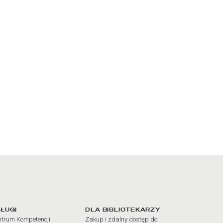
iałów
ŁUGI
DLA BIBLIOTEKARZY
trum Kompetencji
Zakup i zdalny dostęp do