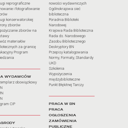
ugi reprograficzne
nowości wydawniczych
mowanie i fotografowanie
Ogólnokrajowa sieć
iorów
biblioteczna
ugi konserwatorskiej
Poradnia Biblioteki
rony zbiorów
Narodowej
pożyczanie zbiorów na
Krajowa Rada Biblioteczna
stawy
Rada ds. Narodowego
wóz materiałów
Zasobu Bibliotecznego
liotecznych za granicę
Deskryptory BN
ukacyjny Program
Przepisy katalogowania
iedzania
Normy, Formaty, Standardy
UKD
Szkolenia
Wypożyczenia
LA WYDAWCÓW
międzybiblioteczne
zemplarz obowiązkowy
Punkt Błękitnej Tarczy
BN
MN
SN
PRACA W BN
ogram CIP
PRACA
OGŁOSZENIA
ZAMÓWIENIA
AGRODY
PUBLICZNE