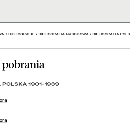
ioteka Narodowa
WA
/
BIBLIOGRAFIE
/
BIBLIOGRAFIA NARODOWA
/
BIBLIOGRAFIA POLS
 pobrania
A POLSKA 1901–1939
lona
lona