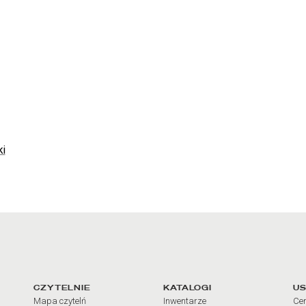
ki
arcia
Linki do najważniejszych dz
CZYTELNIE
KATALOGI
US
Mapa czytelń
Inwentarze
Cen