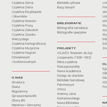
Czytelnia Górna
Biblioteki cyfrowe
Usł
Czytelnia Dolna
Bazy danych
Fil
Czytelnia Encyklopedii
zb
i Słowników
Usł
Czytelnia Nowości
och
BIBLIOGRAFIE
Czytelnia Prasy
Wy
Bibliografia narodowa
Czytelnia Załuskich
wy
Bibliografie specjalne
Czytelnia Zasobu
Wy
Wieczystego
bib
Czytelnia Kartograficzna
Ed
Czytelnia Muzyczna
PROJEKTY
Zw
Czytelnia Nagrań
VOJAĜO. Rowerem do Azji
Dźwiękowych
z esperanto (1928–1932)
i Audiowizualnych
Pełna czytelnia
D
Rzeczypospolitej
Eg
Nowa Academica
IS
Dostęp do skarbów
O NAS
IS
Biblioteki Narodowej
Struktura
IS
Patrimonium
Statut
Pr
Omnis
Regulaminy
Imieniny Jana
Sprawozdanie BN
Kochanowskiego
Zbiory BN
N
Nowa Biblioteka
Mecenasi i darczyńcy