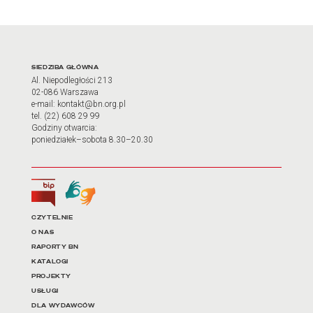
Adres oraz godziny otwarci
SIEDZIBA GŁÓWNA
Al. Niepodległości 213
02-086 Warszawa
e-mail: kontakt@bn.org.pl
tel. (22) 608 29 99
Godziny otwarcia:
poniedziałek–sobota 8.30–20.30
Biuletyn Informacji Publicznej
Tłumacz języka migowego
Linki do najważniejszych dz
CZYTELNIE
O NAS
RAPORTY BN
KATALOGI
PROJEKTY
USŁUGI
DLA WYDAWCÓW