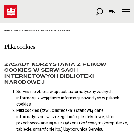
Pliki cookies - Bibliotek
Start
szukana fraza
Szukaj
EN
Men
BIBLIOTEKA NARODOWA
/
O NAS
/
PLIKI COOKIES
Pliki cookies
ZASADY KORZYSTANIA Z PLIKÓW
COOKIES W SERWISACH
INTERNETOWYCH BIBLIOTEKI
NARODOWEJ
Serwis nie zbiera w sposób automatyczny żadnych
informacji, z wyjątkiem informacji zawartych w plikach
cookies.
Pliki cookies (tzw. „ciasteczka”) stanowią dane
informatyczne, w szczególności pliki tekstowe, które
przechowywane są w urządzeniu końcowym (komputerze,
tablecie, smartfonie itp.) Użytkownika Serwisu