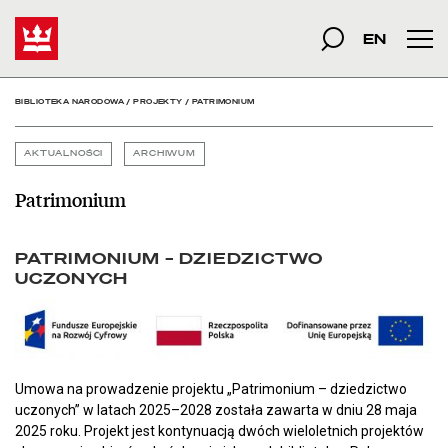
Patrimonium - Bibliotek
Start
szukana fraza
Szukaj
EN
Men
BIBLIOTEKA NARODOWA
/
PROJEKTY
/
PATRIMONIUM
AKTUALNOŚCI
ARCHIWUM
Patrimonium
PATRIMONIUM – DZIEDZICTWO
UCZONYCH
Umowa na prowadzenie projektu „Patrimonium – dziedzictwo
uczonych” w latach 2025–2028 została zawarta w dniu 28 maja
2025 roku. Projekt jest kontynuacją dwóch wieloletnich projektów