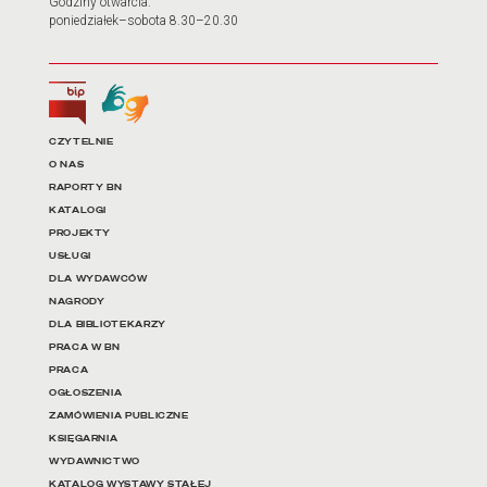
Godziny otwarcia:
poniedziałek–sobota 8.30–20.30
Biuletyn Informacji Publicznej
Tłumacz języka migowego
Linki do najważniejszych dz
CZYTELNIE
O NAS
RAPORTY BN
KATALOGI
PROJEKTY
USŁUGI
DLA WYDAWCÓW
NAGRODY
DLA BIBLIOTEKARZY
PRACA W BN
PRACA
OGŁOSZENIA
ZAMÓWIENIA PUBLICZNE
KSIĘGARNIA
WYDAWNICTWO
KATALOG WYSTAWY STAŁEJ