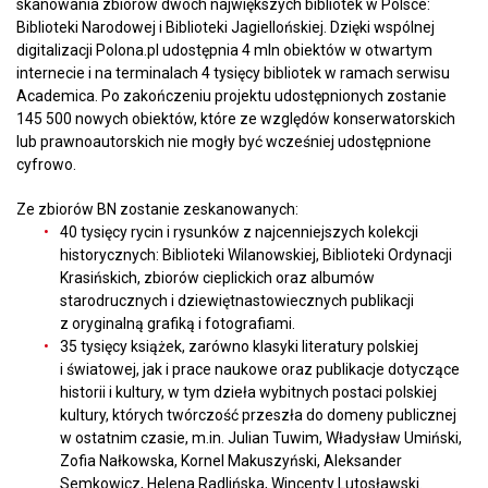
skanowania zbiorów dwóch największych bibliotek w Polsce:
Biblioteki Narodowej i Biblioteki Jagiellońskiej. Dzięki wspólnej
digitalizacji Polona.pl udostępnia 4 mln obiektów w otwartym
internecie i na terminalach 4 tysięcy bibliotek w ramach serwisu
Academica. Po zakończeniu projektu udostępnionych zostanie
145 500 nowych obiektów, które ze względów konserwatorskich
lub prawnoautorskich nie mogły być wcześniej udostępnione
cyfrowo.
Ze zbiorów BN zostanie zeskanowanych:
40 tysięcy rycin i rysunków z najcenniejszych kolekcji
historycznych: Biblioteki Wilanowskiej, Biblioteki Ordynacji
Krasińskich, zbiorów cieplickich oraz albumów
starodrucznych i dziewiętnastowiecznych publikacji
z oryginalną grafiką i fotografiami.
35 tysięcy książek, zarówno klasyki literatury polskiej
i światowej, jak i prace naukowe oraz publikacje dotyczące
historii i kultury, w tym dzieła wybitnych postaci polskiej
kultury, których twórczość przeszła do domeny publicznej
w ostatnim czasie, m.in. Julian Tuwim, Władysław Umiński,
Zofia Nałkowska, Kornel Makuszyński, Aleksander
Semkowicz, Helena Radlińska, Wincenty Lutosławski.