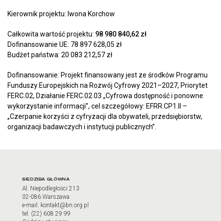
Kierownik projektu: Iwona Korchow
Całkowita wartość projektu:
98 980 840,62 zł
Dofinansowanie UE: 78 897 628,05 zł
Budżet państwa: 20 083 212,57 zł
Dofinansowanie: Projekt finansowany jest ze środków Programu
Funduszy Europejskich na Rozwój Cyfrowy 2021–2027, Priorytet
FERC.02, Działanie FERC.02.03 „Cyfrowa dostępność i ponowne
wykorzystanie informacji”, cel szczegółowy: EFRR.CP1.II –
„Czerpanie korzyści z cyfryzacji dla obywateli, przedsiębiorstw,
organizacji badawczych i instytucji publicznych”.
Adres oraz godziny otwarci
SIEDZIBA GŁÓWNA
Al. Niepodległości 213
02-086 Warszawa
e-mail: kontakt@bn.org.pl
tel. (22) 608 29 99