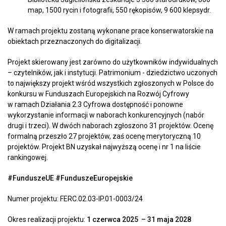
map, 1500 rycin i fotografii, 550 rękopisów, 9 600 klepsydr.
W ramach projektu zostaną wykonane prace konserwatorskie na
obiektach przeznaczonych do digitalizacji.
Projekt skierowany jest zarówno do użytkowników indywidualnych
– czytelników, jak i instytucji. Patrimonium - dziedzictwo uczonych
to największy projekt wśród wszystkich zgłoszonych w Polsce do
konkursu w Funduszach Europejskich na Rozwój Cyfrowy
w ramach Działania 2.3 Cyfrowa dostępność i ponowne
wykorzystanie informacji w naborach konkurencyjnych (nabór
drugi i trzeci). W dwóch naborach zgłoszono 31 projektów. Ocenę
formalną przeszło 27 projektów, zaś ocenę merytoryczną 10
projektów. Projekt BN uzyskał najwyższą ocenę i nr 1 na liście
rankingowej.
#FunduszeUE #FunduszeEuropejskie
Numer projektu: FERC.02.03-IP.01-0003/24
Okres realizacji projektu:
1 czerwca 2025 – 31 maja 2028