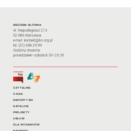
Adres oraz godziny otwarci
SIEDZIBA GŁÓWNA
Al. Niepodległości 213
02-086 Warszawa
e-mail: kontakt@bn.org.pl
tel. (22) 608 29 99
Godziny otwarcia:
poniedziałek–sobota 8.30–20.30
Biuletyn Informacji Publicznej
Tłumacz języka migowego
Linki do najważniejszych dz
CZYTELNIE
O NAS
RAPORTY BN
KATALOGI
PROJEKTY
USŁUGI
DLA WYDAWCÓW
NAGRODY