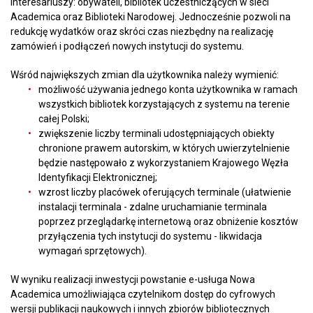
interesariuszy: obywateli, bibliotek uczestniczących w sieci
Academica oraz Biblioteki Narodowej. Jednocześnie pozwoli na
redukcję wydatków oraz skróci czas niezbędny na realizację
zamówień i podłączeń nowych instytucji do systemu.
Wśród największych zmian dla użytkownika należy wymienić:
możliwość używania jednego konta użytkownika w ramach
wszystkich bibliotek korzystających z systemu na terenie
całej Polski;
zwiększenie liczby terminali udostępniających obiekty
chronione prawem autorskim, w których uwierzytelnienie
będzie następowało z wykorzystaniem Krajowego Węzła
Identyfikacji Elektronicznej;
wzrost liczby placówek oferujących terminale (ułatwienie
instalacji terminala - zdalne uruchamianie terminala
poprzez przeglądarkę internetową oraz obniżenie kosztów
przyłączenia tych instytucji do systemu - likwidacja
wymagań sprzętowych).
W wyniku realizacji inwestycji powstanie e-usługa Nowa
Academica umożliwiająca czytelnikom dostęp do cyfrowych
wersji publikacji naukowych i innych zbiorów bibliotecznych