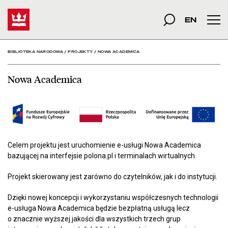
Nowa Academica - Bibli
Start
szukana fraza
Szukaj
EN
Men
BIBLIOTEKA NARODOWA
/
PROJEKTY
/
NOWA ACADEMICA
Nowa Academica
Celem projektu jest uruchomienie e-usługi Nowa Academica
bazującej na interfejsie polona.pl i terminalach wirtualnych.
Projekt skierowany jest zarówno do czytelników, jak i do instytucji.
Dzięki nowej koncepcji i wykorzystaniu współczesnych technologii
e-usługa Nowa Academica będzie bezpłatną usługą lecz
o znacznie wyższej jakości dla wszystkich trzech grup