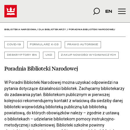
Poradnia Biblioteki Naro
Start
szukana fraza
Szukaj
EN
Men
BIBLIOTEKA NARODOWA
/
DLA BIBLIOTEKARZY
/
PORADNIA BIBLIOTEKI NARODOWEJ
COVID-19
FORMULARZ K-03
PRAWO AUTORSKIE
DESKRYPTORY BN
UKD
ZAKUP NOWOŚCI WYDAWNICZYCH
Poradnia Biblioteki Narodowej
W Poradni Biblioteki Narodowej można uzyskać odpowiedzi na
pytania dotyczące działalności bibliotek. Zachęcamy bibliotekarzy
do zadawania pytań. Bibliotekom publicznym w pierwszej
kolejności rekomendujemy kontakt z właściwą dla siedziby danej
biblioteki wojewódzką biblioteką publiczną lub biblioteką
powiatową, do których obowiązków należy – zgodnie z ustawą
o bibliotekach – udzielanie bibliotekom pomocy instrukcyjno-
metodycznej i szkoleniowej. Biblioteki szkolne powinny