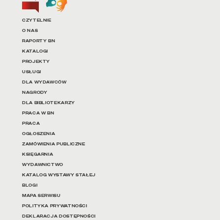
Linki do najważniejszych dz
CZYTELNIE
O NAS
RAPORTY BN
KATALOGI
PROJEKTY
USŁUGI
DLA WYDAWCÓW
NAGRODY
DLA BIBLIOTEKARZY
PRACA W BN
PRACA
OGŁOSZENIA
ZAMÓWIENIA PUBLICZNE
KSIĘGARNIA
WYDAWNICTWO
KATALOG WYSTAWY STAŁEJ
BLOGI
MAPA SERWISU
POLITYKA PRYWATNOŚCI
DEKLARACJA DOSTĘPNOŚCI