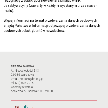
rezygnację z subskrypcji newslettera klikając w link
dezaktywacyjny (zawarty w każdym wysyłanym przez nas e-
mailu).
Więcej informacji na temat przetwarzania danych osobowych
znajdą Państwo w
Informacji dotyczącej przetwarzania danych
osobowych subskrybentów newslettera
.
Adres oraz godziny otwarci
SIEDZIBA GŁÓWNA
Al. Niepodległości 213
02-086 Warszawa
e-mail: kontakt@bn.org.pl
tel. (22) 608 29 99
Godziny otwarcia:
poniedziałek–sobota 8.30–20.30
Biuletyn Informacji Publicznej
Tłumacz języka migowego