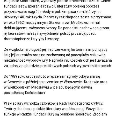
Auguście Kościelskim, wydawcy, poecie i mecenasie sztuki. Celem
fundacji jest wspieranie rozwoju literatury polskiej poprzez
przyznawanie nagród młodym polskim pisarzom, którzy nie
ukończyli 40. roku życia. Pierwszy raz Nagroda została przyznana
w roku 1962 między innymi Sławomirowi Mrożkowi, niemal
debiutującemu wówczas twórcy. Do ponad stuosobowego grona
jej laureatów należą najwybitniejsi polscy prozaicy, poeci,
dramatopisarze i krytycy literaccy.
Ze względu na długość jej nieprzerwanej historii, na imponującą
listę jej laureatów oraz na zachowaną od początków całkowitą
niezależność wyborów jury, Nagroda im. Kościelskich jest uważana
za jedną z najbardziej prestiżowych polskich wyróżnień literackich.
Do 1989 roku uroczystość wręczenia nagrody odbywała się
w Genewie, a później na przemian w Warszawie i Krakowie oraz
w wielkopolskim Miłosławiu w pałacu będącym dawną
posiadłością Kościelskich.
W skład jury wchodzą członkowie Rady Fundacji oraz krytycy.
Twórcy i badacze polskiej literatury współczesnej. Wszystkie
funkcje w Radzie Fundacji i jury są pełnione honorowo. Źródłem