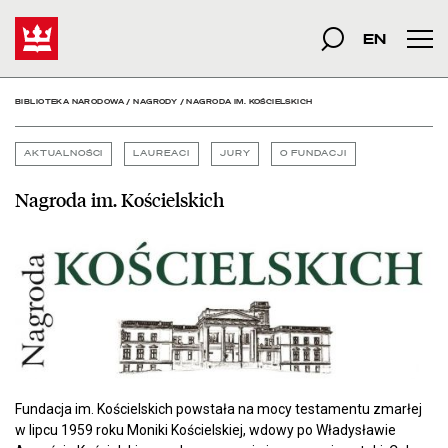
Nagroda im. Kościelskich
Start
szukana fraza
Szukaj
EN
Men
BIBLIOTEKA NARODOWA
/
NAGRODY
/
NAGRODA IM. KOŚCIELSKICH
AKTUALNOŚCI
LAUREACI
JURY
O FUNDACJI
Nagroda im. Kościelskich
Fundacja im. Kościelskich powstała na mocy testamentu zmarłej
w lipcu 1959 roku Moniki Kościelskiej, wdowy po Władysławie