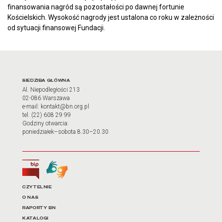
finansowania nagród są pozostałości po dawnej fortunie
Kościelskich. Wysokość nagrody jest ustalona co roku w zależności
od sytuacji finansowej Fundacji.
Adres oraz godziny otwarci
SIEDZIBA GŁÓWNA
Al. Niepodległości 213
02-086 Warszawa
e-mail: kontakt@bn.org.pl
tel. (22) 608 29 99
Godziny otwarcia:
poniedziałek–sobota 8.30–20.30
Biuletyn Informacji Publicznej
Tłumacz języka migowego
Linki do najważniejszych dz
CZYTELNIE
O NAS
RAPORTY BN
KATALOGI