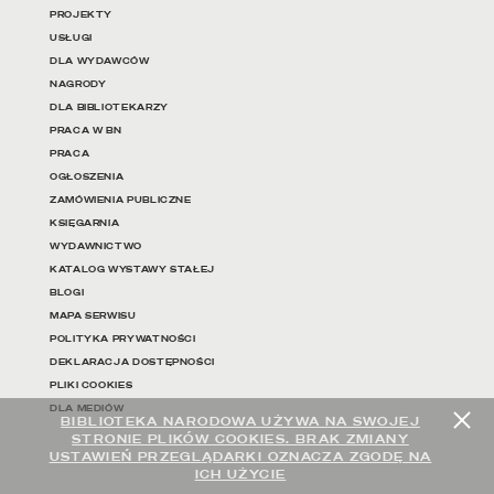
PROJEKTY
USŁUGI
DLA WYDAWCÓW
NAGRODY
DLA BIBLIOTEKARZY
PRACA W BN
PRACA
OGŁOSZENIA
ZAMÓWIENIA PUBLICZNE
KSIĘGARNIA
WYDAWNICTWO
KATALOG WYSTAWY STAŁEJ
BLOGI
MAPA SERWISU
POLITYKA PRYWATNOŚCI
DEKLARACJA DOSTĘPNOŚCI
PLIKI COOKIES
DLA MEDIÓW
BIBLIOTEKA NARODOWA UŻYWA NA SWOJEJ
STRONIE PLIKÓW COOKIES. BRAK ZMIANY
USTAWIEŃ PRZEGLĄDARKI OZNACZA ZGODĘ NA
ICH UŻYCIE