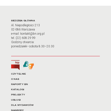
Adres oraz godziny otwarci
SIEDZIBA GŁÓWNA
Al. Niepodległości 213
02-086 Warszawa
e-mail: kontakt@bn.org.pl
tel. (22) 608 29 99
Godziny otwarcia:
poniedziałek–sobota 8.30–20.30
Biuletyn Informacji Publicznej
Tłumacz języka migowego
Linki do najważniejszych dz
CZYTELNIE
O NAS
RAPORTY BN
KATALOGI
PROJEKTY
USŁUGI
DLA WYDAWCÓW
NAGRODY