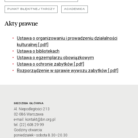
PUNKT BŁĘKITNEJ TARCZY
ACADEMICA
Akty prawne
Ustawa o organizowaniu i prowadzeniu działalności
kulturalnej [.pdf]
Ustawa o bibliotekach
Ustawa o egzemplarzu obowiązkowym
Ustawa o ochronie zabytków [.pdf]
Rozporządzenie w sprawie wywozu zabytków [.pdf]
Adres oraz godziny otwarci
SIEDZIBA GŁÓWNA
Al. Niepodległości 213
02-086 Warszawa
e-mail: kontakt@bn.org.pl
tel. (22) 608 29 99
Godziny otwarcia:
poniedziałek–sobota 8.30–20.30