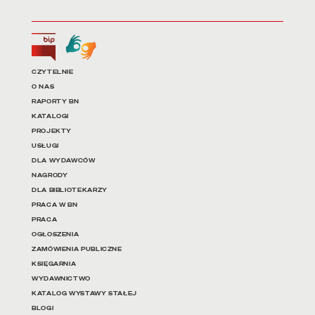
Biuletyn Informacji Publicznej
Tłumacz języka migowego
Linki do najważniejszych dz
CZYTELNIE
O NAS
RAPORTY BN
KATALOGI
PROJEKTY
USŁUGI
DLA WYDAWCÓW
NAGRODY
DLA BIBLIOTEKARZY
PRACA W BN
PRACA
OGŁOSZENIA
ZAMÓWIENIA PUBLICZNE
KSIĘGARNIA
WYDAWNICTWO
KATALOG WYSTAWY STAŁEJ
BLOGI