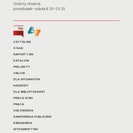
Godziny otwarcia:
poniedziałek–sobota 8.30–20.30
Biuletyn Informacji Publicznej
Tłumacz języka migowego
Linki do najważniejszych dz
CZYTELNIE
O NAS
RAPORTY BN
KATALOGI
PROJEKTY
USŁUGI
DLA WYDAWCÓW
NAGRODY
DLA BIBLIOTEKARZY
PRACA W BN
PRACA
OGŁOSZENIA
ZAMÓWIENIA PUBLICZNE
KSIĘGARNIA
WYDAWNICTWO