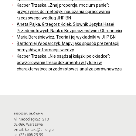
Kacper Trzaska. „Znaj proporcja, mocium panie”:
przyczynek do metodyki nauczania opracowania
rzeczowego według JHP BN
Aneta Pajka, Grzegorz Kolek. Słownik Języka Haseł
Przedmiotowych Nauk o Bezpieczenstwie i Obronności
Maria Bereśniewicz, Teoria i jej wykładniki w JHP BN
Bartłomiej Włodarczyk. Mapy jako sposób prezentacji
pomysłów, informacji i wiedzy
Kacper Trzaska. „Nie osądzaj książki po okładce”:
odwzorowanie tresci dokumentu w tytule i w
charakterystyce przedmiotowej: analiza porównawcza
Adres oraz godziny otwarci
SIEDZIBA GŁÓWNA
Al. Niepodległości 213
02-086 Warszawa
e-mail: kontakt@bn.org.pl
tel. (22) 608 29 99