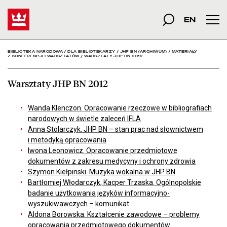
Warsztaty JHP BN 2012 -
Start
szukana fraza
Szukaj
EN
Men
BIBLIOTEKA NARODOWA
/
DLA BIBLIOTEKARZY
/
JHP BN (ARCHIWUM)
/
MATERIAŁY
Z KONFERENCJI I WARSZTATÓW
/
WARSZTATY JHP BN 2012
Warsztaty JHP BN 2012
Wanda Klenczon. Opracowanie rzeczowe w bibliografiach
narodowych w świetle zaleceń IFLA
Anna Stolarczyk. JHP BN – stan prac nad słownictwem
i metodyką opracowania
Iwona Leonowicz. Opracowanie przedmiotowe
dokumentów z zakresu medycyny i ochrony zdrowia
Szymon Kiełpinski. Muzyka wokalna w JHP BN
Bartłomiej Włodarczyk, Kacper Trzaska. Ogólnopolskie
badanie użytkowania języków informacyjno-
wyszukiwawczych – komunikat
Aldona Borowska. Kształcenie zawodowe – problemy
opracowania przedmiotowego dokumentów