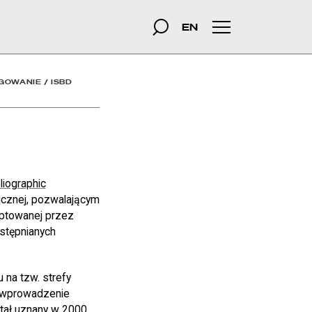
szukana fraza
Szukaj
EN
Menu główne
GOWANIE
/
ISBD
liographic
icznej, pozwalającym
eptowanej przez
stępnianych
 na tzw. strefy
z wprowadzenie
tał uznany w 2000