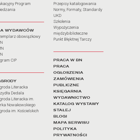
ukacyjny Program
Przepisy katalogowania
iedzania
Normy, Formaty, Standardy
UKD
Szkolenia
Wypożyczenia
LA WYDAWCÓW
międzybiblioteczne
zemplarz obowiązkowy
Punkt Błękitnej Tarczy
BN
MN
SN
PRACA W BN
ogram CIP
PRACA
OGŁOSZENIA
ZAMÓWIENIA
AGRODY
PUBLICZNE
groda Literacka
KSIĘGARNIA
rzydła Dedala
WYDAWNICTWO
roda Literacka im.
KATALOG WYSTAWY
rka Nowakowskiego
STAŁEJ
roda im. Kościelskich
BLOGI
MAPA SERWISU
POLITYKA
PRYWATNOŚCI