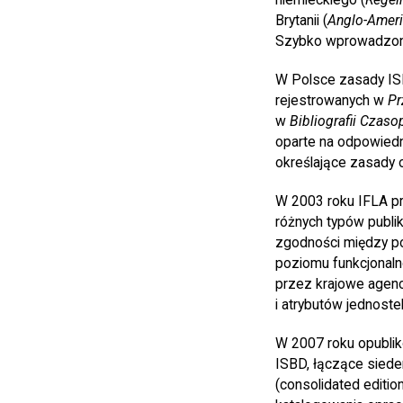
Brytanii (
Anglo-Ameri
Szybko wprowadzono 
W Polsce zasady ISB
rejestrowanych w
Pr
w
Bibliografii Czas
oparte na odpowied
określające zasady 
W 2003 roku IFLA pr
różnych typów publi
zgodności między p
poziomu funkcjonaln
przez krajowe agenc
i atrybutów jednost
W 2007 roku opublik
ISBD, łączące sied
(consolidated editi