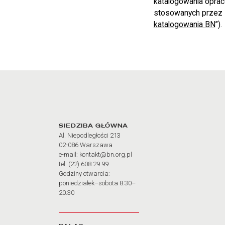
katalogowania oprac
stosowanych przez B
katalogowania BN
”).
Adres oraz godziny otw
SIEDZIBA GŁÓWNA
Al. Niepodległości 213
02-086 Warszawa
e-mail: kontakt@bn.org.pl
tel. (22) 608 29 99
Godziny otwarcia:
poniedziałek–sobota 8.30–
20.30