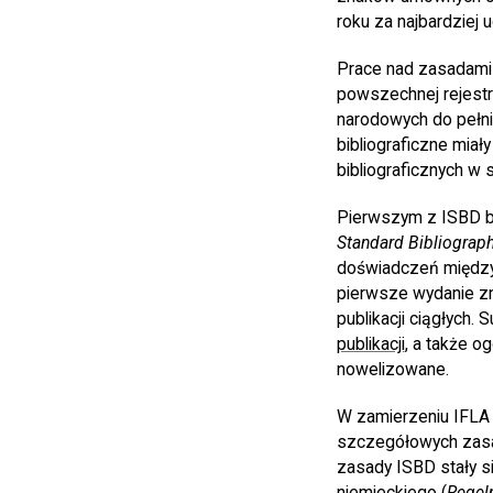
roku za najbardziej
Prace nad zasadami
powszechnej rejestra
narodowych do pełnie
bibliograficzne miał
bibliograficznych w 
Pierwszym z ISBD by
Standard Bibliograph
doświadczeń między
pierwsze wydanie zn
publikacji ciągłych.
publikacji
, a także o
nowelizowane.
W zamierzeniu IFLA 
szczegółowych zasad
zasady ISBD stały si
niemieckiego (
Regeln