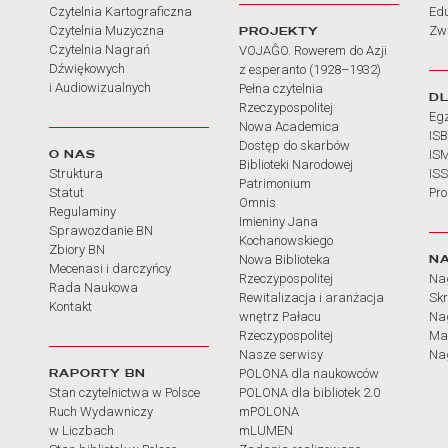
Czytelnia Kartograficzna
Ed
Czytelnia Muzyczna
PROJEKTY
Zw
Czytelnia Nagrań
VOJAĜO. Rowerem do Azji
Dźwiękowych
z esperanto (1928–1932)
i Audiowizualnych
Pełna czytelnia
D
Rzeczypospolitej
Eg
Nowa Academica
IS
Dostęp do skarbów
O NAS
IS
Biblioteki Narodowej
Struktura
IS
Patrimonium
Statut
Pr
Omnis
Regulaminy
Imieniny Jana
Sprawozdanie BN
Kochanowskiego
Zbiory BN
N
Nowa Biblioteka
Mecenasi i darczyńcy
Rzeczypospolitej
Na
Rada Naukowa
Rewitalizacja i aranżacja
Sk
Kontakt
wnętrz Pałacu
Nag
Rzeczypospolitej
Ma
Nasze serwisy
Nag
RAPORTY BN
POLONA dla naukowców
Stan czytelnictwa w Polsce
POLONA dla bibliotek 2.0
Ruch Wydawniczy
mPOLONA
w Liczbach
mLUMEN