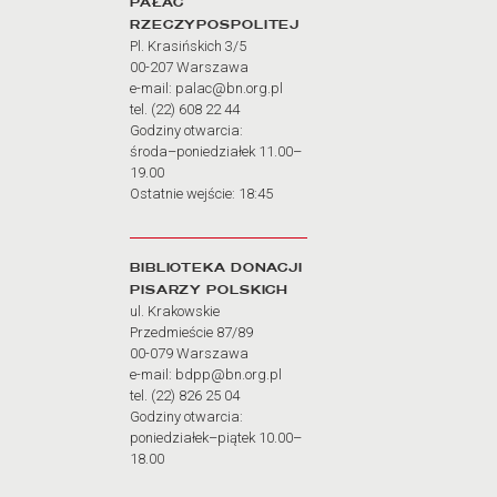
PAŁAC
RZECZYPOSPOLITEJ
Pl. Krasińskich 3/5
00-207 Warszawa
e-mail: palac@bn.org.pl
tel. (22) 608 22 44
Godziny otwarcia:
środa–poniedziałek 11.00–
19.00
Ostatnie wejście: 18:45
BIBLIOTEKA DONACJI
PISARZY POLSKICH
ul. Krakowskie
Przedmieście 87/89
00-079 Warszawa
e-mail: bdpp@bn.org.pl
tel. (22) 826 25 04
Godziny otwarcia:
poniedziałek–piątek 10.00–
18.00