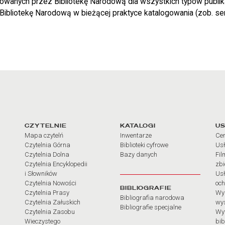
owanych przez Bibliotekę Narodową dla wszystkich typów publika
ibliotekę Narodową w bieżącej praktyce katalogowania (zob. ser
arcia
Linki do najważniejszych dz
CZYTELNIE
KATALOGI
US
Mapa czytelń
Inwentarze
Cen
Czytelnia Górna
Biblioteki cyfrowe
Usł
Czytelnia Dolna
Bazy danych
Fil
Czytelnia Encyklopedii
zb
i Słowników
Usł
Czytelnia Nowości
och
BIBLIOGRAFIE
Czytelnia Prasy
Wy
Bibliografia narodowa
Czytelnia Załuskich
wy
Bibliografie specjalne
Czytelnia Zasobu
Wy
Wieczystego
bib