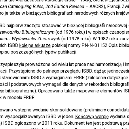
can Cataloguing Rules, 2nd Edition Revised
– AACR2), Francji, Zw
je także w bieżących bibliografiach narodowych różnych krajów
D najpierw zaczęto stosować w bieżącej bibliografii narodowej 
zewodniku Bibliograficznym
(od 1976 roku) i w opisach czasopis
opism i Wydawnictw Zbiorowych
(od 1978 roku). W 1982 roku zaczę
nich ISBD
kolejne arkusze
polskiej normy PN-N-01152 Opis biblio
opisu poszczególnych typów publikacji.
zyspieszyła prowadzone od wielu lat prace nad harmonizacją i in
kacji. Przystąpiono do pełnego przeglądu ISBD, dążąc jednocześ
ostanowieniami ISBD a wymaganiami FRBR (zalecenia dotyczą
ości i podstawowych wymagań dla danych w rekordach bibliograf
je bibliograficzne). Opracowano także mapowanie elementów ISB
ek w modelu FRBR.
owano wstępne wydanie skonsolidowane (preliminary consolidate
em wyspecjalizowanych ISBD w jeden.
Końcową wersję
wydania 
on) ISBD ogłoszono w 2011 roku. Dokument ten jest podstawą p