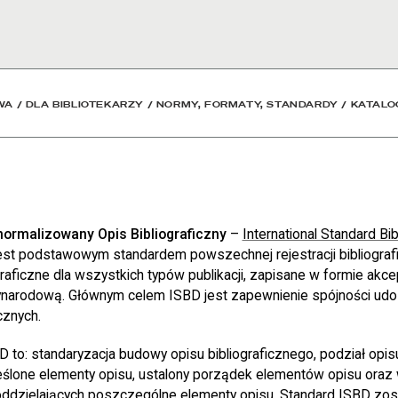
owa
WA
/
DLA BIBLIOTEKARZY
/
NORMY, FORMATY, STANDARDY
/
KATALO
ormalizowany Opis Bibliograficzny
–
International Standard Bib
est podstawowym standardem powszechnej rejestracji bibliograf
raficzne dla wszystkich typów publikacji, zapisane w formie akc
narodową. Głównym celem ISBD jest zapewnienie spójności udo
icznych.
to: standaryzacja budowy opisu bibliograficznego, podział opisu
eślone elementy opisu, ustalony porządek elementów opisu ora
dzielających poszczególne elementy opisu. Standard ISBD zos