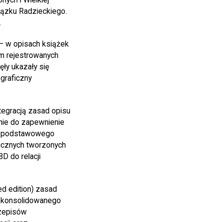
iązku Radzieckiego.
.
– w opisach książek
m rejestrowanych
ły ukazały się
graficzny
tegracją zasad opisu
nie do zapewnienie
ce podstawowego
icznych tworzonych
D do relacji
d edition) zasad
skonsolidowanego
rzepisów