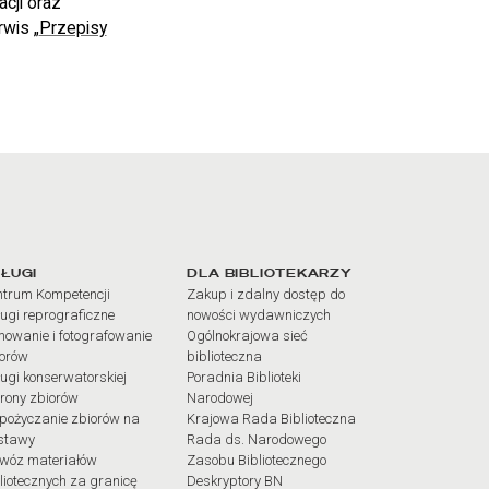
cji oraz
wis „
Przepisy
iałów
ŁUGI
DLA BIBLIOTEKARZY
trum Kompetencji
Zakup i zdalny dostęp do
ugi reprograficzne
nowości wydawniczych
mowanie i fotografowanie
Ogólnokrajowa sieć
iorów
biblioteczna
ugi konserwatorskiej
Poradnia Biblioteki
rony zbiorów
Narodowej
pożyczanie zbiorów na
Krajowa Rada Biblioteczna
stawy
Rada ds. Narodowego
wóz materiałów
Zasobu Bibliotecznego
liotecznych za granicę
Deskryptory BN