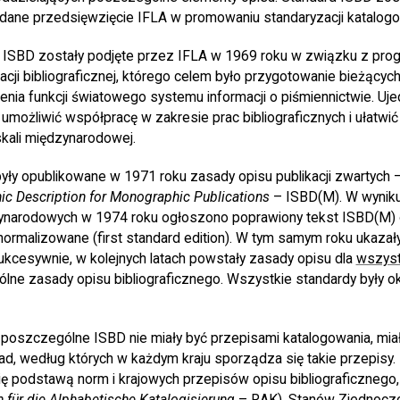
 udane przedsięwzięcie IFLA w promowaniu standaryzacji katalogo
 ISBD zostały podjęte przez IFLA w 1969 roku w związku z pr
cji bibliograficznej, którego celem było przygotowanie bieżących b
nia funkcji światowego systemu informacji o piśmiennictwie. Uje
y umożliwić współpracę w zakresie prac bibliograficznych i ułatwi
skali międzynarodowej.
ły opublikowane w 1971 roku zasady opisu publikacji zwartych 
ic Description for Monographic Publications
– ISBD(M). W wyniku 
narodowych w 1974 roku ogłoszono poprawiony tekst ISBD(M) o
ormalizowane (first standard edition). W tym samym roku ukazał
 Sukcesywnie, w kolejnych latach powstały zasady opisu dla
wszyst
gólne zasady opisu bibliograficznego. Wszystkie standardy były 
poszczególne ISBD nie miały być przepisami katalogowania, mia
, według których w każdym kraju sporządza się takie przepisy.
ę podstawą norm i krajowych przepisów opisu bibliograficznego, 
 für die Alphabetische Katalogisierung
– RAK), Stanów Zjednoczon