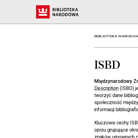
ISBD - Biblioteka Narod
Start
BIBLIOTEKA NARODO
ISBD
Międzynarodowy Zn
Description
(ISBD) j
tworzyć dane bibliog
społeczność między
informacji bibliograf
Kluczowe cechy ISBD 
opisu grupujące okr
znaków umownych od