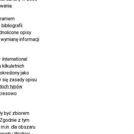
wania.
ogramem
ibliografii
dnolicone opisy
ć wymianę informacji
–
International
kilkuletnich
kreślony jako
y się zasady opisu
kich typów
okresowo
ły być zbiorem
 Zgodnie z tym
m.in. dla obszaru
ych i Wielkiej