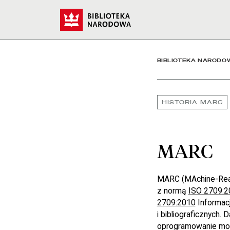
MARC - Biblioteka Naro
Start
BIBLIOTEKA NARODO
HISTORIA MARC
MARC
MARC (MAchine-Reada
z normą
ISO 2709:2
2709:2010
Informacj
i bibliograficznych
oprogramowanie mogł