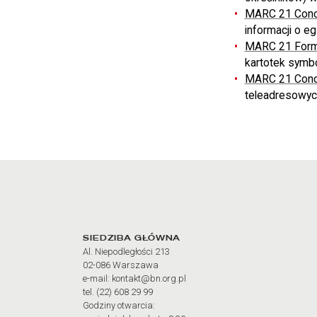
MARC 21 Conci
informacji o eg
MARC 21 Format
kartotek symbol
MARC 21 Conci
teleadresowych
Adres oraz godziny otw
SIEDZIBA GŁÓWNA
Al. Niepodległości 213
02-086 Warszawa
e-mail: kontakt@bn.org.pl
tel. (22) 608 29 99
Godziny otwarcia: