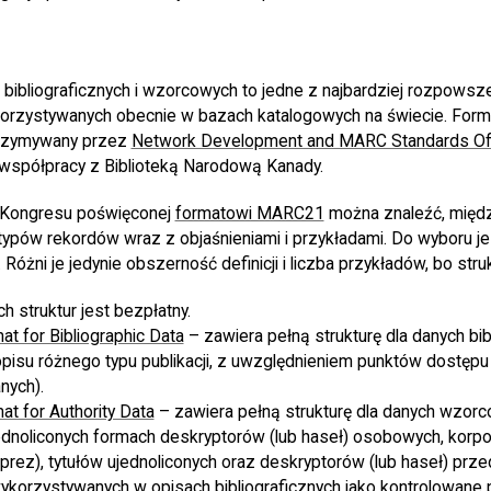
bibliograficznych i wzorcowych to jedne z najbardziej rozpowsze
orzystywanych obecnie w bazach katalogowych na świecie. For
trzymywany przez
Network Development and MARC Standards Of
współpracy z Biblioteką Narodową Kanady.
ki Kongresu poświęconej
formatowi MARC21
można znaleźć, między
typów rekordów wraz z objaśnieniami i przykładami. Do wyboru je
. Różni je jedynie obszerność definicji i liczba przykładów, bo stru
 struktur jest bezpłatny.
 for Bibliographic Data
– zawiera pełną strukturę dla danych bib
pisu różnego typu publikacji, z uwzględnieniem punktów dostępu
nych).
t for Authority Data
– zawiera pełną strukturę dla danych wzorco
jednoliconych formach deskryptorów (lub haseł) osobowych, korpo
prez), tytułów ujednoliconych oraz deskryptorów (lub haseł) prz
ykorzystywanych w opisach bibliograficznych jako kontrolowane 