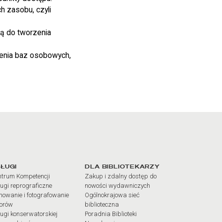
h zasobu, czyli
ą do tworzenia
enia baz osobowych,
iałów
ŁUGI
DLA BIBLIOTEKARZY
trum Kompetencji
Zakup i zdalny dostęp do
ugi reprograficzne
nowości wydawniczych
mowanie i fotografowanie
Ogólnokrajowa sieć
iorów
biblioteczna
ugi konserwatorskiej
Poradnia Biblioteki