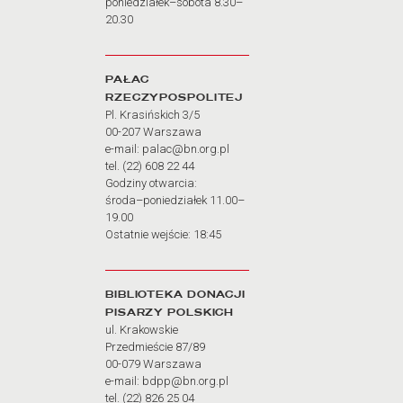
poniedziałek–sobota 8.30–
20.30
PAŁAC
RZECZYPOSPOLITEJ
Pl. Krasińskich 3/5
00-207 Warszawa
e-mail: palac@bn.org.pl
tel. (22) 608 22 44
Godziny otwarcia:
środa–poniedziałek 11.00–
19.00
Ostatnie wejście: 18:45
BIBLIOTEKA DONACJI
PISARZY POLSKICH
ul. Krakowskie
Przedmieście 87/89
00-079 Warszawa
e-mail: bdpp@bn.org.pl
tel. (22) 826 25 04