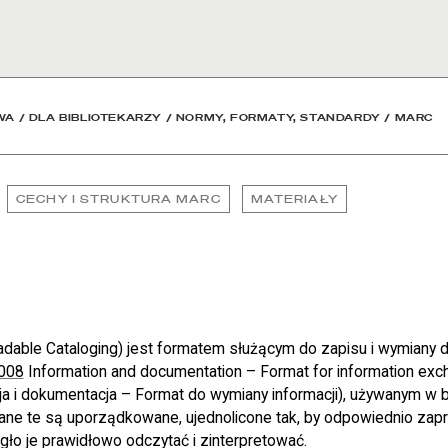
dowa
WA
/
DLA BIBLIOTEKARZY
/
NORMY, FORMATY, STANDARDY
/
MARC
CECHY I STRUKTURA MARC
MATERIAŁY
ble Cataloging) jest formatem służącym do zapisu i wymiany 
008
Information and documentation – Format for information exc
a i dokumentacja – Format do wymiany informacji), używanym w
. Dane te są uporządkowane, ujednolicone tak, by odpowiednio za
o je prawidłowo odczytać i zinterpretować.