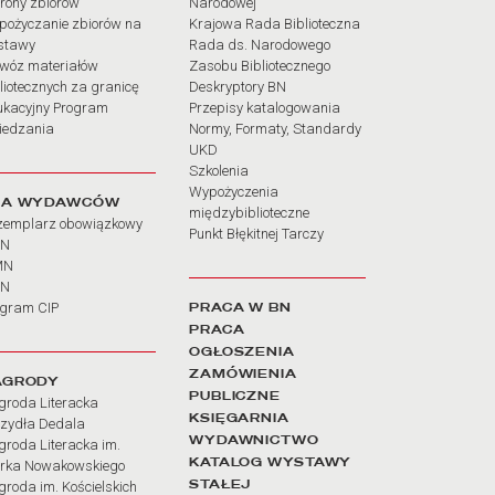
rony zbiorów
Narodowej
pożyczanie zbiorów na
Krajowa Rada Biblioteczna
stawy
Rada ds. Narodowego
wóz materiałów
Zasobu Bibliotecznego
liotecznych za granicę
Deskryptory BN
ukacyjny Program
Przepisy katalogowania
iedzania
Normy, Formaty, Standardy
UKD
Szkolenia
Wypożyczenia
LA WYDAWCÓW
międzybiblioteczne
zemplarz obowiązkowy
Punkt Błękitnej Tarczy
BN
MN
SN
PRACA W BN
ogram CIP
PRACA
OGŁOSZENIA
ZAMÓWIENIA
AGRODY
PUBLICZNE
groda Literacka
KSIĘGARNIA
rzydła Dedala
WYDAWNICTWO
roda Literacka im.
KATALOG WYSTAWY
rka Nowakowskiego
STAŁEJ
roda im. Kościelskich