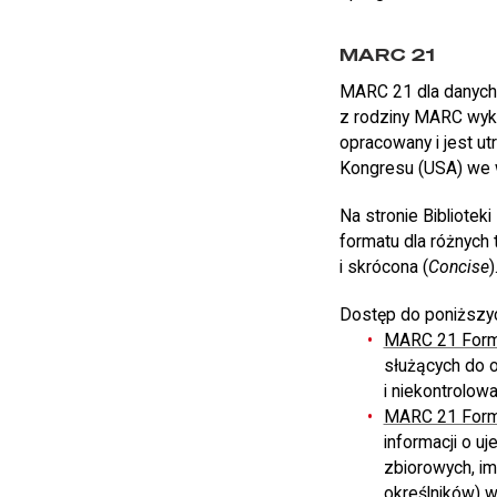
MARC 21
MARC 21 dla danych 
z rodziny MARC wyk
opracowany i jest u
Kongresu (USA) we 
Na stronie Bibliote
formatu dla różnych 
i skrócona (
Concise
)
Dostęp do poniższych
MARC 21 Format
służących do o
i niekontrolowa
MARC 21 Forma
informacji o u
zbiorowych, im
określników) w