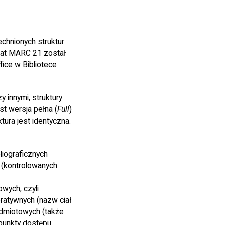
chnionych struktur
mat MARC 21 został
fice
w Bibliotece
 innymi, struktury
st wersja pełna (
Full
)
ktura jest identyczna.
liograficznych
 (kontrolowanych
wych, czyli
ratywnych (nazw ciał
edmiotowych (także
punkty dostępu.