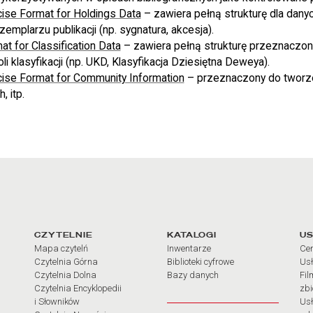
se Format for Holdings Data
– zawiera pełną strukturę dla danyc
zemplarzu publikacji (np. sygnatura, akcesja).
 for Classification Data
– zawiera pełną strukturę przeznaczon
i klasyfikacji (np. UKD, Klasyfikacja Dziesiętna Deweya).
se Format for Community Information
– przeznaczony do tworz
, itp.
arcia
Linki do najważniejszych dz
CZYTELNIE
KATALOGI
US
Mapa czytelń
Inwentarze
Cen
Czytelnia Górna
Biblioteki cyfrowe
Usł
Czytelnia Dolna
Bazy danych
Fil
Czytelnia Encyklopedii
zb
i Słowników
Usł