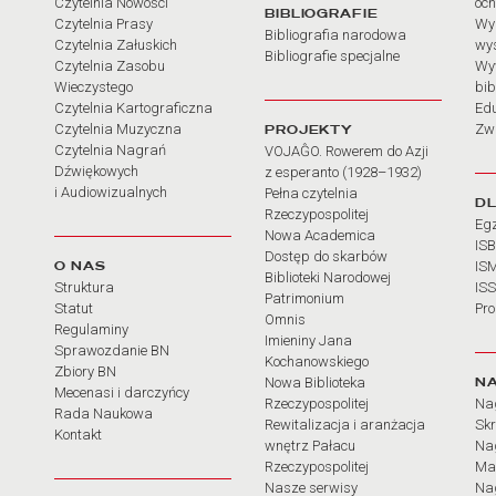
Czytelnia Nowości
och
BIBLIOGRAFIE
Czytelnia Prasy
Wy
Bibliografia narodowa
Czytelnia Załuskich
wy
Bibliografie specjalne
Czytelnia Zasobu
Wy
Wieczystego
bib
Czytelnia Kartograficzna
Ed
Czytelnia Muzyczna
PROJEKTY
Zw
Czytelnia Nagrań
VOJAĜO. Rowerem do Azji
Dźwiękowych
z esperanto (1928–1932)
i Audiowizualnych
Pełna czytelnia
D
Rzeczypospolitej
Eg
Nowa Academica
IS
Dostęp do skarbów
O NAS
IS
Biblioteki Narodowej
Struktura
IS
Patrimonium
Statut
Pr
Omnis
Regulaminy
Imieniny Jana
Sprawozdanie BN
Kochanowskiego
Zbiory BN
N
Nowa Biblioteka
Mecenasi i darczyńcy
Rzeczypospolitej
Na
Rada Naukowa
Rewitalizacja i aranżacja
Sk
Kontakt
wnętrz Pałacu
Nag
Rzeczypospolitej
Ma
Nasze serwisy
Nag