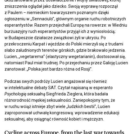
ukształtowane przez doświadczenie I wojny światowej, której
zniszczenia oglądał jako dziecko. Swoją wyprawę rozpoczął
z Paulem – niemieckim towarzyszem poznanym dzięki
ogłoszeniu w „Sennaciulo”, głównym organie ruchu robotniczych
esperantystów. Razem przejechali Europę na rowerze: w Wiedniu
burżuazyjny ruch esperantystów przyjął ich z wyniosłością;
w Budapeszcie działacze związkowi żyli w ukryciu. Po
przekroczeniu Karpat i wjeździe do Polski mierzyli się z trudami
słabo zaludnionych terenów górskich, gdzie brakowało jedzenia.
Lucien, „vegetarema” (elastyczny wegetarianin), dostosował się,
natomiast Paul miał trudniej. Po przejechaniu przez Galicję Lucien
zanotował: „Polska jest bardzo różna od Rosji”.
Podczas swych podróży Lucien angażował się również
w intelektualne debaty SAT. Czytał napisaną w esperanto
Psychologię seksualną
Siegfrieda Zieglera, która badała
różnorodność męskiej seksualności. Zaniepokojony tym, że
w ruchu wciąż istnieje zbyt wiele „ludzkich bestii”, Lucien
zaproponował uchwałę kongresową: wprowadzenie edukacji
seksualnej, aby osiągnąć równość kobiet i mężczyzn.
Cycling across Europe, from the last war towards