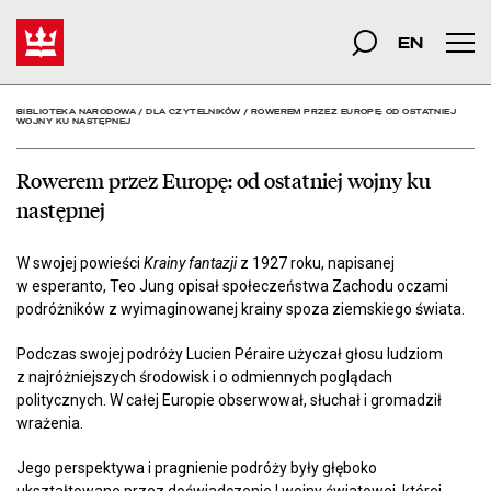
Rowerem przez Europę: od
Start
szukana fraza
Szukaj
EN
Men
BIBLIOTEKA NARODOWA
/
DLA CZYTELNIKÓW
/
ROWEREM PRZEZ EUROPĘ: OD OSTATNIEJ
WOJNY KU NASTĘPNEJ
Rowerem przez Europę: od ostatniej wojny ku
następnej
W swojej powieści
Krainy fantazji
z 1927 roku, napisanej
w esperanto, Teo Jung opisał społeczeństwa Zachodu oczami
podróżników z wyimaginowanej krainy spoza ziemskiego świata.
Podczas swojej podróży Lucien Péraire użyczał głosu ludziom
z najróżniejszych środowisk i o odmiennych poglądach
politycznych. W całej Europie obserwował, słuchał i gromadził
wrażenia.
Jego perspektywa i pragnienie podróży były głęboko