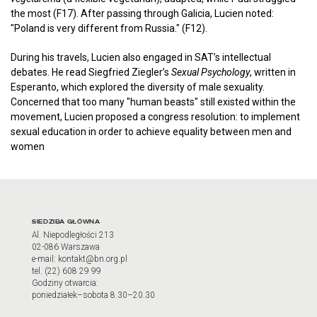
the most (F17). After passing through Galicia, Lucien noted:
"Poland is very different from Russia." (F12).
During his travels, Lucien also engaged in SAT’s intellectual
debates. He read Siegfried Ziegler’s
Sexual Psychology
, written in
Esperanto, which explored the diversity of male sexuality.
Concerned that too many "human beasts" still existed within the
movement, Lucien proposed a congress resolution: to implement
sexual education in order to achieve equality between men and
women
Adres oraz godziny otwarci
SIEDZIBA GŁÓWNA
Al. Niepodległości 213
02-086 Warszawa
e-mail: kontakt@bn.org.pl
tel. (22) 608 29 99
Godziny otwarcia:
poniedziałek–sobota 8.30–20.30