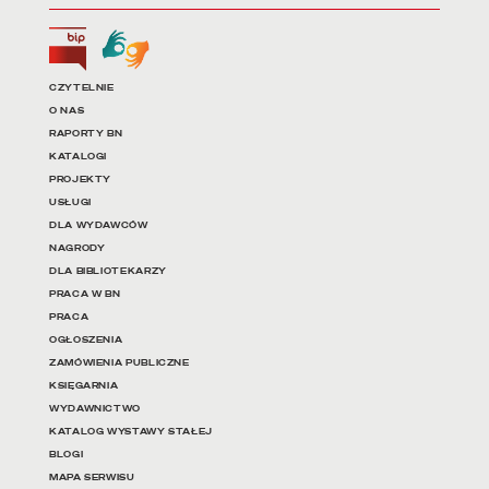
Biuletyn Informacji Publicznej
Tłumacz języka migowego
Linki do najważniejszych dz
CZYTELNIE
O NAS
RAPORTY BN
KATALOGI
PROJEKTY
USŁUGI
DLA WYDAWCÓW
NAGRODY
DLA BIBLIOTEKARZY
PRACA W BN
PRACA
OGŁOSZENIA
ZAMÓWIENIA PUBLICZNE
KSIĘGARNIA
WYDAWNICTWO
KATALOG WYSTAWY STAŁEJ
BLOGI
MAPA SERWISU