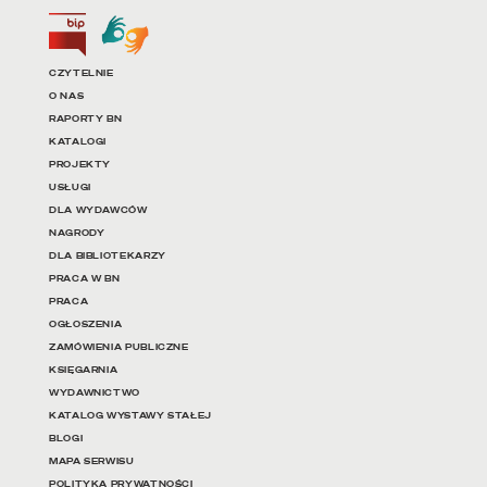
Biuletyn Informacji Publicznej
Tłumacz języka migowego
Linki do najważniejszych dz
CZYTELNIE
O NAS
RAPORTY BN
KATALOGI
PROJEKTY
USŁUGI
DLA WYDAWCÓW
NAGRODY
DLA BIBLIOTEKARZY
PRACA W BN
PRACA
OGŁOSZENIA
ZAMÓWIENIA PUBLICZNE
KSIĘGARNIA
WYDAWNICTWO
KATALOG WYSTAWY STAŁEJ
BLOGI
MAPA SERWISU
POLITYKA PRYWATNOŚCI