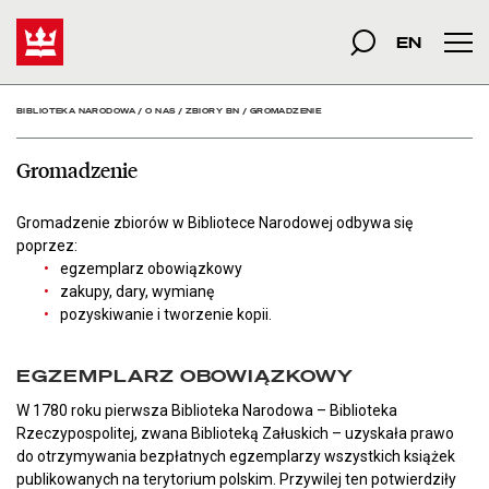
Gromadzenie - Bibliotek
Start
szukana fraza
Szukaj
EN
Men
BIBLIOTEKA NARODOWA
/
O NAS
/
ZBIORY BN
/
GROMADZENIE
Gromadzenie
Gromadzenie zbiorów w Bibliotece Narodowej odbywa się
poprzez:
egzemplarz obowiązkowy
zakupy, dary, wymianę
pozyskiwanie i tworzenie kopii.
EGZEMPLARZ OBOWIĄZKOWY
W 1780 roku pierwsza Biblioteka Narodowa – Biblioteka
Rzeczypospolitej, zwana Biblioteką Załuskich – uzyskała prawo
do otrzymywania bezpłatnych egzemplarzy wszystkich książek
publikowanych na terytorium polskim. Przywilej ten potwierdziły