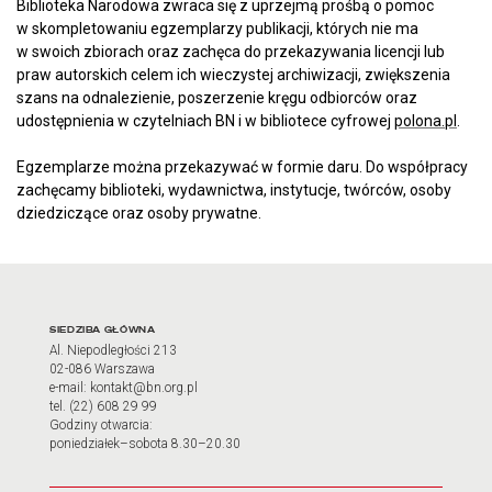
Biblioteka Narodowa zwraca się z uprzejmą prośbą o pomoc
w skompletowaniu egzemplarzy publikacji, których nie ma
w swoich zbiorach oraz zachęca do przekazywania licencji lub
praw autorskich celem ich wieczystej archiwizacji, zwiększenia
szans na odnalezienie, poszerzenie kręgu odbiorców oraz
udostępnienia w czytelniach BN i w bibliotece cyfrowej
polona.pl
.
Egzemplarze można przekazywać w formie daru. Do współpracy
zachęcamy biblioteki, wydawnictwa, instytucje, twórców, osoby
dziedziczące oraz osoby prywatne.
Adres oraz godziny otwarci
SIEDZIBA GŁÓWNA
Al. Niepodległości 213
02-086 Warszawa
e-mail: kontakt@bn.org.pl
tel. (22) 608 29 99
Godziny otwarcia:
poniedziałek–sobota 8.30–20.30