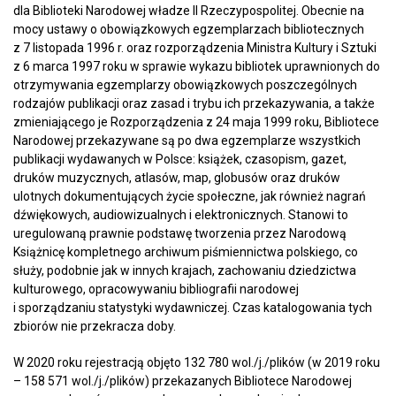
dla Biblioteki Narodowej władze II Rzeczypospolitej. Obecnie na
mocy ustawy o obowiązkowych egzemplarzach bibliotecznych
z 7 listopada 1996 r. oraz rozporządzenia Ministra Kultury i Sztuki
z 6 marca 1997 roku w sprawie wykazu bibliotek uprawnionych do
otrzymywania egzemplarzy obowiązkowych poszczególnych
rodzajów publikacji oraz zasad i trybu ich przekazywania, a także
zmieniającego je Rozporządzenia z 24 maja 1999 roku, Bibliotece
Narodowej przekazywane są po dwa egzemplarze wszystkich
publikacji wydawanych w Polsce: książek, czasopism, gazet,
druków muzycznych, atlasów, map, globusów oraz druków
ulotnych dokumentujących życie społeczne, jak również nagrań
dźwiękowych, audiowizualnych i elektronicznych. Stanowi to
uregulowaną prawnie podstawę tworzenia przez Narodową
Książnicę kompletnego archiwum piśmiennictwa polskiego, co
służy, podobnie jak w innych krajach, zachowaniu dziedzictwa
kulturowego, opracowywaniu bibliografii narodowej
i sporządzaniu statystyki wydawniczej. Czas katalogowania tych
zbiorów nie przekracza doby.
W 2020 roku rejestracją objęto 132 780 wol./j./plików (w 2019 roku
– 158 571 wol./j./plików) przekazanych Bibliotece Narodowej