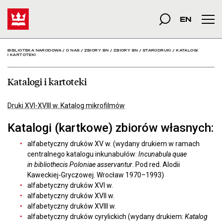
Katalogi i kartoteki - Bi
Start
szukana fraza
Szukaj
EN
Men
BIBLIOTEKA NARODOWA
/
O NAS
/
ZBIORY BN
/
ZBIORY BN
/
STARODRUKI
/
KATALOGI
I KARTOTEKI
Katalogi i kartoteki
Druki XVI-XVIII w. Katalog mikrofilmów
Katalogi (kartkowe) zbiorów własnych:
alfabetyczny druków XV w. (wydany drukiem w ramach
centralnego katalogu inkunabułów:
Incunabula quae
in bibliothecis Poloniae asservantur
. Pod red. Alodii
Kaweckiej-Gryczowej. Wrocław 1970–1993)
alfabetyczny druków XVI w.
alfabetyczny druków XVII w.
alfabetyczny druków XVIII w.
alfabetyczny druków cyrylickich (wydany drukiem:
Katalog