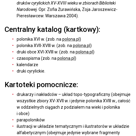
druków cyrylickich XV-XVIII wieku w zbiorach Biblioteki
Narodowej
. Opr. Zofia Żurawińska, Zoja Jaroszewicz-
Pieresławcew. Warszawa 2004).
Centralny katalog (kartkowy):
polonika XVI w. (zob. na
polona.pl
)
polonika XVII-XVIII w. (zob. na
polona.pl
)
druki obce XVI-XVIII w. (zob. na
polona.pl
)
czasopisma (zob. na
polona.pl
)
kalendarze
druki cyrylickie.
Kartoteki pomocnicze:
drukarzy i nakładców – układ topo-typograficzny (obejmuje
wszystkie zbiory XV-XVII w. i jedynie polonika XVIII w., całość
w oddzielnych ciągach z podziałem na wieki i polonika
i obce)
parapoloników
ilustracji w układzie tematycznym i ilustratorów w układzie
alfabetycznym (obejmuje jedynie wybrane fragmenty