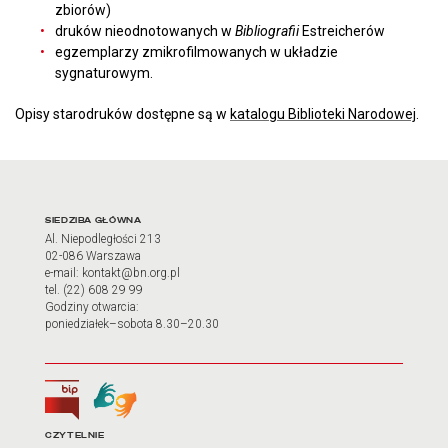
zbiorów)
druków nieodnotowanych w
Bibliografii
Estreicherów
egzemplarzy zmikrofilmowanych w układzie
sygnaturowym.
Opisy starodruków dostępne są w
katalogu Biblioteki Narodowej
.
Adres oraz godziny otwarci
SIEDZIBA GŁÓWNA
Al. Niepodległości 213
02-086 Warszawa
e-mail: kontakt@bn.org.pl
tel. (22) 608 29 99
Godziny otwarcia:
poniedziałek–sobota 8.30–20.30
Biuletyn Informacji Publicznej
Tłumacz języka migowego
Linki do najważniejszych dz
CZYTELNIE