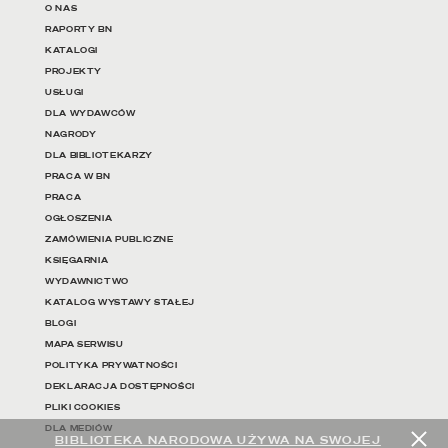
O NAS
RAPORTY BN
KATALOGI
PROJEKTY
USŁUGI
DLA WYDAWCÓW
NAGRODY
DLA BIBLIOTEKARZY
PRACA W BN
PRACA
OGŁOSZENIA
ZAMÓWIENIA PUBLICZNE
KSIĘGARNIA
WYDAWNICTWO
KATALOG WYSTAWY STAŁEJ
BLOGI
MAPA SERWISU
POLITYKA PRYWATNOŚCI
DEKLARACJA DOSTĘPNOŚCI
PLIKI COOKIES
DLA MEDIÓW
BIBLIOTEKA NARODOWA UŻYWA NA SWOJEJ