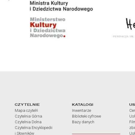
arcia
Linki do najważniejszych dz
CZYTELNIE
KATALOGI
US
Mapa czytelń
Inwentarze
Cen
Czytelnia Górna
Biblioteki cyfrowe
Usł
Czytelnia Dolna
Bazy danych
Fil
Czytelnia Encyklopedii
zb
i Słowników
Usł