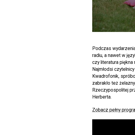
Podczas wydarzenia 
radiu, a nawet w ję
czy literatura pięk
Najmłodsi czytelnicy
Kwadrofonik, spróbow
zabrakło też żelazn
Rzeczypospolitej pr
Herberta.
Zobacz pełny progr