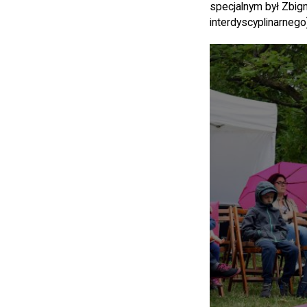
specjalnym był Zbign
interdyscyplinarnego