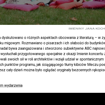
IMIENINY JANA KOC
dyskutowano o różnych aspektach obcowania z literaturą – w ży
zyku migowym. Rozmawiano o pisarzach i ich słabości do budynków
na nadal bywa zaangażowana i stworzono subiektywne ABC najnows
 wysłuchali przygotowanego specjalnie z okazji Imienin koncertu
ali swoich sił w roli architektów i wzięli udział w spontanicznym 
ych punktów programu, jak ściągającego tłumy kibiców Meczu poe
zez cały dzień można było oglądać oryginały bezcennych rękopi
am wydarzenia