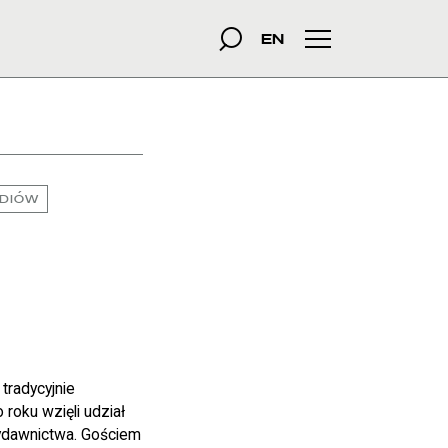
szukana fraza
Szukaj
EN
Menu główne
EDIÓW
tradycyjnie
roku wzięli udział
 wydawnictwa. Gościem