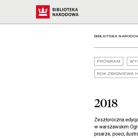
2018 - Biblioteka Narod
Start
BIBLIOTEKA NARODO
PROGRAM
WY
ROK ZBIGNIEWA 
2018
Zeszłoroczna edycja
w warszawskim Ogrodz
pisarze, poeci, ilus