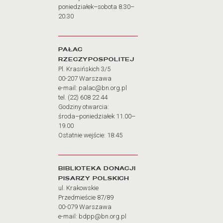
poniedziałek–sobota 8.30–
20.30
PAŁAC
RZECZYPOSPOLITEJ
Pl. Krasińskich 3/5
00-207 Warszawa
e-mail: palac@bn.org.pl
tel. (22) 608 22 44
Godziny otwarcia:
środa–poniedziałek 11.00–
19.00
Ostatnie wejście: 18:45
BIBLIOTEKA DONACJI
PISARZY POLSKICH
ul. Krakowskie
Przedmieście 87/89
00-079 Warszawa
e-mail: bdpp@bn.org.pl