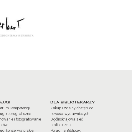
iałów
ŁUGI
DLA BIBLIOTEKARZY
trum Kompetencji
Zakup i zdalny dostęp do
ugi reprograficzne
nowości wydawniczych
mowanie i fotografowanie
Ogólnokrajowa sieć
iorów
biblioteczna
ugi konserwatorskiej
Poradnia Biblioteki