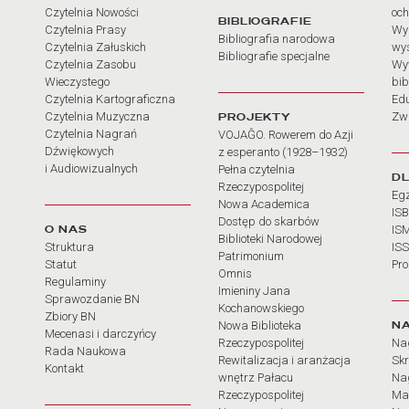
Czytelnia Nowości
och
BIBLIOGRAFIE
Czytelnia Prasy
Wy
Bibliografia narodowa
Czytelnia Załuskich
wy
Bibliografie specjalne
Czytelnia Zasobu
Wy
Wieczystego
bib
Czytelnia Kartograficzna
Ed
Czytelnia Muzyczna
PROJEKTY
Zw
Czytelnia Nagrań
VOJAĜO. Rowerem do Azji
Dźwiękowych
z esperanto (1928–1932)
i Audiowizualnych
Pełna czytelnia
D
Rzeczypospolitej
Eg
Nowa Academica
IS
Dostęp do skarbów
O NAS
IS
Biblioteki Narodowej
Struktura
IS
Patrimonium
Statut
Pr
Omnis
Regulaminy
Imieniny Jana
Sprawozdanie BN
Kochanowskiego
Zbiory BN
N
Nowa Biblioteka
Mecenasi i darczyńcy
Rzeczypospolitej
Na
Rada Naukowa
Rewitalizacja i aranżacja
Sk
Kontakt
wnętrz Pałacu
Nag
Rzeczypospolitej
Ma