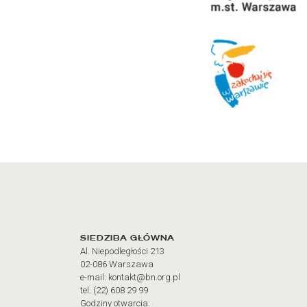
Adres oraz godziny otw
SIEDZIBA GŁÓWNA
Al. Niepodległości 213
02-086 Warszawa
e-mail: kontakt@bn.org.pl
tel. (22) 608 29 99
Godziny otwarcia: