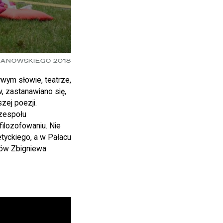
HANOWSKIEGO 2018
wym słowie, teatrze,
, zastanawiano się,
zej poezji.
 zespołu
filozofowaniu. Nie
tyckiego, a w Pałacu
sów Zbigniewa