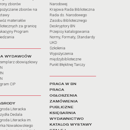
rony zbiorów
Narodowej
pożyczanie zbiorów na
Krajowa Rada Biblioteczna
stawy
Rada ds. Narodowego
wóz materiałów
Zasobu Bibliotecznego
liotecznych za granicę
Deskryptory BN
ukacyjny Program
Przepisy katalogowania
iedzania
Normy, Formaty, Standardy
UKD
Szkolenia
Wypożyczenia
LA WYDAWCÓW
międzybiblioteczne
zemplarz obowiązkowy
Punkt Błękitnej Tarczy
BN
MN
SN
PRACA W BN
ogram CIP
PRACA
OGŁOSZENIA
ZAMÓWIENIA
AGRODY
PUBLICZNE
groda Literacka
KSIĘGARNIA
rzydła Dedala
WYDAWNICTWO
roda Literacka im.
KATALOG WYSTAWY
rka Nowakowskiego