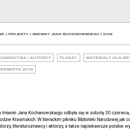
owa
WA
/
PROJEKTY
/
IMIENINY JANA KOCHANOWSKIEGO
/
2018
DAWNICTWA I AUTORZY
PLAKAT
MATERIAŁY DLA M
HERBERTA 2018
 Imienin Jana Kochanowskiego odbyła się w sobotę 30 czerwca, 
ie Krasińskich. W literackim pikniku Biblioteki Narodowej jak co 
tratorzy, literaturoznawcy i aktorzy, a także najciekawsze polskie