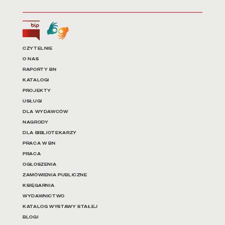
Biuletyn Informacji Publicznej
Tłumacz języka migowego
Linki do najważniejszych dz
CZYTELNIE
O NAS
RAPORTY BN
KATALOGI
PROJEKTY
USŁUGI
DLA WYDAWCÓW
NAGRODY
DLA BIBLIOTEKARZY
PRACA W BN
PRACA
OGŁOSZENIA
ZAMÓWIENIA PUBLICZNE
KSIĘGARNIA
WYDAWNICTWO
KATALOG WYSTAWY STAŁEJ
BLOGI