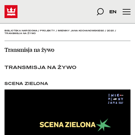
Transmisja na żywo - Bi
Start
szukana fraza
Szukaj
EN
Men
BIBLIOTEKA NARODOWA
/
PROJEKTY
/
IMIENINY JANA KOCHANOWSKIEGO
/
2020
/
TRANSMISJA NA ŻYWO
Transmisja na żywo
TRANSMISJA NA ŻYWO
SCENA ZIELONA