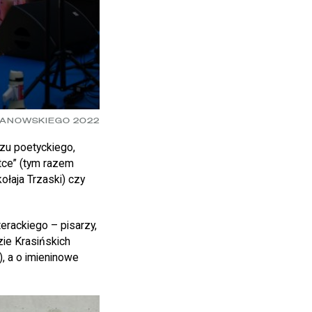
HANOWSKIEGO 2022
zu poetyckiego,
tce” (tym razem
ołaja Trzaski) czy
erackiego – pisarzy,
zie Krasińskich
, a o imieninowe