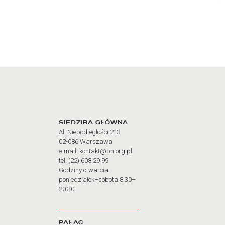
Adres oraz godziny otw
SIEDZIBA GŁÓWNA
Al. Niepodległości 213
02-086 Warszawa
e-mail: kontakt@bn.org.pl
tel. (22) 608 29 99
Godziny otwarcia:
poniedziałek–sobota 8.30–
20.30
PAŁAC