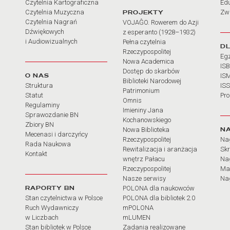
Czytelnia Kartograficzna
Ed
Czytelnia Muzyczna
PROJEKTY
Zw
Czytelnia Nagrań
VOJAĜO. Rowerem do Azji
Dźwiękowych
z esperanto (1928–1932)
i Audiowizualnych
Pełna czytelnia
D
Rzeczypospolitej
Eg
Nowa Academica
IS
Dostęp do skarbów
O NAS
IS
Biblioteki Narodowej
Struktura
IS
Patrimonium
Statut
Pr
Omnis
Regulaminy
Imieniny Jana
Sprawozdanie BN
Kochanowskiego
Zbiory BN
N
Nowa Biblioteka
Mecenasi i darczyńcy
Rzeczypospolitej
Na
Rada Naukowa
Rewitalizacja i aranżacja
Sk
Kontakt
wnętrz Pałacu
Nag
Rzeczypospolitej
Ma
Nasze serwisy
Nag
RAPORTY BN
POLONA dla naukowców
Stan czytelnictwa w Polsce
POLONA dla bibliotek 2.0
Ruch Wydawniczy
mPOLONA
w Liczbach
mLUMEN
Stan bibliotek w Polsce
Zadania realizowane