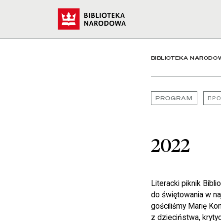
2022 - Biblioteka Narod
Start
BIBLIOTEKA NARODO
PROGRAM
ПРО
2022
Literacki piknik Bibl
do świętowania w na
gościliśmy Marię Ko
z dzieciństwa, kryty