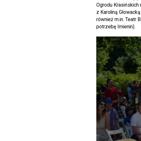
Ogrodu Krasińskich m
z Karoliną Głowacką 
również m.in. Teatr 
potrzebę Imienin).