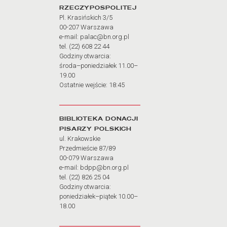
RZECZYPOSPOLITEJ
Pl. Krasińskich 3/5
00-207 Warszawa
e-mail: palac@bn.org.pl
tel. (22) 608 22 44
Godziny otwarcia:
środa–poniedziałek 11.00–
19.00
Ostatnie wejście: 18:45
BIBLIOTEKA DONACJI
PISARZY POLSKICH
ul. Krakowskie
Przedmieście 87/89
00-079 Warszawa
e-mail: bdpp@bn.org.pl
tel. (22) 826 25 04
Godziny otwarcia:
poniedziałek–piątek 10.00–
18.00