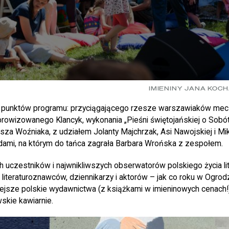
IMIENINY JANA KOC
ch punktów programu: przyciągającego rzesze warszawiaków mec
prowizowanego Klancyk, wykonania „Pieśni świętojańskiej o Sobó
usza Woźniaka, z udziałem Jolanty Majchrzak, Asi Nawojskiej i Mik
ami, na którym do tańca zagrała Barbara Wrońska z zespołem.
 uczestników i najwnikliwszych obserwatorów polskiego życia lit
, literaturoznawców, dziennikarzy i aktorów – jak co roku w Ogrod
iejsze polskie wydawnictwa (z książkami w imieninowych cenach!)
kie kawiarnie.