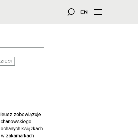
szukana fraza
Szukaj
EN
Menu główne
ZIECI
ubileusz zobowiązuje
Kochanowskiego
kochanych książkach
 a w zakamarkach