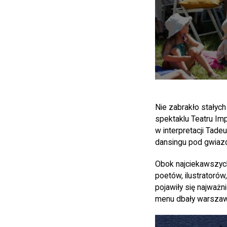
Nie zabrakło stały
spektaklu Teatru Im
w interpretacji Tade
dansingu pod gwiazd
Obok najciekawszych
poetów, ilustratorów
pojawiły się najważn
menu dbały warszaws