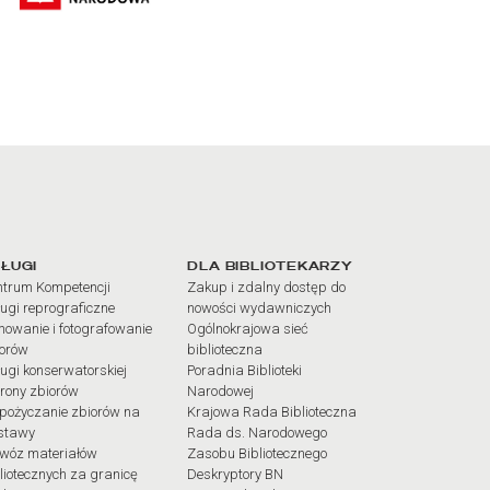
iałów
ŁUGI
DLA BIBLIOTEKARZY
trum Kompetencji
Zakup i zdalny dostęp do
ugi reprograficzne
nowości wydawniczych
mowanie i fotografowanie
Ogólnokrajowa sieć
iorów
biblioteczna
ugi konserwatorskiej
Poradnia Biblioteki
rony zbiorów
Narodowej
pożyczanie zbiorów na
Krajowa Rada Biblioteczna
stawy
Rada ds. Narodowego
wóz materiałów
Zasobu Bibliotecznego
liotecznych za granicę
Deskryptory BN