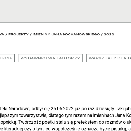
owa
WA
/
PROJEKTY
/
IMIENINY JANA KOCHANOWSKIEGO
/
2022
ГРАМА
WYDAWNICTWA I AUTORZY
WARSZTATY DLA D
ioteki Narodowej odbył się 25.06.2022 już po raz dziesiąty. Taki j
jlepszym towarzystwie, dlatego tym razem na imieninach Jana 
nopnicką. Twórczość poetki stała się pretekstem do rozmów o u
ce literackiej czy o tym, co współcześnie oznacza bycie pisarką,