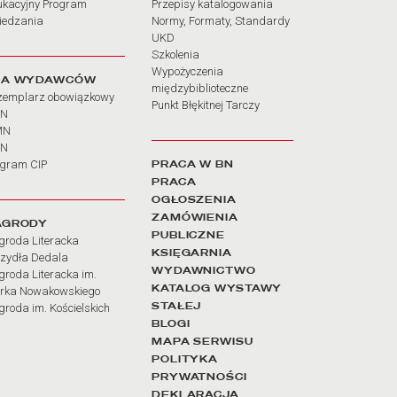
ukacyjny Program
Przepisy katalogowania
iedzania
Normy, Formaty, Standardy
UKD
Szkolenia
Wypożyczenia
LA WYDAWCÓW
międzybiblioteczne
zemplarz obowiązkowy
Punkt Błękitnej Tarczy
BN
MN
SN
PRACA W BN
ogram CIP
PRACA
OGŁOSZENIA
ZAMÓWIENIA
AGRODY
PUBLICZNE
groda Literacka
KSIĘGARNIA
rzydła Dedala
WYDAWNICTWO
roda Literacka im.
KATALOG WYSTAWY
rka Nowakowskiego
STAŁEJ
roda im. Kościelskich
BLOGI
MAPA SERWISU
POLITYKA
PRYWATNOŚCI
DEKLARACJA