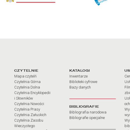
arcia
Linki do najważniejszych dz
CZYTELNIE
KATALOGI
US
Mapa czytelń
Inwentarze
Cen
Czytelnia Górna
Biblioteki cyfrowe
Usł
Czytelnia Dolna
Bazy danych
Fil
Czytelnia Encyklopedii
zb
i Słowników
Usł
Czytelnia Nowości
och
BIBLIOGRAFIE
Czytelnia Prasy
Wy
Bibliografia narodowa
Czytelnia Załuskich
wy
Bibliografie specjalne
Czytelnia Zasobu
Wy
Wieczystego
bib