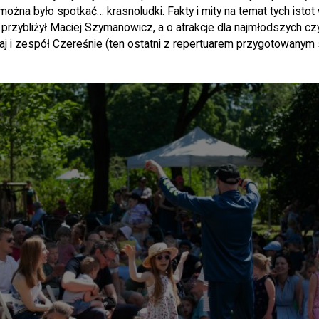
ożna było spotkać… krasnoludki. Fakty i mity na temat tych isto
przybliżył Maciej Szymanowicz, a o atrakcje dla najmłodszych cz
Baj i zespół Czereśnie (ten ostatni z repertuarem przygotowanym 