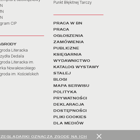
Punkt Błękitnej Tarczy
BN
MN
SN
PRACA W BN
ogram CIP
PRACA
OGŁOSZENIA
ZAMÓWIENIA
AGRODY
PUBLICZNE
groda Literacka
KSIĘGARNIA
rzydła Dedala
WYDAWNICTWO
roda Literacka im.
KATALOG WYSTAWY
rka Nowakowskiego
STAŁEJ
roda im. Kościelskich
BLOGI
MAPA SERWISU
POLITYKA
PRYWATNOŚCI
DEKLARACJA
DOSTĘPNOŚCI
PLIKI COOKIES
DLA MEDIÓW
RZEGLĄDARKI OZNACZA ZGODĘ NA ICH