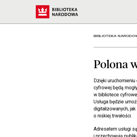
Polona w Chmurze dla bib
Start
BIBLIOTEKA NARODO
Polona w
Dzięki uruchomieniu 
cyfrowej będą mogły
w bibliotece cyfrow
Usługa będzie umożl
digitalizowanych, ja
o niskiej trwałości.
Adresatem usługi są
i przechowują publik