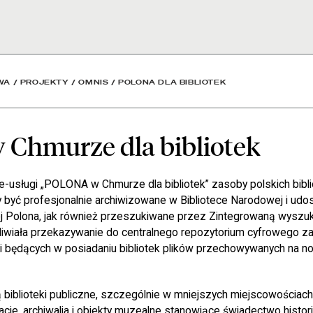
liotek - Biblioteka Naro
WA
/
PROJEKTY
/
OMNIS
/
POLONA DLA BIBLIOTEK
 Chmurze dla bibliotek
e-usługi „POLONA w Chmurze dla bibliotek” zasoby polskich bibli
 być profesjonalnie archiwizowane w Bibliotece Narodowej i udo
ej Polona, jak również przeszukiwane przez Zintegrowaną wysz
iwiała przekazywanie do centralnego repozytorium cyfrowego z
k i będących w posiadaniu bibliotek plików przechowywanych na n
 biblioteki publiczne, szczególnie w mniejszych miejscowościac
acje, archiwalia i obiekty muzealne stanowiące świadectwo histori