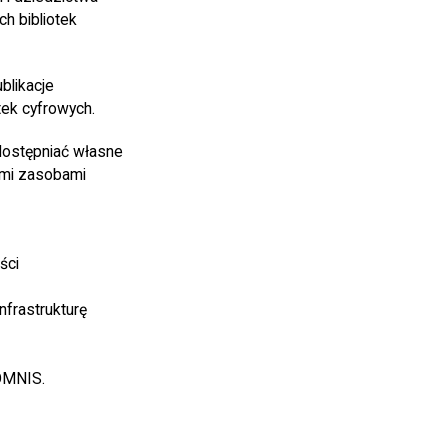
h bibliotek
blikacje
tek cyfrowych.
dostępniać własne
imi zasobami
ści
frastrukturę
OMNIS.