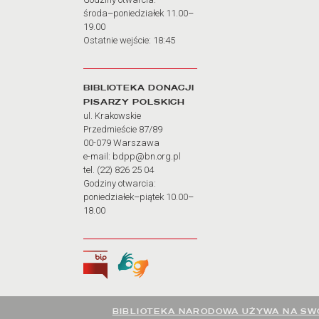
środa–poniedziałek 11.00–
19.00
Ostatnie wejście: 18:45
BIBLIOTEKA DONACJI
PISARZY POLSKICH
ul. Krakowskie
Przedmieście 87/89
00-079 Warszawa
e-mail: bdpp@bn.org.pl
tel. (22) 826 25 04
Godziny otwarcia:
poniedziałek–piątek 10.00–
18.00
Biuletyn Informacji Publicznej
Tłumacz języka migowego
BIBLIOTEKA NARODOWA UŻYWA NA SWO