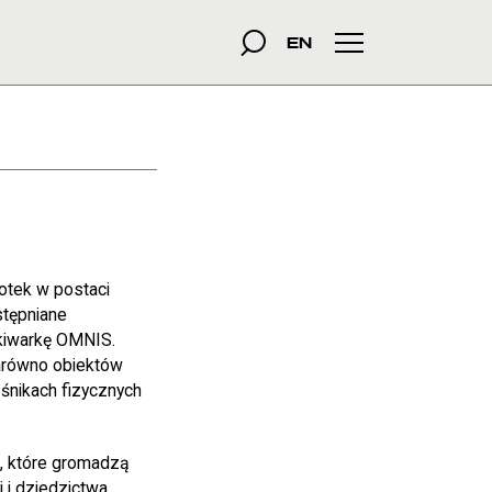
dowa
szukana fraza
Szukaj
EN
Menu główne
otek w postaci
stępniane
ukiwarkę OMNIS.
arówno obiektów
ośnikach fizycznych
h, które gromadzą
i i dziedzictwa