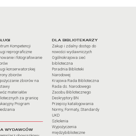
iałów
ŁUGI
DLA BIBLIOTEKARZY
trum Kompetencji
Zakup i zdalny dostęp do
ugi reprograficzne
nowości wydawniczych
mowanie i fotografowanie
Ogólnokrajowa sieć
iorów
biblioteczna
ugi konserwatorskiej
Poradnia Biblioteki
rony zbiorów
Narodowej
pożyczanie zbiorów na
Krajowa Rada Biblioteczna
stawy
Rada ds. Narodowego
wóz materiałów
Zasobu Bibliotecznego
liotecznych za granicę
Deskryptory BN
ukacyjny Program
Przepisy katalogowania
iedzania
Normy, Formaty, Standardy
UKD
Szkolenia
Wypożyczenia
LA WYDAWCÓW
międzybiblioteczne
zemplarz obowiązkowy