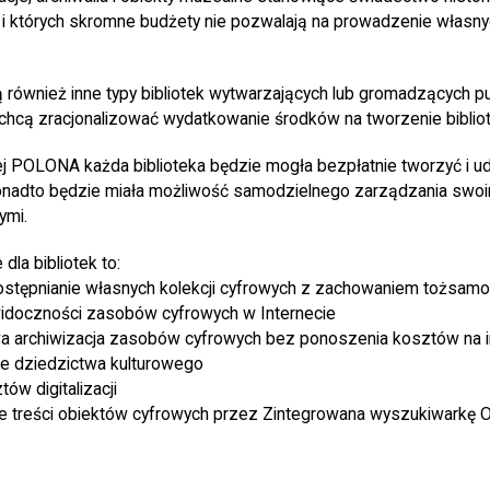
 i których skromne budżety nie pozwalają na prowadzenie własnyc
 również inne typy bibliotek wytwarzających lub gromadzących pu
e chcą zracjonalizować wydatkowanie środków na tworzenie biblio
ej POLONA każda biblioteka będzie mogła bezpłatnie tworzyć i u
Ponadto będzie miała możliwość samodzielnego zarządzania swo
ymi.
a bibliotek to:
ostępnianie własnych kolekcji cyfrowych z zachowaniem tożsamo
idoczności zasobów cyfrowych w Internecie
a archiwizacja zasobów cyfrowych bez ponoszenia kosztów na in
e dziedzictwa kulturowego
ów digitalizacji
e treści obiektów cyfrowych przez Zintegrowana wyszukiwarkę 