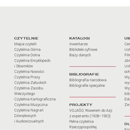
arcia
Linki do najważniejszych dz
CZYTELNIE
KATALOGI
US
Mapa czytelń
Inwentarze
Cen
Czytelnia Górna
Biblioteki cyfrowe
Usł
Czytelnia Dolna
Bazy danych
Fil
Czytelnia Encyklopedii
zb
i Słowników
Usł
Czytelnia Nowości
och
BIBLIOGRAFIE
Czytelnia Prasy
Wy
Bibliografia narodowa
Czytelnia Załuskich
wy
Bibliografie specjalne
Czytelnia Zasobu
Wy
Wieczystego
bib
Czytelnia Kartograficzna
Ed
Czytelnia Muzyczna
PROJEKTY
Zw
Czytelnia Nagrań
VOJAĜO. Rowerem do Azji
Dźwiękowych
z esperanto (1928–1932)
i Audiowizualnych
Pełna czytelnia
D
Rzeczypospolitej
Eg