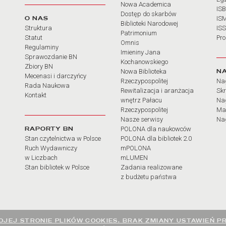
Nowa Academica
IS
Dostęp do skarbów
O NAS
IS
Biblioteki Narodowej
Struktura
IS
Patrimonium
Statut
Pr
Omnis
Regulaminy
Imieniny Jana
Sprawozdanie BN
Kochanowskiego
Zbiory BN
N
Nowa Biblioteka
Mecenasi i darczyńcy
Rzeczypospolitej
Na
Rada Naukowa
Rewitalizacja i aranżacja
Sk
Kontakt
wnętrz Pałacu
Nag
Rzeczypospolitej
Ma
Nasze serwisy
Nag
RAPORTY BN
POLONA dla naukowców
Stan czytelnictwa w Polsce
POLONA dla bibliotek 2.0
Ruch Wydawniczy
mPOLONA
w Liczbach
mLUMEN
Stan bibliotek w Polsce
Zadania realizowane
z budżetu państwa
JEJ STRONIE PLIKÓW COOKIES. BRAK ZMIANY USTAWIEŃ P