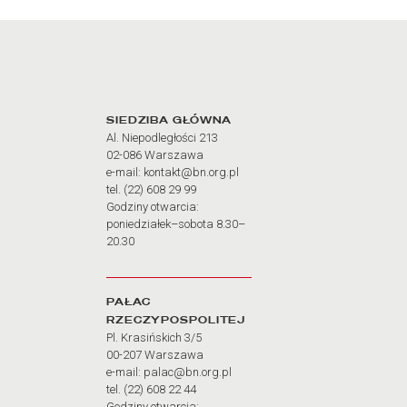
Adres oraz godziny otw
SIEDZIBA GŁÓWNA
Al. Niepodległości 213
02-086 Warszawa
e-mail: kontakt@bn.org.pl
tel. (22) 608 29 99
Godziny otwarcia:
poniedziałek–sobota 8.30–
20.30
PAŁAC
RZECZYPOSPOLITEJ
Pl. Krasińskich 3/5
00-207 Warszawa
e-mail: palac@bn.org.pl
tel. (22) 608 22 44
Godziny otwarcia: