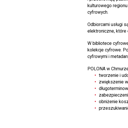
kulturowego regionu
cyfrowych.
Odbiorcami usługi są
elektroniczne, któr
W bibliotece cyfrow
kolekcje cyfrowe. 
cyfrowymi i metadan
POLONA w Chmurze dl
tworzenie i ud
zwiększenie w
długoterminow
zabezpieczeni
obniżenie koszt
przeszukiwani