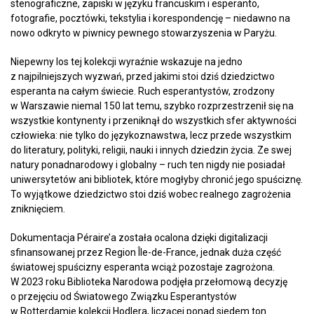
stenograficzne, zapiski w języku francuskim i esperanto,
fotografie, pocztówki, tekstylia i korespondencję – niedawno na
nowo odkryto w piwnicy pewnego stowarzyszenia w Paryżu.
Niepewny los tej kolekcji wyraźnie wskazuje na jedno
z najpilniejszych wyzwań, przed jakimi stoi dziś dziedzictwo
esperanta na całym świecie. Ruch esperantystów, zrodzony
w Warszawie niemal 150 lat temu, szybko rozprzestrzenił się na
wszystkie kontynenty i przeniknął do wszystkich sfer aktywności
człowieka: nie tylko do językoznawstwa, lecz przede wszystkim
do literatury, polityki, religii, nauki i innych dziedzin życia. Ze swej
natury ponadnarodowy i globalny – ruch ten nigdy nie posiadał
uniwersytetów ani bibliotek, które mogłyby chronić jego spuściznę.
To wyjątkowe dziedzictwo stoi dziś wobec realnego zagrożenia
zniknięciem.
Dokumentacja Péraire’a została ocalona dzięki digitalizacji
sfinansowanej przez Region Île-de-France, jednak duża część
światowej spuścizny esperanta wciąż pozostaje zagrożona.
W 2023 roku Biblioteka Narodowa podjęła przełomową decyzję
o przejęciu od Światowego Związku Esperantystów
w Rotterdamie kolekcji Hodlera, liczącej ponad siedem ton