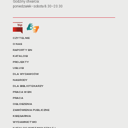
Godziny otwarcia:
poniedziałek–sobota 8.30–20.30
Biuletyn Informacji Publicznej
Tłumacz języka migowego
Linki do najważniejszych dz
CZYTELNIE
O NAS
RAPORTY BN
KATALOGI
PROJEKTY
USŁUGI
DLA WYDAWCÓW
NAGRODY
DLA BIBLIOTEKARZY
PRACA W BN
PRACA
OGŁOSZENIA
ZAMÓWIENIA PUBLICZNE
KSIĘGARNIA
WYDAWNICTWO