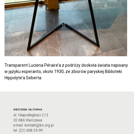
Transparent Luciena Péraire’a z podróży dookoła świata napisany
w języku esperanto, około 1930, ze zbiorów paryskiej Biblioteki
Hippolyte’a Seberta.
Adres oraz godziny otwarci
SIEDZIBA GŁÓWNA
Al. Niepodległości 213
02-086 Warszawa
e-mail: kontakt@bn.org.pl
tel. (22) 608 29 99