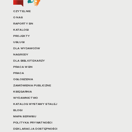
Linki do najważniejszych dz
CZYTELNIE
O NAS
RAPORTY BN
KATALOGI
PROJEKTY
USŁUGI
DLA WYDAWCÓW
NAGRODY
DLA BIBLIOTEKARZY
PRACA W BN
PRACA
OGŁOSZENIA
ZAMÓWIENIA PUBLICZNE
KSIĘGARNIA
WYDAWNICTWO
KATALOG WYSTAWY STAŁEJ
BLOGI
MAPA SERWISU
POLITYKA PRYWATNOŚCI
DEKLARACJA DOSTĘPNOŚCI