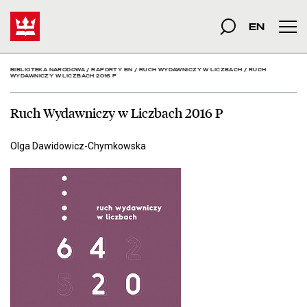
Ruch Wydawniczy w Liczb
Start
szukana fraza
Szukaj
EN
Men
BIBLIOTEKA NARODOWA
/
RAPORTY BN
/
RUCH WYDAWNICZY W LICZBACH
/
RUCH
WYDAWNICZY W LICZBACH 2016 P
Ruch Wydawniczy w Liczbach 2016 P
Olga Dawidowicz-Chymkowska