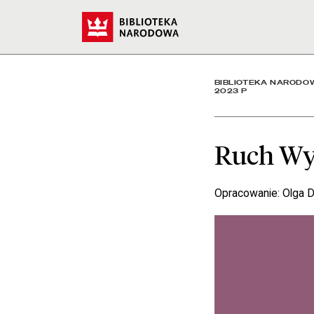
Ruch Wydawniczy w Liczb
Start
BIBLIOTEKA NARODO
2023 P
Ruch Wy
Opracowanie: Olga