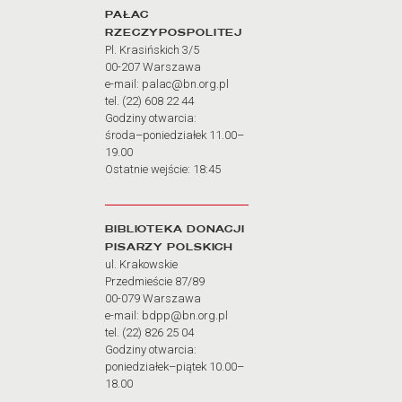
PAŁAC
RZECZYPOSPOLITEJ
Pl. Krasińskich 3/5
00-207 Warszawa
e-mail: palac@bn.org.pl
tel. (22) 608 22 44
Godziny otwarcia:
środa–poniedziałek 11.00–
19.00
Ostatnie wejście: 18:45
BIBLIOTEKA DONACJI
PISARZY POLSKICH
ul. Krakowskie
Przedmieście 87/89
00-079 Warszawa
e-mail: bdpp@bn.org.pl
tel. (22) 826 25 04
Godziny otwarcia:
poniedziałek–piątek 10.00–
18.00