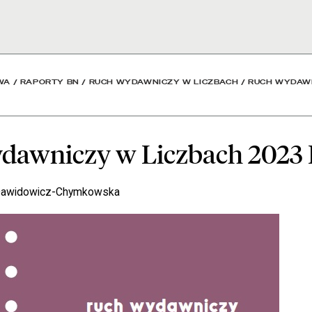
ach 2023 P - Bibliotek
WA
/
RAPORTY BN
/
RUCH WYDAWNICZY W LICZBACH
/
RUCH WYDAWN
dawniczy w Liczbach 2023 
 Dawidowicz-Chymkowska