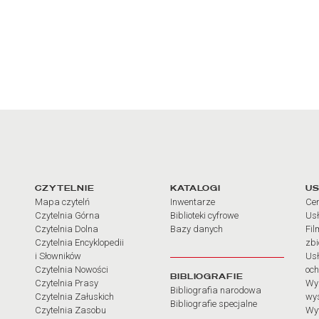
arcia
Linki do najważniejszych dz
CZYTELNIE
KATALOGI
US
Mapa czytelń
Inwentarze
Cen
Czytelnia Górna
Biblioteki cyfrowe
Usł
Czytelnia Dolna
Bazy danych
Fil
Czytelnia Encyklopedii
zb
i Słowników
Usł
Czytelnia Nowości
och
BIBLIOGRAFIE
Czytelnia Prasy
Wy
Bibliografia narodowa
Czytelnia Załuskich
wy
Bibliografie specjalne
Czytelnia Zasobu
Wy