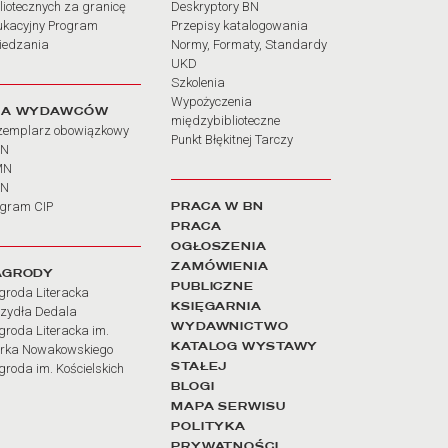
liotecznych za granicę
Deskryptory BN
ukacyjny Program
Przepisy katalogowania
iedzania
Normy, Formaty, Standardy
UKD
Szkolenia
Wypożyczenia
LA WYDAWCÓW
międzybiblioteczne
zemplarz obowiązkowy
Punkt Błękitnej Tarczy
BN
MN
SN
PRACA W BN
ogram CIP
PRACA
OGŁOSZENIA
ZAMÓWIENIA
AGRODY
PUBLICZNE
groda Literacka
KSIĘGARNIA
rzydła Dedala
WYDAWNICTWO
roda Literacka im.
KATALOG WYSTAWY
rka Nowakowskiego
STAŁEJ
roda im. Kościelskich
BLOGI
MAPA SERWISU
POLITYKA
PRYWATNOŚCI