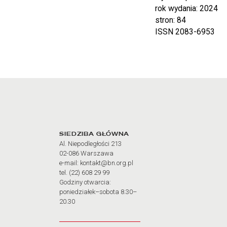
rok wydania: 2024
stron: 84
ISSN 2083-6953
Adres oraz godziny otw
SIEDZIBA GŁÓWNA
Al. Niepodległości 213
02-086 Warszawa
e-mail: kontakt@bn.org.pl
tel. (22) 608 29 99
Godziny otwarcia:
poniedziałek–sobota 8.30–
20.30