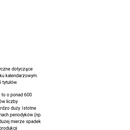
tyczne dotyczące
oku kalendarzowym.
 tytułów.
t to o ponad 600
ów liczby
rdzo duży. Istotne
riach periodyków (np.
 dużej mierze spadek
produkcji