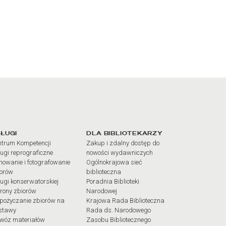
iałów
ŁUGI
DLA BIBLIOTEKARZY
trum Kompetencji
Zakup i zdalny dostęp do
ugi reprograficzne
nowości wydawniczych
mowanie i fotografowanie
Ogólnokrajowa sieć
iorów
biblioteczna
ugi konserwatorskiej
Poradnia Biblioteki
rony zbiorów
Narodowej
pożyczanie zbiorów na
Krajowa Rada Biblioteczna
stawy
Rada ds. Narodowego
wóz materiałów
Zasobu Bibliotecznego