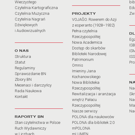
Wieczystego
bib
Czytelnia Kartograficzna
Ed
Czytelnia Muzyczna
PROJEKTY
Zw
Czytelnia Nagrań
VOJAĜO. Rowerem do Azji
Dźwiękowych
z esperanto (1928–1932)
i Audiowizualnych
Pełna czytelnia
D
Rzeczypospolitej
Eg
Nowa Academica
IS
Dostęp do skarbów
O NAS
IS
Biblioteki Narodowej
Struktura
IS
Patrimonium
Statut
Pr
Omnis
Regulaminy
Imieniny Jana
Sprawozdanie BN
Kochanowskiego
Zbiory BN
N
Nowa Biblioteka
Mecenasi i darczyńcy
Rzeczypospolitej
Na
Rada Naukowa
Rewitalizacja i aranżacja
Sk
Kontakt
wnętrz Pałacu
Nag
Rzeczypospolitej
Ma
Nasze serwisy
Nag
RAPORTY BN
POLONA dla naukowców
Stan czytelnictwa w Polsce
POLONA dla bibliotek 2.0
Ruch Wydawniczy
mPOLONA
w Liczbach
mLUMEN