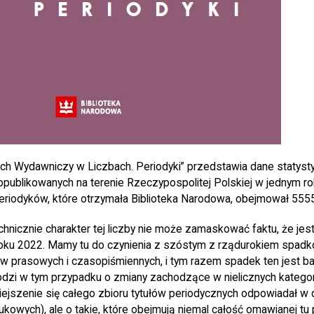
Ruch Wydawniczy w Liczbach. Periodyki” przedstawia dane statys
opublikowanych na terenie Rzeczypospolitej Polskiej w jednym r
eriodyków, które otrzymała Biblioteka Narodowa, obejmował 5555
hnicznie charakter tej liczby nie może zamaskować faktu, że jes
 roku 2022. Mamy tu do czynienia z szóstym z rządurokiem spadk
ów prasowych i czasopiśmiennych, i tym razem spadek ten jest ba
hodzi w tym przypadku o zmiany zachodzące w nielicznych katego
ejszenie się całego zbioru tytułów periodycznych odpowiadał w
kowych), ale o takie, które obejmują niemal całość omawianej tu 