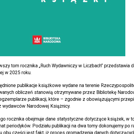
rwszy tom rocznika „Ruch Wydawniczy w Liczbach” przedstawia 
ej w 2025 roku.
ędnione publikacje książkowe wydane na terenie Rzeczypospolitej
anych obliczeń stanowią otrzymywane przez Bibliotekę Narod
egzemplarze publikacji, które – zgodnie z obowiązującymi przep
 wydawców Narodowej Książnicy.
o rocznika obejmuje dane statystyczne dotyczące książek, w t
emat periodyków. Podziału publikacji na dwa tomy dokonujemy po 
iu obu części jest fakt, iż proces gromadzenia danych dotyczący