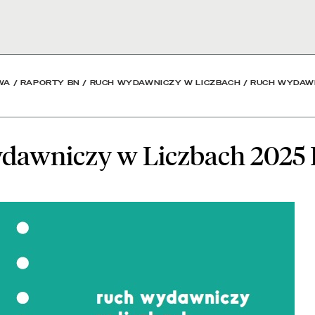
ach 2025 K - Bibliotek
WA
/
RAPORTY BN
/
RUCH WYDAWNICZY W LICZBACH
/
RUCH WYDAWN
dawniczy w Liczbach 2025 