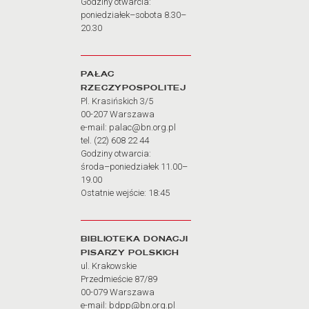
Godziny otwarcia:
poniedziałek–sobota 8.30–
20.30
PAŁAC
RZECZYPOSPOLITEJ
Pl. Krasińskich 3/5
00-207 Warszawa
e-mail: palac@bn.org.pl
tel. (22) 608 22 44
Godziny otwarcia:
środa–poniedziałek 11.00–
19.00
Ostatnie wejście: 18:45
BIBLIOTEKA DONACJI
PISARZY POLSKICH
ul. Krakowskie
Przedmieście 87/89
00-079 Warszawa
e-mail: bdpp@bn.org.pl