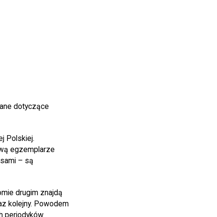
dane dotyczące
 Polskiej.
ową egzemplarze
isami – są
omie drugim znajdą
raz kolejny. Powodem
ch periodyków