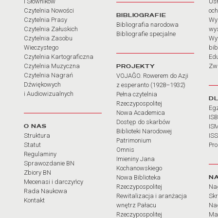
i Słowników
Usł
Czytelnia Nowości
och
BIBLIOGRAFIE
Czytelnia Prasy
Wy
Bibliografia narodowa
Czytelnia Załuskich
wy
Bibliografie specjalne
Czytelnia Zasobu
Wy
Wieczystego
bib
Czytelnia Kartograficzna
Ed
Czytelnia Muzyczna
PROJEKTY
Zw
Czytelnia Nagrań
VOJAĜO. Rowerem do Azji
Dźwiękowych
z esperanto (1928–1932)
i Audiowizualnych
Pełna czytelnia
D
Rzeczypospolitej
Eg
Nowa Academica
IS
Dostęp do skarbów
O NAS
IS
Biblioteki Narodowej
Struktura
IS
Patrimonium
Statut
Pr
Omnis
Regulaminy
Imieniny Jana
Sprawozdanie BN
Kochanowskiego
Zbiory BN
N
Nowa Biblioteka
Mecenasi i darczyńcy
Rzeczypospolitej
Na
Rada Naukowa
Rewitalizacja i aranżacja
Sk
Kontakt
wnętrz Pałacu
Nag
Rzeczypospolitej
Ma