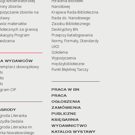
ugi konserwatorskiej
Poradnia Biblioteki
rony zbiorów
Narodowej
pożyczanie zbiorów na
Krajowa Rada Biblioteczna
stawy
Rada ds. Narodowego
wóz materiałów
Zasobu Bibliotecznego
liotecznych za granicę
Deskryptory BN
ukacyjny Program
Przepisy katalogowania
iedzania
Normy, Formaty, Standardy
UKD
Szkolenia
Wypożyczenia
LA WYDAWCÓW
międzybiblioteczne
zemplarz obowiązkowy
Punkt Błękitnej Tarczy
BN
MN
SN
PRACA W BN
ogram CIP
PRACA
OGŁOSZENIA
ZAMÓWIENIA
AGRODY
PUBLICZNE
groda Literacka
KSIĘGARNIA
rzydła Dedala
WYDAWNICTWO
roda Literacka im.
KATALOG WYSTAWY
rka Nowakowskiego