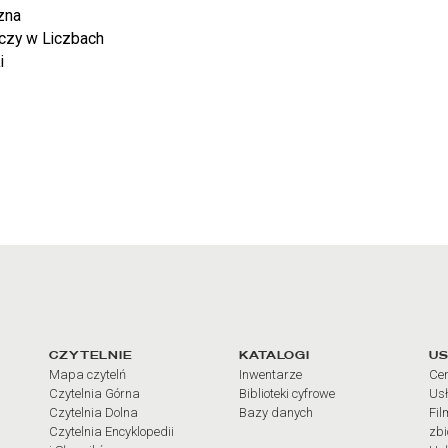
czna
czy w Liczbach
i
arcia
Linki do najważniejszych dz
CZYTELNIE
KATALOGI
US
Mapa czytelń
Inwentarze
Cen
Czytelnia Górna
Biblioteki cyfrowe
Usł
Czytelnia Dolna
Bazy danych
Fil
Czytelnia Encyklopedii
zb