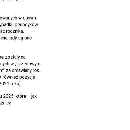
ikowanych w danym
zypadku periodyków.
ść rocznika,
cie, gdy są one
e zostały na
wanych w „Urzędowym
m” za omawiany rok.
k również pozycje
2021 roku).
 2025, które – jak
żnicy