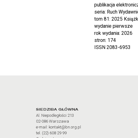
publikacja elektroni
seria: Ruch Wydawni
tom 81: 2025 Książk
wydanie pierwsze
rok wydania: 2026
stron: 174
ISSN 2083-6953
Adres oraz godziny otw
SIEDZIBA GŁÓWNA
Al. Niepodległości 213
02-086 Warszawa
e-mail: kontakt@bn.org.pl
tel. (22) 608 29 99