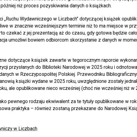
 później niż proces pozyskiwania danych o książkach.
ci „Ruchu Wydawniczego w Liczbach” dotyczącej książek opubl
liwe w znacznie wcześniejszym terminie niż to ma miejsce w pr
rto czekać z jej prezentacją aż do czasu, gdy gotowa będzie cało
acja umożliwi bowiem odbiorcom skorzystanie z danych w momen
czne dotyczące książek zawarte w tegorocznym raporcie wykonan
zycji przysłanych do Biblioteki Narodowej w 2025 roku i odnoto
nych w Rzeczypospolitej Polskiej. Przewodniku Bibliograficzny
anowią książki wydane w 2025 roku, uwzględnione zostały jedna
ku, ale opublikowane nieco wcześniej (choć nie wcześniej niż w 
ako pewnego rodzaju ekwiwalent za te tytuły opublikowane w roku
sowa praktyka – również zostaną przekazane do Narodowej Ksią
niczy w Liczbach