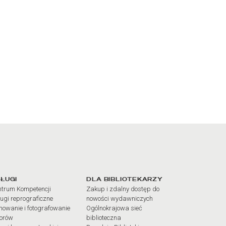
iałów
ŁUGI
DLA BIBLIOTEKARZY
trum Kompetencji
Zakup i zdalny dostęp do
ugi reprograficzne
nowości wydawniczych
mowanie i fotografowanie
Ogólnokrajowa sieć
iorów
biblioteczna