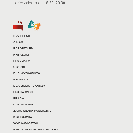
poniedziałek–sobota 8.30–20.30
Biuletyn Informacji Publicznej
Tłumacz języka migowego
Linki do najważniejszych dz
CZYTELNIE
O NAS
RAPORTY BN
KATALOGI
PROJEKTY
USŁUGI
DLA WYDAWCÓW
NAGRODY
DLA BIBLIOTEKARZY
PRACA W BN
PRACA
OGŁOSZENIA
ZAMÓWIENIA PUBLICZNE
KSIĘGARNIA
WYDAWNICTWO
KATALOG WYSTAWY STAŁEJ