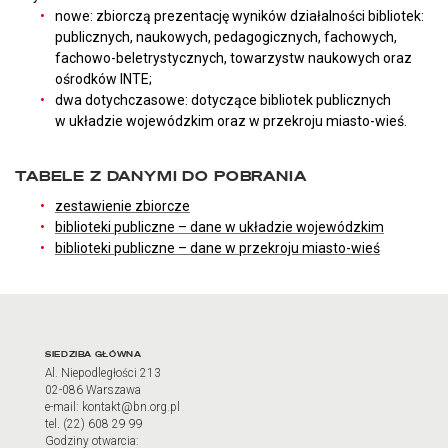
nowe: zbiorczą prezentację wyników działalności bibliotek:
publicznych, naukowych, pedagogicznych, fachowych,
fachowo-beletrystycznych, towarzystw naukowych oraz
ośrodków INTE;
dwa dotychczasowe: dotyczące bibliotek publicznych
w układzie wojewódzkim oraz w przekroju miasto-wieś.
TABELE Z DANYMI DO POBRANIA
zestawienie zbiorcze
biblioteki publiczne – dane w układzie wojewódzkim
biblioteki publiczne – dane w przekroju miasto-wieś
Adres oraz godziny otwarci
SIEDZIBA GŁÓWNA
Al. Niepodległości 213
02-086 Warszawa
e-mail: kontakt@bn.org.pl
tel. (22) 608 29 99
Godziny otwarcia: