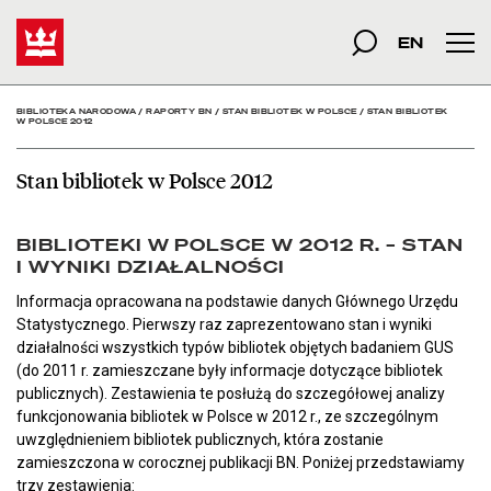
Stan bibliotek w Polsce 
Start
szukana fraza
Szukaj
EN
Men
BIBLIOTEKA NARODOWA
/
RAPORTY BN
/
STAN BIBLIOTEK W POLSCE
/
STAN BIBLIOTEK
W POLSCE 2012
Stan bibliotek w Polsce 2012
BIBLIOTEKI W POLSCE W 2012 R. – STAN
I WYNIKI DZIAŁALNOŚCI
Informacja opracowana na podstawie danych Głównego Urzędu
Statystycznego. Pierwszy raz zaprezentowano stan i wyniki
działalności wszystkich typów bibliotek objętych badaniem GUS
(do 2011 r. zamieszczane były informacje dotyczące bibliotek
publicznych). Zestawienia te posłużą do szczegółowej analizy
funkcjonowania bibliotek w Polsce w 2012 r., ze szczególnym
uwzględnieniem bibliotek publicznych, która zostanie
zamieszczona w corocznej publikacji BN. Poniżej przedstawiamy
trzy zestawienia: