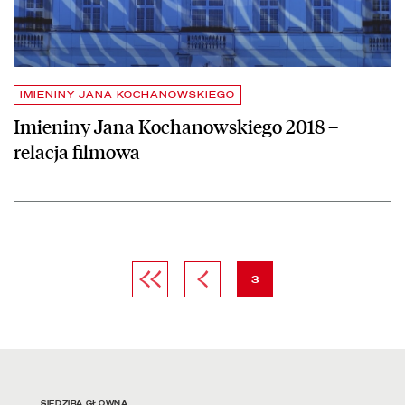
IMIENINY JANA KOCHANOWSKIEGO
Imieniny Jana Kochanowskiego 2018 –
relacja filmowa
Pierwsza strona
Poprzednia strona
strona
3
SIEDZIBA GŁÓWNA