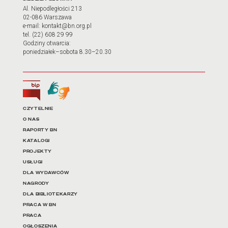
Adres oraz godziny otwarci
Al. Niepodległości 213
02-086 Warszawa
e-mail: kontakt@bn.org.pl
tel. (22) 608 29 99
Godziny otwarcia:
poniedziałek–sobota 8.30–20.30
Biuletyn Informacji Publicznej
Tłumacz języka migowego
Linki do najważniejszych dz
CZYTELNIE
O NAS
RAPORTY BN
KATALOGI
PROJEKTY
USŁUGI
DLA WYDAWCÓW
NAGRODY
DLA BIBLIOTEKARZY
PRACA W BN
PRACA
OGŁOSZENIA