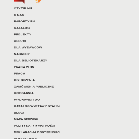
Linki do najważniejszych dz
CZYTELNIE
O NAS
RAPORTY BN
KATALOGI
PROJEKTY
USŁUGI
DLA WYDAWCÓW
NAGRODY
DLA BIBLIOTEKARZY
PRACA W BN
PRACA
OGŁOSZENIA
ZAMÓWIENIA PUBLICZNE
KSIĘGARNIA
WYDAWNICTWO
KATALOG WYSTAWY STAŁEJ
BLOGI
MAPA SERWISU
POLITYKA PRYWATNOŚCI
DEKLARACJA DOSTĘPNOŚCI
PLIKI COOKIES