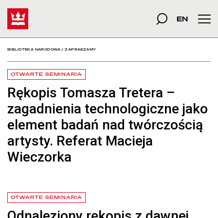
Zapraszamy - Bibliotek
Start
szukana fraza
Szukaj
EN
Men
BIBLIOTEKA NARODOWA
/
ZAPRASZAMY
OTWARTE SEMINARIA
Rękopis Tomasza Tretera –
zagadnienia technologiczne jako
element badań nad twórczością
artysty. Referat Macieja
Wieczorka
czytaj więcej o Rękopis Tomasza Tretera – zagadnienia technologicz
OTWARTE SEMINARIA
Odnaleziony rękopis z dawnej