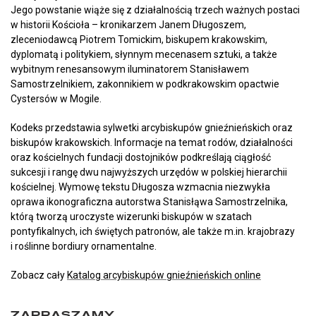
Jego powstanie wiąże się z działalnością trzech ważnych postaci
w historii Kościoła – kronikarzem Janem Długoszem,
zleceniodawcą Piotrem Tomickim, biskupem krakowskim,
dyplomatą i politykiem, słynnym mecenasem sztuki, a także
wybitnym renesansowym iluminatorem Stanisławem
Samostrzelnikiem, zakonnikiem w podkrakowskim opactwie
Cystersów w Mogile.
Kodeks przedstawia sylwetki arcybiskupów gnieźnieńskich oraz
biskupów krakowskich. Informacje na temat rodów, działalności
oraz kościelnych fundacji dostojników podkreślają ciągłość
sukcesji i rangę dwu najwyższych urzędów w polskiej hierarchii
kościelnej. Wymowę tekstu Długosza wzmacnia niezwykła
oprawa ikonograficzna autorstwa Stanisłąwa Samostrzelnika,
którą tworzą uroczyste wizerunki biskupów w szatach
pontyfikalnych, ich świętych patronów, ale także m.in. krajobrazy
i roślinne bordiury ornamentalne.
Zobacz cały
Katalog arcybiskupów gnieźnieńskich online
ZAPRASZAMY