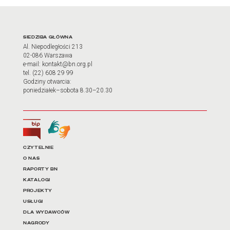
Adres oraz godziny otwarci
SIEDZIBA GŁÓWNA
Al. Niepodległości 213
02-086 Warszawa
e-mail: kontakt@bn.org.pl
tel. (22) 608 29 99
Godziny otwarcia:
poniedziałek–sobota 8.30–20.30
Biuletyn Informacji Publicznej
Tłumacz języka migowego
Linki do najważniejszych dz
CZYTELNIE
O NAS
RAPORTY BN
KATALOGI
PROJEKTY
USŁUGI
DLA WYDAWCÓW
NAGRODY