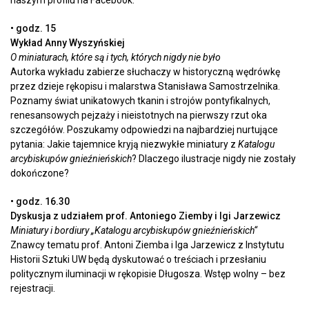
• godz. 15
Wykład Anny Wyszyńskiej
O miniaturach, które są i tych, których nigdy nie było
Autorka wykładu zabierze słuchaczy w historyczną wędrówkę
przez dzieje rękopisu i malarstwa Stanisława Samostrzelnika.
Poznamy świat unikatowych tkanin i strojów pontyfikalnych,
renesansowych pejzaży i nieistotnych na pierwszy rzut oka
szczegółów. Poszukamy odpowiedzi na najbardziej nurtujące
pytania: Jakie tajemnice kryją niezwykłe miniatury z
Katalogu
arcybiskupów gnieźnieńskich
? Dlaczego ilustracje nigdy nie zostały
dokończone?
• godz. 16.30
Dyskusja z udziałem prof. Antoniego Ziemby i Igi Jarzewicz
Miniatury i bordiury „Katalogu arcybiskupów gnieźnieńskich“
Znawcy tematu prof. Antoni Ziemba i Iga Jarzewicz z Instytutu
Historii Sztuki UW będą dyskutować o treściach i przesłaniu
politycznym iluminacji w rękopisie Długosza. Wstęp wolny – bez
rejestracji.