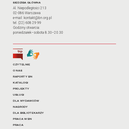
Adres oraz godziny otwarci
SIEDZIBA GŁÓWNA
Al. Niepodległości 213
02-086 Warszawa
e-mail: kontakt@bn.org.pl
tel. (22) 608 29 99
Godziny otwarcia:
poniedziałek–sobota 8.30–20.30
Biuletyn Informacji Publicznej
Tłumacz języka migowego
Linki do najważniejszych dz
CZYTELNIE
O NAS
RAPORTY BN
KATALOGI
PROJEKTY
USŁUGI
DLA WYDAWCÓW
NAGRODY
DLA BIBLIOTEKARZY
PRACA W BN
PRACA