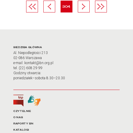
Pierwsza strona
Poprzednia strona
strona
Następna strona
Ostatnia strona
304
Adres oraz godziny otwarci
SIEDZIBA GŁÓWNA
Al. Niepodległości 213
02-086 Warszawa
e-mail: kontakt@bn.org.pl
tel. (22) 608 29 99
Godziny otwarcia:
poniedziałek–sobota 8.30–20.30
Biuletyn Informacji Publicznej
Tłumacz języka migowego
Linki do najważniejszych dz
CZYTELNIE
O NAS
RAPORTY BN
KATALOGI