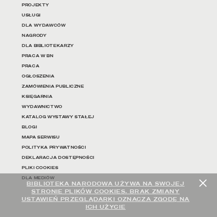
PROJEKTY
USŁUGI
DLA WYDAWCÓW
NAGRODY
DLA BIBLIOTEKARZY
PRACA W BN
PRACA
OGŁOSZENIA
ZAMÓWIENIA PUBLICZNE
KSIĘGARNIA
WYDAWNICTWO
KATALOG WYSTAWY STAŁEJ
BLOGI
MAPA SERWISU
POLITYKA PRYWATNOŚCI
DEKLARACJA DOSTĘPNOŚCI
PLIKI COOKIES
DLA MEDIÓW
BIBLIOTEKA NARODOWA UŻYWA NA SWOJEJ
STRONIE PLIKÓW COOKIES. BRAK ZMIANY
USTAWIEŃ PRZEGLĄDARKI OZNACZA ZGODĘ NA
ICH UŻYCIE