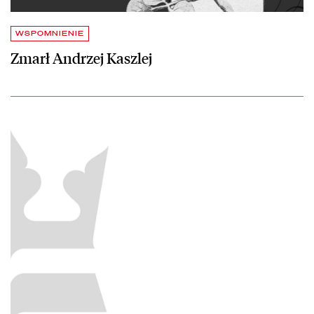
WSPOMNIENIE
Zmarł Andrzej Kaszlej
czytaj więcej o Wydawnictwo „Krąg” – wspomnienia naocznego świa