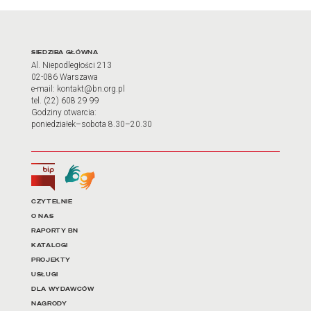
Adres oraz godziny otwarci
SIEDZIBA GŁÓWNA
Al. Niepodległości 213
02-086 Warszawa
e-mail: kontakt@bn.org.pl
tel. (22) 608 29 99
Godziny otwarcia:
poniedziałek–sobota 8.30–20.30
Biuletyn Informacji Publicznej
Tłumacz języka migowego
Linki do najważniejszych dz
CZYTELNIE
O NAS
RAPORTY BN
KATALOGI
PROJEKTY
USŁUGI
DLA WYDAWCÓW
NAGRODY