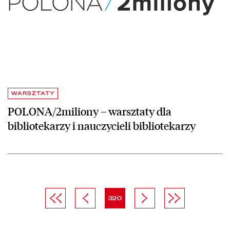
WARSZTATY
POLONA/2miliony – warsztaty dla
bibliotekarzy i nauczycieli bibliotekarzy
Pierwsza strona
Poprzednia strona
strona
Następna strona
Ostatnia strona
320