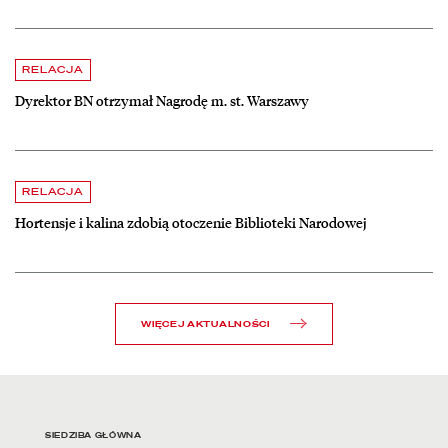
czytaj więcej o Dyrektor BN otrzymał Nagrodę m. st. Warszawy
RELACJA
Dyrektor BN otrzymał Nagrodę m. st. Warszawy
czytaj więcej o Hortensje i kalina zdobią otoczenie Biblioteki Narodow
RELACJA
Hortensje i kalina zdobią otoczenie Biblioteki Narodowej
WIĘCEJ AKTUALNOŚCI
Adres oraz godziny otwarci
SIEDZIBA GŁÓWNA