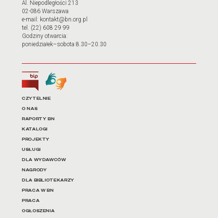
Al. Niepodległości 213
02-086 Warszawa
e-mail: kontakt@bn.org.pl
tel. (22) 608 29 99
Godziny otwarcia:
poniedziałek–sobota 8.30–20.30
Biuletyn Informacji Publicznej
Tłumacz języka migowego
Linki do najważniejszych dz
CZYTELNIE
O NAS
RAPORTY BN
KATALOGI
PROJEKTY
USŁUGI
DLA WYDAWCÓW
NAGRODY
DLA BIBLIOTEKARZY
PRACA W BN
PRACA
OGŁOSZENIA