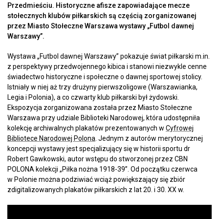
Przedmieściu. Historyczne afisze zapowiadające mecze
stołecznych klubów piłkarskich są częścią zorganizowanej
przez Miasto Stołeczne Warszawa wystawy „Futbol dawnej
Warszawy”.
Wystawa „Futbol dawnej Warszawy” pokazuje świat piłkarski m.in.
z perspektywy przedwojennego kibica i stanowi niezwykle cenne
świadectwo historyczne i społeczne o dawnej sportowej stolicy.
Istniały w niej aż trzy drużyny pierwszoligowe (Warszawianka,
Legia i Polonia), a co czwarty klub piłkarski był żydowski.
Ekspozycja zorganizowana została przez Miasto Stołeczne
Warszawa przy udziale Biblioteki Narodowej, która udostępniła
kolekcję archiwalnych plakatów prezentowanych w
Cyfrowej
Bibliotece Narodowej Polona
. Jednym z autorów merytorycznej
koncepcji wystawy jest specjalizujący się w historii sportu dr
Robert Gawkowski, autor wstępu do stworzonej przez CBN
POLONA kolekcji „Piłka nożna 1918-39”. Od początku czerwca
w Polonie można podziwiać wciąż powiększający się zbiór
zdigitalizowanych plakatów piłkarskich z lat 20. i 30. XX w.