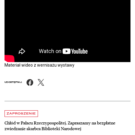
Materiał wideo z wernisażu wystawy
Facebook
X
UDOSTĘPNIJ:
Aktualności
czytaj więcej o Chłód w Pałacu Rzeczypospolitej. Zapraszamy na be
ZAPROSZENIE
Chłód w Pałacu Rzeczypospolitej. Zapraszamy na bezpłatne
zwiedzanie skarbca Biblioteki Narodowej