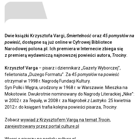
Dwie książki Krzysztofa Vargi,
Śmiertelność
oraz
45 pomysłów na
powieść
, dostępne są już online w Cyfrowej Bibliotece
Narodowej polona.pl. Ich premiera w Internecie zbiega się
z premierą wydawniczą najnowszej powieści autora,
Trociny
.
Krzysztof Varga
– pisarz i dziennikarz „Gazety Wyborczej”,
felietonista „Dużego Formatu”. Za
45 pomysłów na powieść
otrzymał w 1998 r. Nagrodę Fundacji Kultury.
Syn Polki i Węgra, urodzony w 1968 r. w Warszawie. Mieszka na
Mokotowie. Dwukrotnie nominowany do Nagrody Literackiej „Nike”:
w 2002 r. za
Tequilę
, w 2008 r. za
Nagrobek z Lastryko
. 25 kwietnia
2012 r. do księgarń trafia kolejna powieści pisarza,
Trociny
.
Zobacz
wywiad z Krzysztofem Vargą na temat
Trocin
,
zarejestrowany przez portal culture.pl
Więcej
o pisarzu na portalu culture.pl