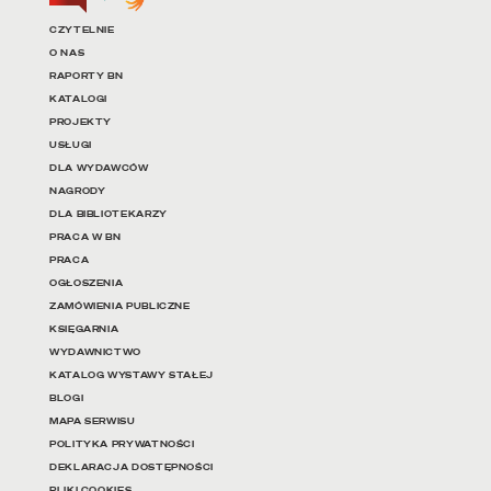
Linki do najważniejszych dz
CZYTELNIE
O NAS
RAPORTY BN
KATALOGI
PROJEKTY
USŁUGI
DLA WYDAWCÓW
NAGRODY
DLA BIBLIOTEKARZY
PRACA W BN
PRACA
OGŁOSZENIA
ZAMÓWIENIA PUBLICZNE
KSIĘGARNIA
WYDAWNICTWO
KATALOG WYSTAWY STAŁEJ
BLOGI
MAPA SERWISU
POLITYKA PRYWATNOŚCI
DEKLARACJA DOSTĘPNOŚCI
PLIKI COOKIES