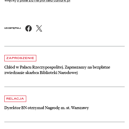
Facebook
X
UDOSTĘPNIJ:
Aktualności
czytaj więcej o Chłód w Pałacu Rzeczypospolitej. Zapraszamy na be
ZAPROSZENIE
Chłód w Pałacu Rzeczypospolitej. Zapraszamy na bezpłatne
zwiedzanie skarbca Biblioteki Narodowej
czytaj więcej o Dyrektor BN otrzymał Nagrodę m. st. Warszawy
RELACJA
Dyrektor BN otrzymał Nagrodę m. st. Warszawy