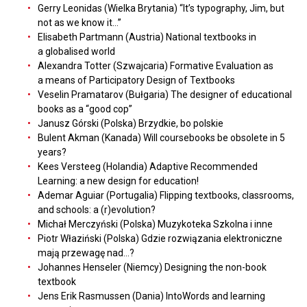
Gerry Leonidas (Wielka Brytania) “It’s typography, Jim, but
not as we know it…”
Elisabeth Partmann (Austria) National textbooks in
a globalised world
Alexandra Totter (Szwajcaria) Formative Evaluation as
a means of Participatory Design of Textbooks
Veselin Pramatarov (Bułgaria) The designer of educational
books as a “good cop”
Janusz Górski (Polska) Brzydkie, bo polskie
Bulent Akman (Kanada) Will coursebooks be obsolete in 5
years?
Kees Versteeg (Holandia) Adaptive Recommended
Learning: a new design for education!
Ademar Aguiar (Portugalia) Flipping textbooks, classrooms,
and schools: a (r)evolution?
Michał Merczyński (Polska) Muzykoteka Szkolna i inne
Piotr Właziński (Polska) Gdzie rozwiązania elektroniczne
mają przewagę nad...?
Johannes Henseler (Niemcy) Designing the non-book
textbook
Jens Erik Rasmussen (Dania) IntoWords and learning