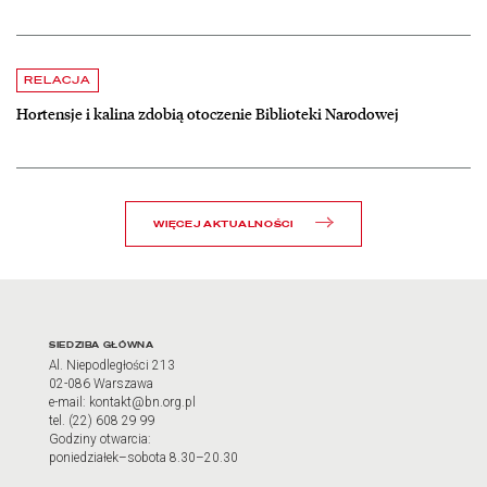
czytaj więcej o Hortensje i kalina zdobią otoczenie Biblioteki Narodow
RELACJA
Hortensje i kalina zdobią otoczenie Biblioteki Narodowej
WIĘCEJ AKTUALNOŚCI
Adres oraz godziny otwarci
SIEDZIBA GŁÓWNA
Al. Niepodległości 213
02-086 Warszawa
e-mail: kontakt@bn.org.pl
tel. (22) 608 29 99
Godziny otwarcia:
poniedziałek–sobota 8.30–20.30