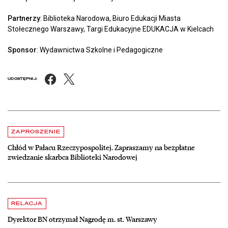
Partnerzy
: Biblioteka Narodowa, Biuro Edukacji Miasta
Stołecznego Warszawy, Targi Edukacyjne EDUKACJA w Kielcach
Sponsor
: Wydawnictwa Szkolne i Pedagogiczne
Facebook
X
UDOSTĘPNIJ:
Aktualności
czytaj więcej o Chłód w Pałacu Rzeczypospolitej. Zapraszamy na be
ZAPROSZENIE
Chłód w Pałacu Rzeczypospolitej. Zapraszamy na bezpłatne
zwiedzanie skarbca Biblioteki Narodowej
czytaj więcej o Dyrektor BN otrzymał Nagrodę m. st. Warszawy
RELACJA
Dyrektor BN otrzymał Nagrodę m. st. Warszawy