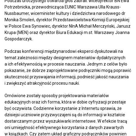
Podczas uroczystego otwarcia głos zabrali: wicedyrektor BN Ewa
Potrzebnicka, przewodnicząca EUNIC Warszawa Ulla Krauss-
Nussbaumer, wiceminister kultury i dziedzictwa narodowego dr
Monika Smoleń, dyrektor Przedstawicielstwa Komisji Europejskiej
w Polsce Ewa Synowiec, dyrektor NInA Michał Merczyński, Janusz
Krupa (MEN) oraz dyrektor Biura Edukacji m.st. Warszawy Joanna
Gospodarczyk.
Podczas konferencji międzynarodowi eksperci dyskutowali na
temat zależności między designem materiałów dydaktycznych
a ich efektywnością w procesie nauczania. Jednym z celów było
pokazanie, że dobrze zaprojektowane podręczniki mogą poprawić
skuteczność przyswajania informacji, podnieść jakość nauczania
i zwiększyć atrakcyjność procesu nauki.
Omówione zostały sposoby projektowania materiałów
edukacyjnych oraz ich forma, która w dobie cyfryzacji przestaje
być oczywista. Codzienne korzystanie z Internetu sprawia, że
dzisiejsi uczniowie przyzwyczajeni są do informacji w kształcie
dostarczanym przez wyszukiwarki internetowe. W efekcie tracą
oni umiejętność efektywnego korzystania z danych zawartych
w książkach. Czy zatem układ graficzny podręczników powinien