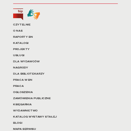
Biuletyn Informacji Publicznej
Tłumacz języka migowego
Linki do najważniejszych dz
CZYTELNIE
O NAS
RAPORTY BN
KATALOGI
PROJEKTY
USŁUGI
DLA WYDAWCÓW
NAGRODY
DLA BIBLIOTEKARZY
PRACA W BN
PRACA
OGŁOSZENIA
ZAMÓWIENIA PUBLICZNE
KSIĘGARNIA
WYDAWNICTWO
KATALOG WYSTAWY STAŁEJ
BLOGI
MAPA SERWISU