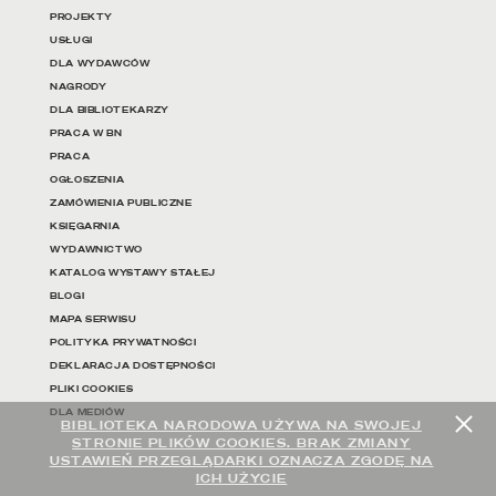
PROJEKTY
USŁUGI
DLA WYDAWCÓW
NAGRODY
DLA BIBLIOTEKARZY
PRACA W BN
PRACA
OGŁOSZENIA
ZAMÓWIENIA PUBLICZNE
KSIĘGARNIA
WYDAWNICTWO
KATALOG WYSTAWY STAŁEJ
BLOGI
MAPA SERWISU
POLITYKA PRYWATNOŚCI
DEKLARACJA DOSTĘPNOŚCI
PLIKI COOKIES
DLA MEDIÓW
BIBLIOTEKA NARODOWA UŻYWA NA SWOJEJ
STRONIE PLIKÓW COOKIES. BRAK ZMIANY
USTAWIEŃ PRZEGLĄDARKI OZNACZA ZGODĘ NA
ICH UŻYCIE