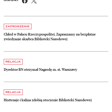
Facebook
X
UDOSTĘPNIJ:
Aktualności
czytaj więcej o Chłód w Pałacu Rzeczypospolitej. Zapraszamy na be
ZAPROSZENIE
Chłód w Pałacu Rzeczypospolitej. Zapraszamy na bezpłatne
zwiedzanie skarbca Biblioteki Narodowej
czytaj więcej o Dyrektor BN otrzymał Nagrodę m. st. Warszawy
RELACJA
Dyrektor BN otrzymał Nagrodę m. st. Warszawy
czytaj więcej o Hortensje i kalina zdobią otoczenie Biblioteki Narodow
RELACJA
Hortensje i kalina zdobią otoczenie Biblioteki Narodowej