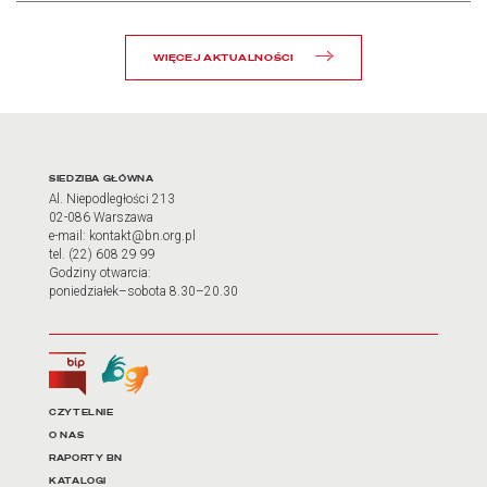
WIĘCEJ AKTUALNOŚCI
Adres oraz godziny otwarci
SIEDZIBA GŁÓWNA
Al. Niepodległości 213
02-086 Warszawa
e-mail: kontakt@bn.org.pl
tel. (22) 608 29 99
Godziny otwarcia:
poniedziałek–sobota 8.30–20.30
Biuletyn Informacji Publicznej
Tłumacz języka migowego
Linki do najważniejszych dz
CZYTELNIE
O NAS
RAPORTY BN
KATALOGI