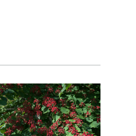
taj więcej o Hortensje i kalina zdobią otoczenie Biblioteki Narodowej