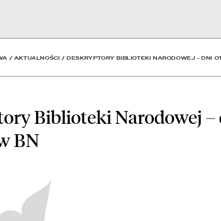
arodowej – dni otwarte w
WA
/
AKTUALNOŚCI
/
DESKRYPTORY BIBLIOTEKI NARODOWEJ – DNI 
ory Biblioteki Narodowej – 
 w BN