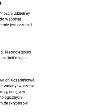
j.
mnością udzielimy
 do wspólnej
ormie jest przecież
l. Niepodległości
ale limit miejsc
wa dni uczestnictwa.
ne zasady tworzenia
y, serii), a w
nologicznych,
ch deskryptorów.