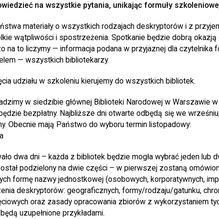
wiedzieć na wszystkie pytania, unikając formuły szkoleniowe
ństwa materiały o wszystkich rodzajach deskryptorów i z przyje
kie wątpliwości i spostrzeżenia. Spotkanie będzie dobrą okazją
o na to liczymy — informacja podana w przyjaznej dla czytelnika f
em — wszystkich bibliotekarzy.
ia udziału w szkoleniu kierujemy do wszystkich bibliotek.
dzimy w siedzibie głównej Biblioteki Narodowej w Warszawie w a
będzie bezpłatny. Najbliższe dni otwarte odbędą się we wrześniu, 
ny. Obecnie mają Państwo do wyboru termin listopadowy:
a
ało dwa dni – każda z bibliotek będzie mogła wybrać jeden lub d
ostał podzielony na dwie części – w pierwszej zostaną omówio
ch formę nazwy jednostkowej (osobowych, korporatywnych, imprez
zenia deskryptorów: geograficznych, formy/rodzaju/gatunku, chro
ęciowych oraz zasady opracowania zbiorów z wykorzystaniem ty
 będą uzupełnione przykładami.