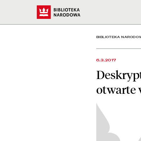
Deskryptory Biblioteki N
Start
BIBLIOTEKA NARODO
6.3.2017
Deskrypt
otwarte