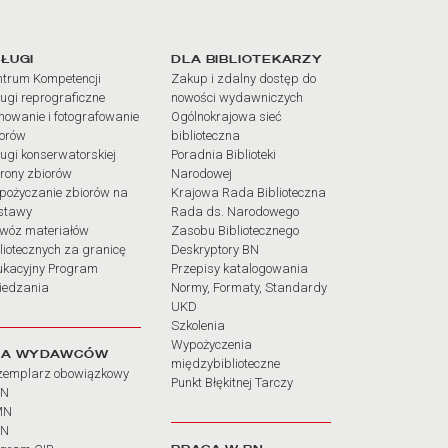
iałów
ŁUGI
DLA BIBLIOTEKARZY
trum Kompetencji
Zakup i zdalny dostęp do
ugi reprograficzne
nowości wydawniczych
mowanie i fotografowanie
Ogólnokrajowa sieć
iorów
biblioteczna
ugi konserwatorskiej
Poradnia Biblioteki
rony zbiorów
Narodowej
pożyczanie zbiorów na
Krajowa Rada Biblioteczna
stawy
Rada ds. Narodowego
wóz materiałów
Zasobu Bibliotecznego
liotecznych za granicę
Deskryptory BN
ukacyjny Program
Przepisy katalogowania
iedzania
Normy, Formaty, Standardy
UKD
Szkolenia
Wypożyczenia
LA WYDAWCÓW
międzybiblioteczne
zemplarz obowiązkowy
Punkt Błękitnej Tarczy
BN
MN
SN