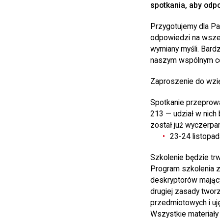
spotkania, aby odpo
Przygotujemy dla Pa
odpowiedzi na wszel
wymiany myśli. Bardz
naszym wspólnym cel
Zaproszenie do wzięc
Spotkanie przeprowa
213 — udział w nich 
został już wyczerpa
23-24 listopad
Szkolenie będzie trw
Program szkolenia z
deskryptorów mający
drugiej zasady twor
przedmiotowych i uj
Wszystkie materiały