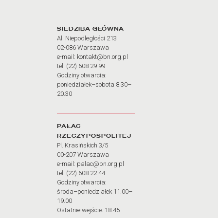
Adres oraz godziny otw
SIEDZIBA GŁÓWNA
Al. Niepodległości 213
02-086 Warszawa
e-mail: kontakt@bn.org.pl
tel. (22) 608 29 99
Godziny otwarcia:
poniedziałek–sobota 8.30–
20.30
PAŁAC
RZECZYPOSPOLITEJ
Pl. Krasińskich 3/5
00-207 Warszawa
e-mail: palac@bn.org.pl
tel. (22) 608 22 44
Godziny otwarcia:
środa–poniedziałek 11.00–
19.00
Ostatnie wejście: 18:45