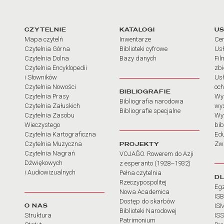
arcia
Linki do najważniejszych dz
CZYTELNIE
KATALOGI
US
Mapa czytelń
Inwentarze
Cen
Czytelnia Górna
Biblioteki cyfrowe
Usł
Czytelnia Dolna
Bazy danych
Fil
Czytelnia Encyklopedii
zb
i Słowników
Usł
Czytelnia Nowości
och
BIBLIOGRAFIE
Czytelnia Prasy
Wy
Bibliografia narodowa
Czytelnia Załuskich
wy
Bibliografie specjalne
Czytelnia Zasobu
Wy
Wieczystego
bib
Czytelnia Kartograficzna
Ed
Czytelnia Muzyczna
PROJEKTY
Zw
Czytelnia Nagrań
VOJAĜO. Rowerem do Azji
Dźwiękowych
z esperanto (1928–1932)
i Audiowizualnych
Pełna czytelnia
D
Rzeczypospolitej
Eg
Nowa Academica
IS
Dostęp do skarbów
O NAS
IS
Biblioteki Narodowej
Struktura
IS
Patrimonium