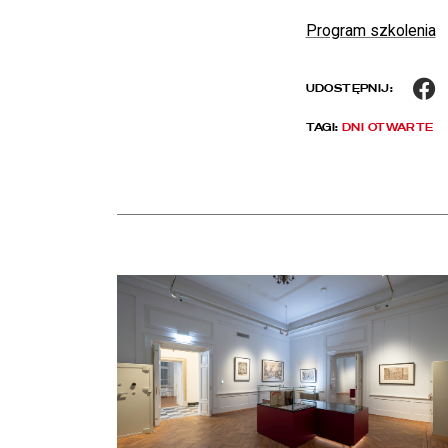
Program szkolenia
F
UDOSTĘPNIJ:
TAGI:
DNI OTWARTE
Aktualności
czytaj więcej o Chłód w Pałacu Rzeczypospolitej. Z