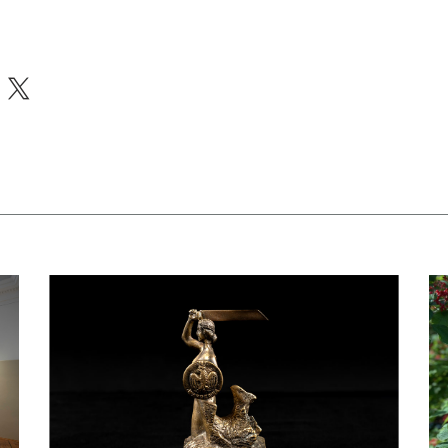
acebook
X
apraszamy na bezpłatne zwiedzanie skarbca Biblioteki Narodowej
czytaj więcej o Dyrektor BN otrzymał Nagrodę m. st. Warszawy
czy