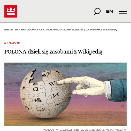
POLONA dzieli się zasoba
Start
szukana fraza
Szukaj
EN
Men
BIBLIOTEKA NARODOWA
/
AKTUALNOŚCI
/
POLONA DZIELI SIĘ ZASOBAMI Z WIKIPEDIĄ
24.5.2018
POLONA dzieli się zasobami z Wikipedią
POLONA DZIELI SIĘ ZASOBAMI Z WIKIPEDIĄ