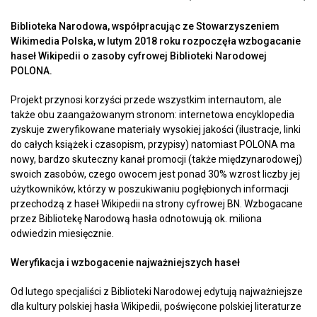
Biblioteka Narodowa, współpracując ze Stowarzyszeniem
Wikimedia Polska, w lutym 2018 roku rozpoczęła wzbogacanie
haseł Wikipedii o zasoby cyfrowej Biblioteki Narodowej
POLONA.
Projekt przynosi korzyści przede wszystkim internautom, ale
także obu zaangażowanym stronom: internetowa encyklopedia
zyskuje zweryfikowane materiały wysokiej jakości (ilustracje, linki
do całych książek i czasopism, przypisy) natomiast POLONA ma
nowy, bardzo skuteczny kanał promocji (także międzynarodowej)
swoich zasobów, czego owocem jest ponad 30% wzrost liczby jej
użytkowników, którzy w poszukiwaniu pogłębionych informacji
przechodzą z haseł Wikipedii na strony cyfrowej BN. Wzbogacane
przez Bibliotekę Narodową hasła odnotowują ok. miliona
odwiedzin miesięcznie.
Weryfikacja i wzbogacenie najważniejszych haseł
Od lutego specjaliści z Biblioteki Narodowej edytują najważniejsze
dla kultury polskiej hasła Wikipedii, poświęcone polskiej literaturze