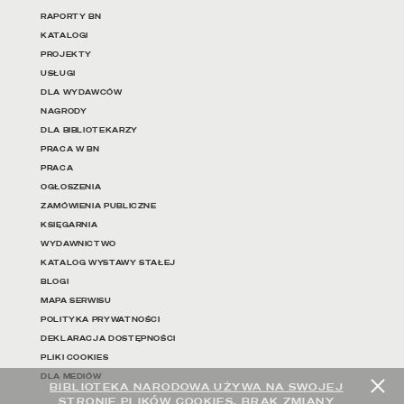
RAPORTY BN
KATALOGI
PROJEKTY
USŁUGI
DLA WYDAWCÓW
NAGRODY
DLA BIBLIOTEKARZY
PRACA W BN
PRACA
OGŁOSZENIA
ZAMÓWIENIA PUBLICZNE
KSIĘGARNIA
WYDAWNICTWO
KATALOG WYSTAWY STAŁEJ
BLOGI
MAPA SERWISU
POLITYKA PRYWATNOŚCI
DEKLARACJA DOSTĘPNOŚCI
PLIKI COOKIES
DLA MEDIÓW
BIBLIOTEKA NARODOWA UŻYWA NA SWOJEJ
STRONIE PLIKÓW COOKIES. BRAK ZMIANY