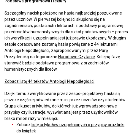
Podstawa programowa i lektury
Szczególny nacisk położono na hasła najbardziej poszukiwane
przez uczniów. W pierwszej kolejności skupiono się na
zagadnieniach, postaciach i lekturach z podstawy programowej
przedmiotów humanistycznych dla szkół podstawowych – proces
ich weryfikacji i uzupełniania jest już prawie ukończony. W drugim
etapie opracowane zostaną hasła powiązane z 44 lekturami
Antologii Niepodległości, zaproponowanymi przez Parę
Prezydencką na tegoroczne
Narodowe Czytanie
. Kolejną fazę
stanowić będzie podstawa programowa z przedmiotów
humanistycznych dla liceów.
Zobacz listę 44 tekstów Antologii Niepodległości
Dzięki temu zweryfikowane przez zespół projektowy hasła są
jeszcze częściej odwiedzane m.in. przez uczniów czy studentów.
Grupa kilkuset artykułów, do których już wprowadzono nowe
przypisy czy ilustracje, wyświetlana jest przez użytkowników
blisko milion razy w miesiącu.
Zobacz
listę artykułów uzupełnionych o przypisy oraz linki
do książek