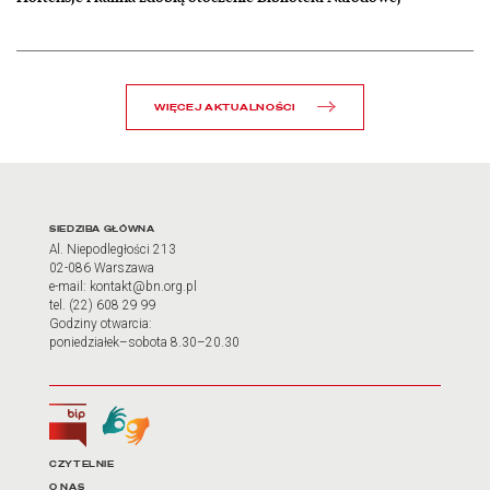
WIĘCEJ AKTUALNOŚCI
Adres oraz godziny otwarci
SIEDZIBA GŁÓWNA
Al. Niepodległości 213
02-086 Warszawa
e-mail: kontakt@bn.org.pl
tel. (22) 608 29 99
Godziny otwarcia:
poniedziałek–sobota 8.30–20.30
Biuletyn Informacji Publicznej
Tłumacz języka migowego
Linki do najważniejszych dz
CZYTELNIE
O NAS