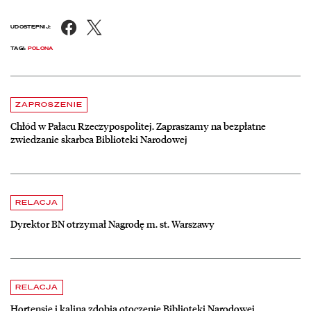
Facebook
X
UDOSTĘPNIJ:
TAGI:
POLONA
Aktualności
czytaj więcej o Chłód w Pałacu Rzeczypospolitej. Zapraszamy na be
ZAPROSZENIE
Chłód w Pałacu Rzeczypospolitej. Zapraszamy na bezpłatne
zwiedzanie skarbca Biblioteki Narodowej
czytaj więcej o Dyrektor BN otrzymał Nagrodę m. st. Warszawy
RELACJA
Dyrektor BN otrzymał Nagrodę m. st. Warszawy
czytaj więcej o Hortensje i kalina zdobią otoczenie Biblioteki Narodow
RELACJA
Hortensje i kalina zdobią otoczenie Biblioteki Narodowej