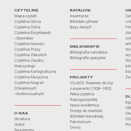
arcia
Linki do najważniejszych dz
CZYTELNIE
KATALOGI
US
Mapa czytelń
Inwentarze
Cen
Czytelnia Górna
Biblioteki cyfrowe
Usł
Czytelnia Dolna
Bazy danych
Fil
Czytelnia Encyklopedii
zb
i Słowników
Usł
Czytelnia Nowości
och
BIBLIOGRAFIE
Czytelnia Prasy
Wy
Bibliografia narodowa
Czytelnia Załuskich
wy
Bibliografie specjalne
Czytelnia Zasobu
Wy
Wieczystego
bib
Czytelnia Kartograficzna
Ed
Czytelnia Muzyczna
PROJEKTY
Zw
Czytelnia Nagrań
VOJAĜO. Rowerem do Azji
Dźwiękowych
z esperanto (1928–1932)
i Audiowizualnych
Pełna czytelnia
D
Rzeczypospolitej
Eg
Nowa Academica
IS
Dostęp do skarbów
O NAS
IS
Biblioteki Narodowej
Struktura
IS
Patrimonium
Statut
Pr
Omnis
Regulaminy