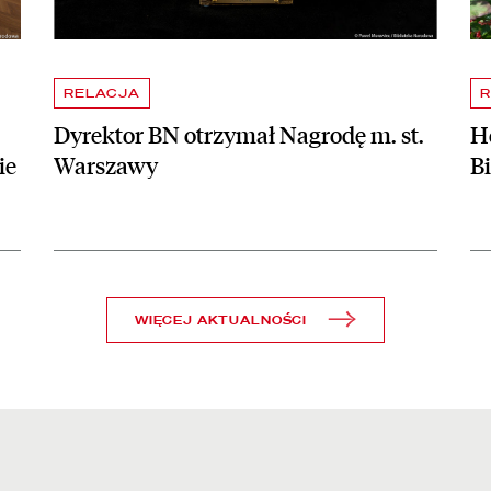
RELACJA
R
Dyrektor BN otrzymał Nagrodę m. st.
Ho
ie
Warszawy
B
WIĘCEJ AKTUALNOŚCI