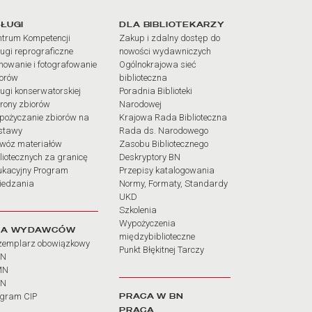
iałów
ŁUGI
DLA BIBLIOTEKARZY
trum Kompetencji
Zakup i zdalny dostęp do
ugi reprograficzne
nowości wydawniczych
mowanie i fotografowanie
Ogólnokrajowa sieć
iorów
biblioteczna
ugi konserwatorskiej
Poradnia Biblioteki
rony zbiorów
Narodowej
pożyczanie zbiorów na
Krajowa Rada Biblioteczna
stawy
Rada ds. Narodowego
wóz materiałów
Zasobu Bibliotecznego
liotecznych za granicę
Deskryptory BN
ukacyjny Program
Przepisy katalogowania
iedzania
Normy, Formaty, Standardy
UKD
Szkolenia
Wypożyczenia
LA WYDAWCÓW
międzybiblioteczne
zemplarz obowiązkowy
Punkt Błękitnej Tarczy
BN
MN
SN
PRACA W BN
ogram CIP
PRACA