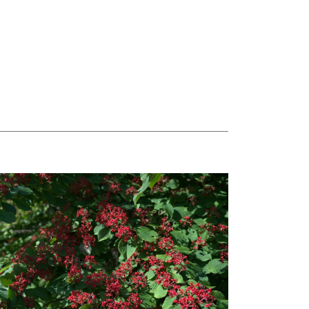
taj więcej o Hortensje i kalina zdobią otoczenie Biblioteki Narodowej