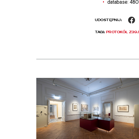
database: 4
F
UDOSTĘPNIJ:
TAGI:
PROTOKÓŁ Z39.
Aktualności
czytaj więcej o Chłód w Pałacu Rzeczypospolitej. Z