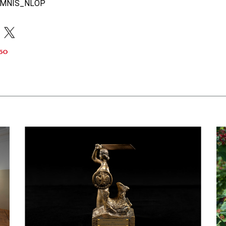
8OMNIS_NLOP
acebook
X
50
apraszamy na bezpłatne zwiedzanie skarbca Biblioteki Narodowej
czytaj więcej o Dyrektor BN otrzymał Nagrodę m. st. Warszawy
czy