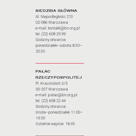
Adres oraz godziny otw
SIEDZIBA GŁÓWNA
Al. Niepodległości 213
02-086 Warszawa
e-mail: kontakt@bn.org.pl
tel. (22) 608 29 99
Godziny otwarcia:
poniedziałek–sobota 8.30–
20.30
PAŁAC
RZECZYPOSPOLITEJ
Pl. Krasińskich 3/5
00-207 Warszawa
e-mail: palac@bn.org.pl
tel. (22) 608 22 44
Godziny otwarcia:
środa–poniedziałek 11.00–
19.00
Ostatnie wejście: 18:45