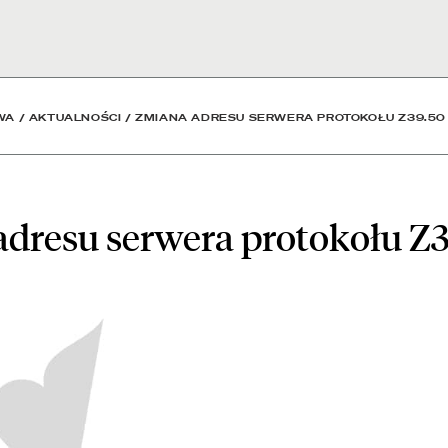
rotokołu Z39.50 - Aktual
WA
/
AKTUALNOŚCI
/
ZMIANA ADRESU SERWERA PROTOKOŁU Z39.50
dresu serwera protokołu Z