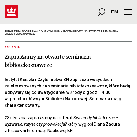
Zapraszamy na otwarte s
Start
szukana fraza
Szukaj
EN
Men
BIBLIOTEKA NARODOWA
/
AKTUALNOŚCI
/
ZAPRASZAMY NA OTWARTE SEMINARIA
BIBLIOTEKOZNAWCZE
22.1.2019
Zapraszamy na otwarte seminaria
bibliotekoznawcze
Instytut Książki i Czytelnictwa BN zaprasza wszystkich
zainteresowanych na seminaria bibliotekoznawcze, które będą
odbywały się co dwa tygodnie, w środy o godz. 14.00,
w gmachu głównym Biblioteki Narodowej. Seminaria mają
charakter otwarty.
23 stycznia zapraszamy na referat
Kwerendy biblioteczne –
wyzwanie, rutyna czy prowokacja?
który wygłosi Diana Zadura
z Pracowni Informacji Naukowej BN.