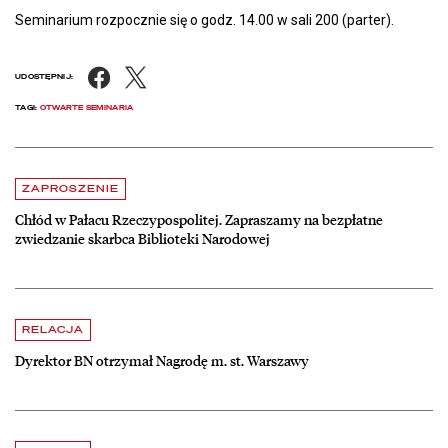
Seminarium rozpocznie się o godz. 14.00 w sali 200 (parter).
Facebook
X
UDOSTĘPNIJ:
TAGI:
OTWARTE SEMINARIA
Aktualności
czytaj więcej o Chłód w Pałacu Rzeczypospolitej. Zapraszamy na be
ZAPROSZENIE
Chłód w Pałacu Rzeczypospolitej. Zapraszamy na bezpłatne
zwiedzanie skarbca Biblioteki Narodowej
czytaj więcej o Dyrektor BN otrzymał Nagrodę m. st. Warszawy
RELACJA
Dyrektor BN otrzymał Nagrodę m. st. Warszawy