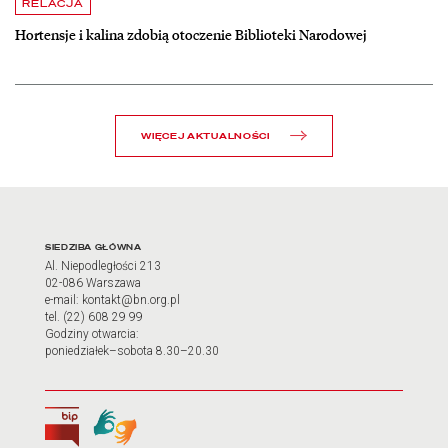
czytaj więcej o Hortensje i kalina zdobią otoczenie Biblioteki Narodow
RELACJA
Hortensje i kalina zdobią otoczenie Biblioteki Narodowej
WIĘCEJ AKTUALNOŚCI
Adres oraz godziny otwarci
SIEDZIBA GŁÓWNA
Al. Niepodległości 213
02-086 Warszawa
e-mail: kontakt@bn.org.pl
tel. (22) 608 29 99
Godziny otwarcia:
poniedziałek–sobota 8.30–20.30
Biuletyn Informacji Publicznej
Tłumacz języka migowego