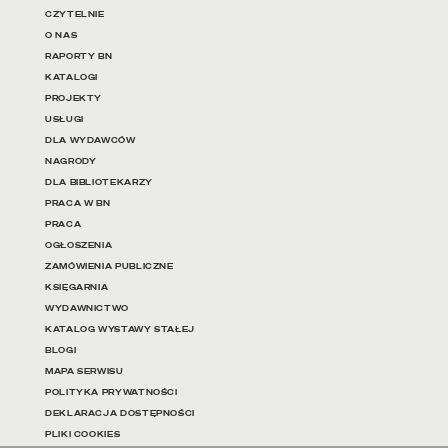
Linki do najważniejszych dz
CZYTELNIE
O NAS
RAPORTY BN
KATALOGI
PROJEKTY
USŁUGI
DLA WYDAWCÓW
NAGRODY
DLA BIBLIOTEKARZY
PRACA W BN
PRACA
OGŁOSZENIA
ZAMÓWIENIA PUBLICZNE
KSIĘGARNIA
WYDAWNICTWO
KATALOG WYSTAWY STAŁEJ
BLOGI
MAPA SERWISU
POLITYKA PRYWATNOŚCI
DEKLARACJA DOSTĘPNOŚCI
PLIKI COOKIES