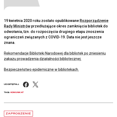
19 kwietnia 2020 roku zostało opublikowane
Rozporządzenie
Rady Ministrów
przedłużające okres zamknięcia bibliotek do
odwołania, tzn. do rozpoczęcia drugiego etapu znoszenia
ograniczeń związanych z COVID-19. Data nie jest jeszcze
znana.
Rekomendacje Biblioteki Narodowej dla bibliotek po zniesieniu
zakazu prowadzenia działalności bibliotecznej.
Bezpieczeństwo epidemiczne w bibliotekach.
Facebook
X
UDOSTĘPNIJ:
TAGI:
KOMUNIKAT
Aktualności
czytaj więcej o Chłód w Pałacu Rzeczypospolitej. Zapraszamy na be
ZAPROSZENIE