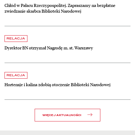
Chłód w Pałacu Rzeczypospolitej. Zapraszamy na bezpłatne
zwiedzanie skarbca Biblioteki Narodowej
czytaj więcej o Dyrektor BN otrzymał Nagrodę m. st. Warszawy
RELACJA
Dyrektor BN otrzymał Nagrodę m. st. Warszawy
czytaj więcej o Hortensje i kalina zdobią otoczenie Biblioteki Narodow
RELACJA
Hortensje i kalina zdobią otoczenie Biblioteki Narodowej
WIĘCEJ AKTUALNOŚCI