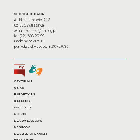
Adres oraz godziny otwarci
SIEDZIBA GŁÓWNA
Al. Niepodległości 213
02-086 Warszawa
e-mail: kontakt@bn.org.pl
tel. (22) 608 29 99
Godziny otwarcia:
poniedziałek–sobota 8.30–20.30
Biuletyn Informacji Publicznej
Tłumacz języka migowego
Linki do najważniejszych dz
CZYTELNIE
O NAS
RAPORTY BN
KATALOGI
PROJEKTY
USŁUGI
DLA WYDAWCÓW
NAGRODY
DLA BIBLIOTEKARZY