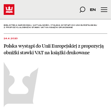
Polska wystąpi do Unii E
Start
szukana fraza
Szukaj
EN
Men
BIBLIOTEKA NARODOWA
/
AKTUALNOŚCI
/
POLSKA WYSTĄPI DO UNII EUROPEJSKIEJ
Z PROPOZYCJĄ OBNIŻKI STAWKI VAT NA KSIĄŻKI DRUKOWANE
24.4.2020
Polska wystąpi do Unii Europejskiej z propozycją
obniżki stawki VAT na książki drukowane