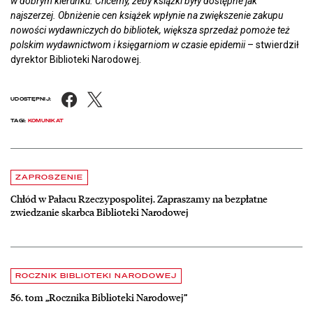
w dobrym kierunku. Chcemy, żeby książki były dostępne jak
najszerzej. Obniżenie cen książek wpłynie na zwiększenie zakupu
nowości wydawniczych do bibliotek, większa sprzedaż pomoże też
polskim wydawnictwom i księgarniom w czasie epidemii
– stwierdził
dyrektor Biblioteki Narodowej.
Facebook
X
UDOSTĘPNIJ:
TAGI:
KOMUNIKAT
Aktualności
czytaj więcej o Chłód w Pałacu Rzeczypospolitej. Zapraszamy na be
ZAPROSZENIE
Chłód w Pałacu Rzeczypospolitej. Zapraszamy na bezpłatne
zwiedzanie skarbca Biblioteki Narodowej
czytaj więcej o 56. tom „Rocznika Biblioteki Narodowej”
ROCZNIK BIBLIOTEKI NARODOWEJ
56. tom „Rocznika Biblioteki Narodowej”