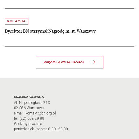
czytaj więcej o Dyrektor BN otrzymał Nagrodę m. st. Warszawy
RELACJA
Dyrektor BN otrzymał Nagrodę m. st. Warszawy
WIĘCEJ AKTUALNOŚCI
Adres oraz godziny otwarci
SIEDZIBA GŁÓWNA
Al. Niepodległości 213
02-086 Warszawa
e-mail: kontakt@bn.org.pl
tel. (22) 608 29 99
Godziny otwarcia:
poniedziałek–sobota 8.30–20.30