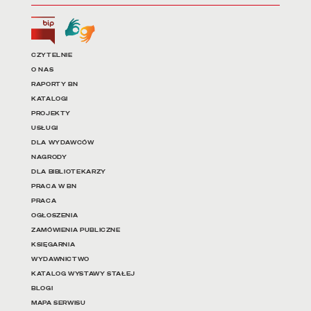
Biuletyn Informacji Publicznej
Tłumacz języka migowego
Linki do najważniejszych dz
CZYTELNIE
O NAS
RAPORTY BN
KATALOGI
PROJEKTY
USŁUGI
DLA WYDAWCÓW
NAGRODY
DLA BIBLIOTEKARZY
PRACA W BN
PRACA
OGŁOSZENIA
ZAMÓWIENIA PUBLICZNE
KSIĘGARNIA
WYDAWNICTWO
KATALOG WYSTAWY STAŁEJ
BLOGI
MAPA SERWISU