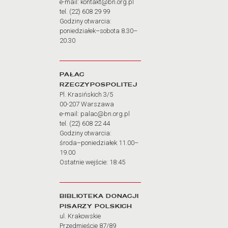
e-mail: kontakt@bn.org.pl
tel. (22) 608 29 99
Godziny otwarcia:
poniedziałek–sobota 8.30–
20.30
PAŁAC
RZECZYPOSPOLITEJ
Pl. Krasińskich 3/5
00-207 Warszawa
e-mail: palac@bn.org.pl
tel. (22) 608 22 44
Godziny otwarcia:
środa–poniedziałek 11.00–
19.00
Ostatnie wejście: 18:45
BIBLIOTEKA DONACJI
PISARZY POLSKICH
ul. Krakowskie
Przedmieście 87/89