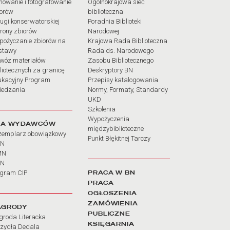
mowanie i fotografowanie
Ogólnokrajowa sieć
iorów
biblioteczna
ugi konserwatorskiej
Poradnia Biblioteki
rony zbiorów
Narodowej
pożyczanie zbiorów na
Krajowa Rada Biblioteczna
stawy
Rada ds. Narodowego
wóz materiałów
Zasobu Bibliotecznego
liotecznych za granicę
Deskryptory BN
ukacyjny Program
Przepisy katalogowania
iedzania
Normy, Formaty, Standardy
UKD
Szkolenia
Wypożyczenia
LA WYDAWCÓW
międzybiblioteczne
zemplarz obowiązkowy
Punkt Błękitnej Tarczy
BN
MN
SN
PRACA W BN
ogram CIP
PRACA
OGŁOSZENIA
ZAMÓWIENIA
AGRODY
PUBLICZNE
groda Literacka
KSIĘGARNIA
rzydła Dedala