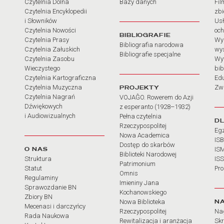
Czytelnia Dolna
Bazy danych
Fil
Czytelnia Encyklopedii
zb
i Słowników
Usł
Czytelnia Nowości
och
BIBLIOGRAFIE
Czytelnia Prasy
Wy
Bibliografia narodowa
Czytelnia Załuskich
wy
Bibliografie specjalne
Czytelnia Zasobu
Wy
Wieczystego
bib
Czytelnia Kartograficzna
Ed
Czytelnia Muzyczna
PROJEKTY
Zw
Czytelnia Nagrań
VOJAĜO. Rowerem do Azji
Dźwiękowych
z esperanto (1928–1932)
i Audiowizualnych
Pełna czytelnia
D
Rzeczypospolitej
Eg
Nowa Academica
IS
Dostęp do skarbów
O NAS
IS
Biblioteki Narodowej
Struktura
IS
Patrimonium
Statut
Pr
Omnis
Regulaminy
Imieniny Jana
Sprawozdanie BN
Kochanowskiego
Zbiory BN
N
Nowa Biblioteka
Mecenasi i darczyńcy
Rzeczypospolitej
Na
Rada Naukowa
Rewitalizacja i aranżacja
Sk