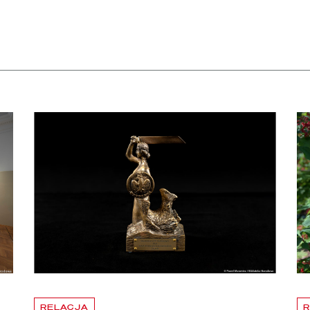
apraszamy na bezpłatne zwiedzanie skarbca Biblioteki Narodowej
czytaj więcej o Dyrektor BN otrzymał Nagrodę m. st. Warszawy
czy
RELACJA
R