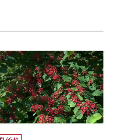
taj więcej o Hortensje i kalina zdobią otoczenie Biblioteki Narodowej
ELACJA