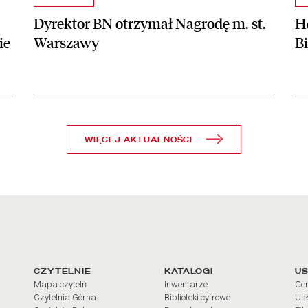
Dyrektor BN otrzymał Nagrodę m. st.
Ho
ie
Warszawy
B
WIĘCEJ AKTUALNOŚCI
arcia
Linki do najważniejszych dz
CZYTELNIE
KATALOGI
US
Mapa czytelń
Inwentarze
Cen
Czytelnia Górna
Biblioteki cyfrowe
Usł