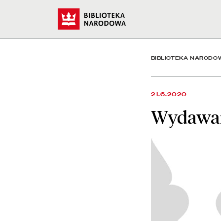
Wydawanie nowych kart c
Start
BIBLIOTEKA NARODO
21.6.2020
Wydawan