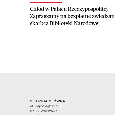
Chłód w Pałacu Rzeczypospolitej.
Zapraszamy na bezpłatne zwiedzan
skarbca Biblioteki Narodowej
Adres oraz godziny otw
SIEDZIBA GŁÓWNA
Al. Niepodległości 213
02-086 Warszawa