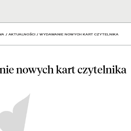
zytelnika - Aktualności 
WA
/
AKTUALNOŚCI
/
WYDAWANIE NOWYCH KART CZYTELNIKA
ie nowych kart czytelnika