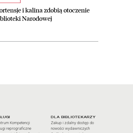
rtensje i kalina zdobią otoczenie
iblioteki Narodowej
iałów
ŁUGI
DLA BIBLIOTEKARZY
trum Kompetencji
Zakup i zdalny dostęp do
ugi reprograficzne
nowości wydawniczych