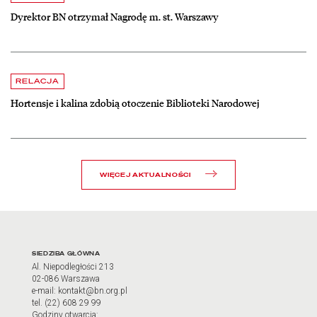
Dyrektor BN otrzymał Nagrodę m. st. Warszawy
czytaj więcej o Hortensje i kalina zdobią otoczenie Biblioteki Narodow
RELACJA
Hortensje i kalina zdobią otoczenie Biblioteki Narodowej
WIĘCEJ AKTUALNOŚCI
Adres oraz godziny otwarci
SIEDZIBA GŁÓWNA
Al. Niepodległości 213
02-086 Warszawa
e-mail: kontakt@bn.org.pl
tel. (22) 608 29 99
Godziny otwarcia: