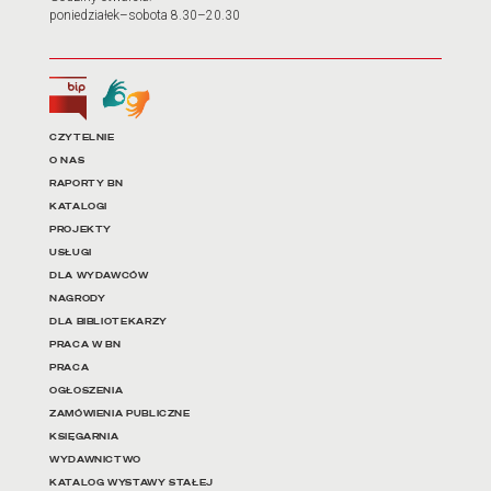
poniedziałek–sobota 8.30–20.30
Biuletyn Informacji Publicznej
Tłumacz języka migowego
Linki do najważniejszych dz
CZYTELNIE
O NAS
RAPORTY BN
KATALOGI
PROJEKTY
USŁUGI
DLA WYDAWCÓW
NAGRODY
DLA BIBLIOTEKARZY
PRACA W BN
PRACA
OGŁOSZENIA
ZAMÓWIENIA PUBLICZNE
KSIĘGARNIA
WYDAWNICTWO
KATALOG WYSTAWY STAŁEJ