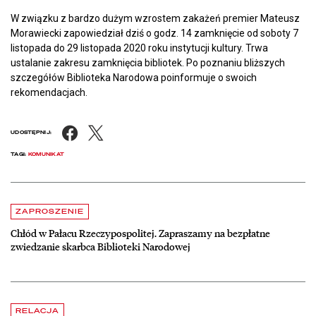
W związku z bardzo dużym wzrostem zakażeń premier Mateusz
Morawiecki zapowiedział dziś o godz. 14 zamknięcie od soboty 7
listopada do 29 listopada 2020 roku instytucji kultury. Trwa
ustalanie zakresu zamknięcia bibliotek. Po poznaniu bliższych
szczegółów Biblioteka Narodowa poinformuje o swoich
rekomendacjach.
Facebook
X
UDOSTĘPNIJ:
TAGI:
KOMUNIKAT
Aktualności
czytaj więcej o Chłód w Pałacu Rzeczypospolitej. Zapraszamy na be
ZAPROSZENIE
Chłód w Pałacu Rzeczypospolitej. Zapraszamy na bezpłatne
zwiedzanie skarbca Biblioteki Narodowej
czytaj więcej o Dyrektor BN otrzymał Nagrodę m. st. Warszawy
RELACJA