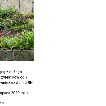
jącą z dużego
czytelników od 7
ównież czytelnie BN.
topada 2020 roku.
ie.