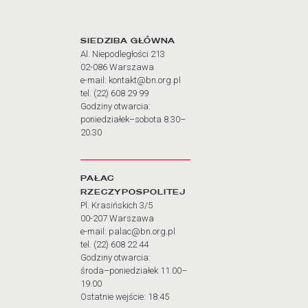
Adres oraz godziny otw
SIEDZIBA GŁÓWNA
Al. Niepodległości 213
02-086 Warszawa
e-mail: kontakt@bn.org.pl
tel. (22) 608 29 99
Godziny otwarcia:
poniedziałek–sobota 8.30–
20.30
PAŁAC
RZECZYPOSPOLITEJ
Pl. Krasińskich 3/5
00-207 Warszawa
e-mail: palac@bn.org.pl
tel. (22) 608 22 44
Godziny otwarcia:
środa–poniedziałek 11.00–
19.00
Ostatnie wejście: 18:45