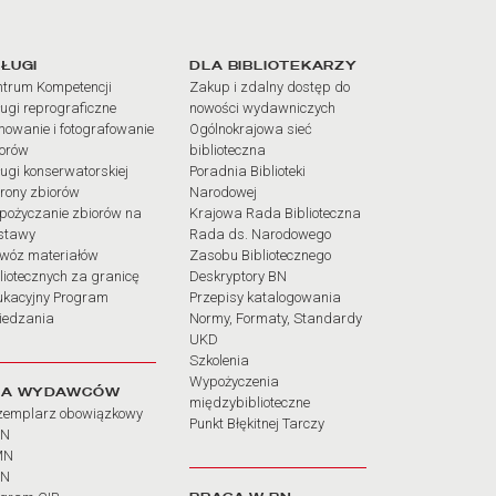
iałów
ŁUGI
DLA BIBLIOTEKARZY
trum Kompetencji
Zakup i zdalny dostęp do
ugi reprograficzne
nowości wydawniczych
mowanie i fotografowanie
Ogólnokrajowa sieć
iorów
biblioteczna
ugi konserwatorskiej
Poradnia Biblioteki
rony zbiorów
Narodowej
pożyczanie zbiorów na
Krajowa Rada Biblioteczna
stawy
Rada ds. Narodowego
wóz materiałów
Zasobu Bibliotecznego
liotecznych za granicę
Deskryptory BN
ukacyjny Program
Przepisy katalogowania
iedzania
Normy, Formaty, Standardy
UKD
Szkolenia
Wypożyczenia
LA WYDAWCÓW
międzybiblioteczne
zemplarz obowiązkowy
Punkt Błękitnej Tarczy
BN
MN
SN