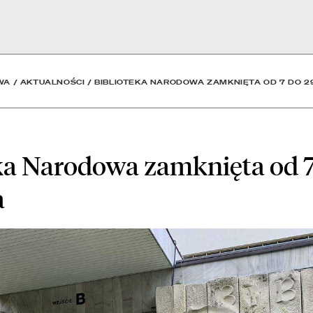
nięta od 7 do 29 listopa
WA
/
AKTUALNOŚCI
/
BIBLIOTEKA NARODOWA ZAMKNIĘTA OD 7 DO 2
ka Narodowa zamknięta od 7
a