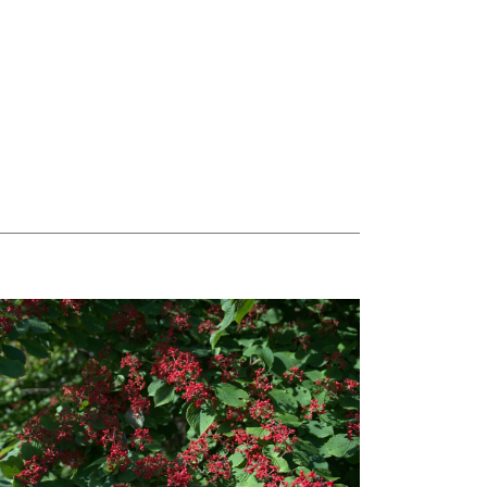
taj więcej o Hortensje i kalina zdobią otoczenie Biblioteki Narodowej