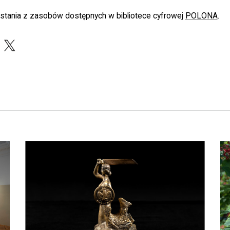
stania z zasobów dostępnych w bibliotece cyfrowej
POLONA
.
acebook
X
apraszamy na bezpłatne zwiedzanie skarbca Biblioteki Narodowej
czytaj więcej o Dyrektor BN otrzymał Nagrodę m. st. Warszawy
czy