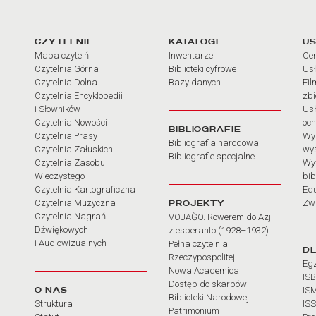
arcia
Linki do najważniejszych dz
CZYTELNIE
KATALOGI
US
Mapa czytelń
Inwentarze
Cen
Czytelnia Górna
Biblioteki cyfrowe
Usł
Czytelnia Dolna
Bazy danych
Fil
Czytelnia Encyklopedii
zb
i Słowników
Usł
Czytelnia Nowości
och
BIBLIOGRAFIE
Czytelnia Prasy
Wy
Bibliografia narodowa
Czytelnia Załuskich
wy
Bibliografie specjalne
Czytelnia Zasobu
Wy
Wieczystego
bib
Czytelnia Kartograficzna
Ed
Czytelnia Muzyczna
PROJEKTY
Zw
Czytelnia Nagrań
VOJAĜO. Rowerem do Azji
Dźwiękowych
z esperanto (1928–1932)
i Audiowizualnych
Pełna czytelnia
D
Rzeczypospolitej
Eg
Nowa Academica
IS
Dostęp do skarbów
O NAS
IS
Biblioteki Narodowej
Struktura
IS
Patrimonium