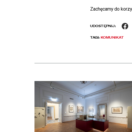
Zachęcamy do korzy
F
UDOSTĘPNIJ:
TAGI:
KOMUNIKAT
Aktualności
czytaj więcej o Chłód w Pałacu Rzeczypospolitej. Z