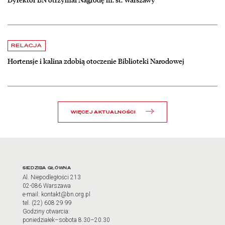
czytaj więcej o Hortensje i kalina zdobią otoczenie Biblioteki Narodow
RELACJA
Hortensje i kalina zdobią otoczenie Biblioteki Narodowej
WIĘCEJ AKTUALNOŚCI
Adres oraz godziny otwarci
SIEDZIBA GŁÓWNA
Al. Niepodległości 213
02-086 Warszawa
e-mail: kontakt@bn.org.pl
tel. (22) 608 29 99
Godziny otwarcia:
poniedziałek–sobota 8.30–20.30