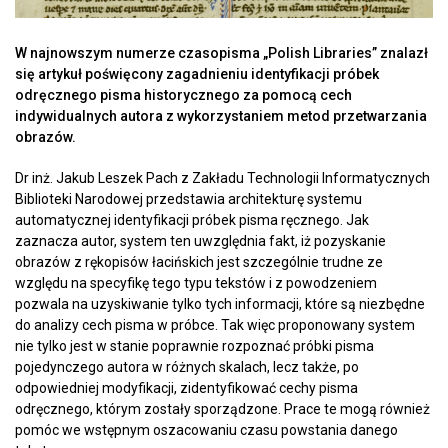
W najnowszym numerze czasopisma „Polish Libraries” znalazł
się artykuł poświęcony zagadnieniu identyfikacji próbek
odręcznego pisma historycznego za pomocą cech
indywidualnych autora z wykorzystaniem metod przetwarzania
obrazów.
Dr inż. Jakub Leszek Pach z Zakładu Technologii Informatycznych
Biblioteki Narodowej przedstawia architekturę systemu
automatycznej identyfikacji próbek pisma ręcznego. Jak
zaznacza autor, system ten uwzględnia fakt, iż pozyskanie
obrazów z rękopisów łacińskich jest szczególnie trudne ze
względu na specyfikę tego typu tekstów i z powodzeniem
pozwala na uzyskiwanie tylko tych informacji, które są niezbędne
do analizy cech pisma w próbce. Tak więc proponowany system
nie tylko jest w stanie poprawnie rozpoznać próbki pisma
pojedynczego autora w różnych skalach, lecz także, po
odpowiedniej modyfikacji, zidentyfikować cechy pisma
odręcznego, którym zostały sporządzone. Prace te mogą również
pomóc we wstępnym oszacowaniu czasu powstania danego