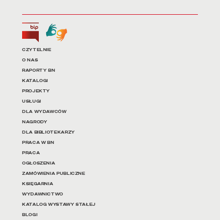
Biuletyn Informacji Publicznej
Tłumacz języka migowego
Linki do najważniejszych dz
CZYTELNIE
O NAS
RAPORTY BN
KATALOGI
PROJEKTY
USŁUGI
DLA WYDAWCÓW
NAGRODY
DLA BIBLIOTEKARZY
PRACA W BN
PRACA
OGŁOSZENIA
ZAMÓWIENIA PUBLICZNE
KSIĘGARNIA
WYDAWNICTWO
KATALOG WYSTAWY STAŁEJ
BLOGI