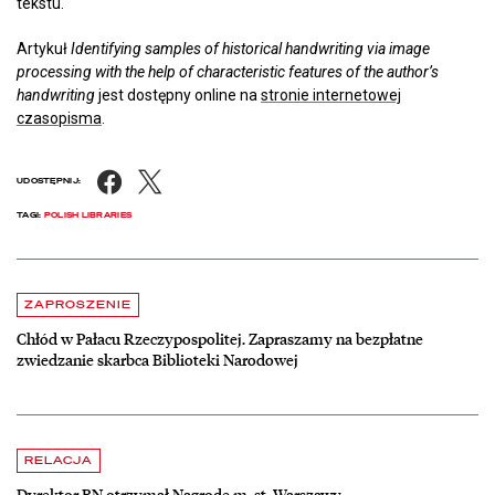
tekstu.
Artykuł
Identifying samples of historical handwriting via image
processing with the help of characteristic features of the author’s
handwriting
jest dostępny online na
stronie internetowej
czasopisma
.
Facebook
X
UDOSTĘPNIJ:
TAGI:
POLISH LIBRARIES
Aktualności
czytaj więcej o Chłód w Pałacu Rzeczypospolitej. Zapraszamy na be
ZAPROSZENIE
Chłód w Pałacu Rzeczypospolitej. Zapraszamy na bezpłatne
zwiedzanie skarbca Biblioteki Narodowej
czytaj więcej o Dyrektor BN otrzymał Nagrodę m. st. Warszawy
RELACJA
Dyrektor BN otrzymał Nagrodę m. st. Warszawy