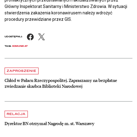
Główny Inspektorat Sanitarny i Ministerstwo Zdrowia. W sytuacji
stwierdzenia zakażenia koronawirusem należy wdrożyć
procedury przewidziane przez GIS.
Facebook
X
UDOSTĘPNIJ:
TAGI:
KOMUNIKAT
Aktualności
czytaj więcej o Chłód w Pałacu Rzeczypospolitej. Zapraszamy na be
ZAPROSZENIE
Chłód w Pałacu Rzeczypospolitej. Zapraszamy na bezpłatne
zwiedzanie skarbca Biblioteki Narodowej
czytaj więcej o Dyrektor BN otrzymał Nagrodę m. st. Warszawy
RELACJA
Dyrektor BN otrzymał Nagrodę m. st. Warszawy