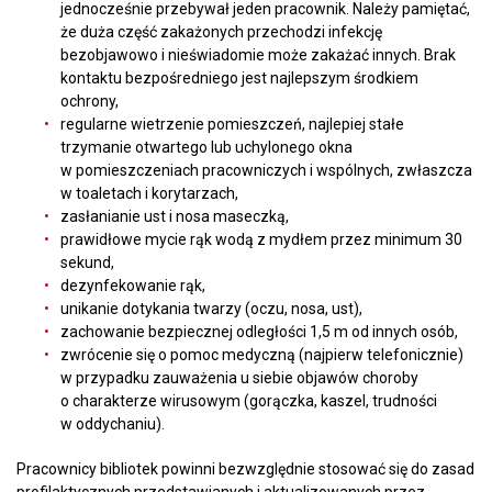
jednocześnie przebywał jeden pracownik. Należy pamiętać,
że duża część zakażonych przechodzi infekcję
bezobjawowo i nieświadomie może zakażać innych. Brak
kontaktu bezpośredniego jest najlepszym środkiem
ochrony,
regularne wietrzenie pomieszczeń, najlepiej stałe
trzymanie otwartego lub uchylonego okna
w pomieszczeniach pracowniczych i wspólnych, zwłaszcza
w toaletach i korytarzach,
zasłanianie ust i nosa maseczką,
prawidłowe mycie rąk wodą z mydłem przez minimum 30
sekund,
dezynfekowanie rąk,
unikanie dotykania twarzy (oczu, nosa, ust),
zachowanie bezpiecznej odległości 1,5 m od innych osób,
zwrócenie się o pomoc medyczną (najpierw telefonicznie)
w przypadku zauważenia u siebie objawów choroby
o charakterze wirusowym (gorączka, kaszel, trudności
w oddychaniu).
Pracownicy bibliotek powinni bezwzględnie stosować się do zasad
profilaktycznych przedstawianych i aktualizowanych przez