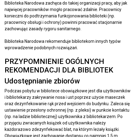
Biblioteka Narodowa zachęca do takiej organizacji pracy, aby jak
najwięcej pracowników mogło pracować zdalnie. Pracownicy
konieczni do podtrzymania funkcjonowania biblioteki (np.
pracownicy obsługi i ochrony) powinni pracować stacjonarnie
zachowując zasady rygoru sanitarnego.
Biblioteka Narodowa rekomenduje bibliotekom innych typów
wprowadzenie podobnych rozwiązań.
PRZYPOMNIENIE OGÓLNYCH
REKOMENDACJI DLA BIBLIOTEK
Udostępnianie zbiorów
Podczas pobytu w bibliotece obowiązkowe jest dla użytkowników
i bibliotekarzy zakrywanie nosa i ust poprzez użycie maseczek
oraz dezynfekowanie rąk przed wejściem do budynku. Zaleca się
ustawienie przesłony ochronnej (np. z pleksi) w punkcie kontaktu
(np. na ladzie bibliotecznej) użytkownika z bibliotekarzem. Po
przyjęciu zwracanych książek od użytkownika należy
każdorazowo zdezynfekować blat, na którym leżały książki.
Obowiązkowe jest zachowanie dystansu co najmniej 1,5 m