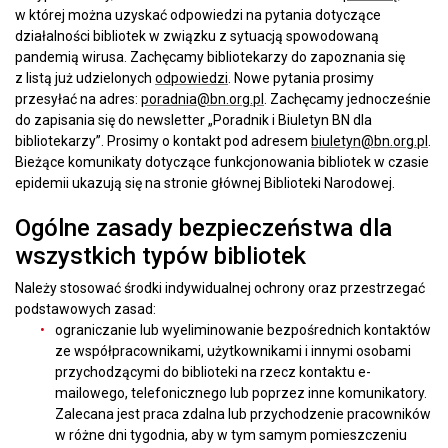
w której można uzyskać odpowiedzi na pytania dotyczące
działalności bibliotek w związku z sytuacją spowodowaną
pandemią wirusa. Zachęcamy bibliotekarzy do zapoznania się
z listą już udzielonych
odpowiedzi
. Nowe pytania prosimy
przesyłać na adres:
poradnia@bn.org.pl
. Zachęcamy jednocześnie
do zapisania się do newsletter „Poradnik i Biuletyn BN dla
bibliotekarzy”. Prosimy o kontakt pod adresem
biuletyn@bn.org.pl
.
Bieżące komunikaty dotyczące funkcjonowania bibliotek w czasie
epidemii ukazują się na stronie głównej Biblioteki Narodowej.
Ogólne zasady bezpieczeństwa dla
wszystkich typów bibliotek
Należy stosować środki indywidualnej ochrony oraz przestrzegać
podstawowych zasad:
ograniczanie lub wyeliminowanie bezpośrednich kontaktów
ze współpracownikami, użytkownikami i innymi osobami
przychodzącymi do biblioteki na rzecz kontaktu e-
mailowego, telefonicznego lub poprzez inne komunikatory.
Zalecana jest praca zdalna lub przychodzenie pracowników
w różne dni tygodnia, aby w tym samym pomieszczeniu