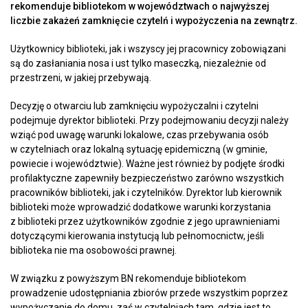
rekomenduje bibliotekom w województwach o najwyższej
liczbie zakażeń zamknięcie czytelń i wypożyczenia na zewnątrz.
Użytkownicy biblioteki, jak i wszyscy jej pracownicy zobowiązani
są do zasłaniania nosa i ust tylko maseczką, niezależnie od
przestrzeni, w jakiej przebywają.
Decyzję o otwarciu lub zamknięciu wypożyczalni i czytelni
podejmuje dyrektor biblioteki. Przy podejmowaniu decyzji należy
wziąć pod uwagę warunki lokalowe, czas przebywania osób
w czytelniach oraz lokalną sytuację epidemiczną (w gminie,
powiecie i województwie). Ważne jest również by podjęte środki
profilaktyczne zapewniły bezpieczeństwo zarówno wszystkich
pracowników biblioteki, jak i czytelników. Dyrektor lub kierownik
biblioteki może wprowadzić dodatkowe warunki korzystania
z biblioteki przez użytkowników zgodnie z jego uprawnieniami
dotyczącymi kierowania instytucją lub pełnomocnictw, jeśli
biblioteka nie ma osobowości prawnej.
W związku z powyższym BN rekomenduje bibliotekom
prowadzenie udostępniania zbiorów przede wszystkim poprzez
wypożyczanie do domu, zaś w czytelniach tam, gdzie jest to