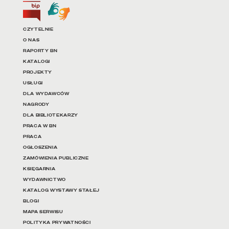
Biuletyn Informacji Publicznej
Tłumacz języka migowego
Linki do najważniejszych dz
CZYTELNIE
O NAS
RAPORTY BN
KATALOGI
PROJEKTY
USŁUGI
DLA WYDAWCÓW
NAGRODY
DLA BIBLIOTEKARZY
PRACA W BN
PRACA
OGŁOSZENIA
ZAMÓWIENIA PUBLICZNE
KSIĘGARNIA
WYDAWNICTWO
KATALOG WYSTAWY STAŁEJ
BLOGI
MAPA SERWISU
POLITYKA PRYWATNOŚCI