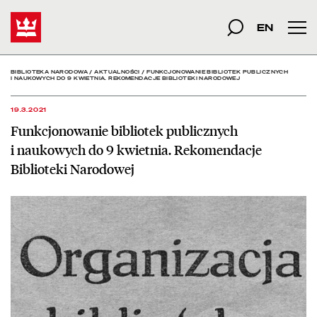
Funkcjonowanie bibliotek
Start
szukana fraza
Szukaj
EN
Men
BIBLIOTEKA NARODOWA
/
AKTUALNOŚCI
/
FUNKCJONOWANIE BIBLIOTEK PUBLICZNYCH
I NAUKOWYCH DO 9 KWIETNIA. REKOMENDACJE BIBLIOTEKI NARODOWEJ
19.3.2021
Funkcjonowanie bibliotek publicznych
i naukowych do 9 kwietnia. Rekomendacje
Biblioteki Narodowej