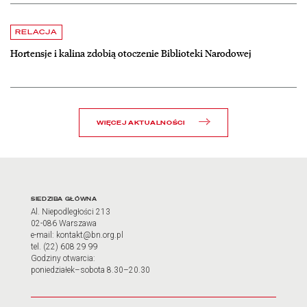
czytaj więcej o Hortensje i kalina zdobią otoczenie Biblioteki Narodow
RELACJA
Hortensje i kalina zdobią otoczenie Biblioteki Narodowej
WIĘCEJ AKTUALNOŚCI
Adres oraz godziny otwarci
SIEDZIBA GŁÓWNA
Al. Niepodległości 213
02-086 Warszawa
e-mail: kontakt@bn.org.pl
tel. (22) 608 29 99
Godziny otwarcia:
poniedziałek–sobota 8.30–20.30