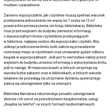
możliwe i uzasadnione.
Zarówno wypożyczalnie, jak i czytelnie muszą spełniać warunek
2
przebywania jednocześnie nie więcej niż 1 osoby na 15 m
powierzchni pomieszczenia, nie licząc bibliotekarzy. Biblioteka
musi przed wejściem do budynku zamieścić informację
o dopuszczalnym limicie czytelników przebywających
w bibliotece, najlepiej osobno dla wypożyczalni i czytelni. Aby
uniknąć przekroczenia limitu osób zaleca się prowadzenie
rezerwacji miejsc w czytelniach oraz umawianie godzin odbioru
książek w wypożyczalniach. Jeśli jest to niemożliwe należy przed
wejściem do budynku umieścić informację o wykorzystaniu limitu,
jeśli to nastąpi. W miejscowościach, w których utrzymuje się
wysoka liczba zakażeń oraz w bibliotekach, w których warunki
lokalowe nie pozwalają na utrzymanie dystansu społecznego
zaleca się udostępnianie tylko na zewnątrz.
Biblioteka Narodowa rekomenduje ponadto udostępnianie
zbiorów i ich zwrot za pośrednictwem książkomatów, usługi
„Książka na telefon” i w innych formach bezkontaktowych.