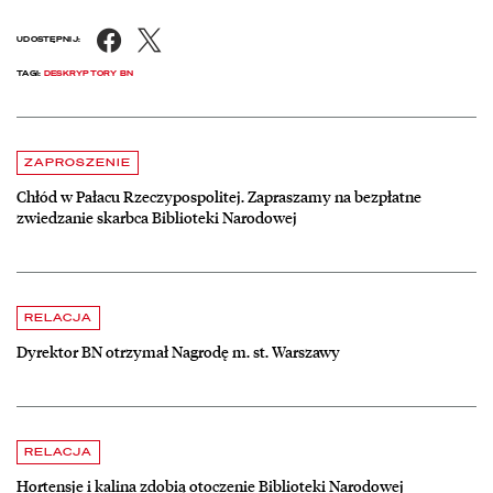
Facebook
X
UDOSTĘPNIJ:
TAGI:
DESKRYPTORY BN
Aktualności
czytaj więcej o Chłód w Pałacu Rzeczypospolitej. Zapraszamy na be
ZAPROSZENIE
Chłód w Pałacu Rzeczypospolitej. Zapraszamy na bezpłatne
zwiedzanie skarbca Biblioteki Narodowej
czytaj więcej o Dyrektor BN otrzymał Nagrodę m. st. Warszawy
RELACJA
Dyrektor BN otrzymał Nagrodę m. st. Warszawy
czytaj więcej o Hortensje i kalina zdobią otoczenie Biblioteki Narodow
RELACJA
Hortensje i kalina zdobią otoczenie Biblioteki Narodowej