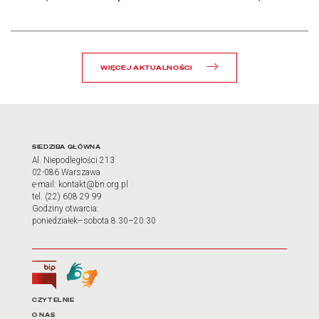
WIĘCEJ AKTUALNOŚCI
Adres oraz godziny otwarci
SIEDZIBA GŁÓWNA
Al. Niepodległości 213
02-086 Warszawa
e-mail: kontakt@bn.org.pl
tel. (22) 608 29 99
Godziny otwarcia:
poniedziałek–sobota 8.30–20.30
Biuletyn Informacji Publicznej
Tłumacz języka migowego
Linki do najważniejszych dz
CZYTELNIE
O NAS