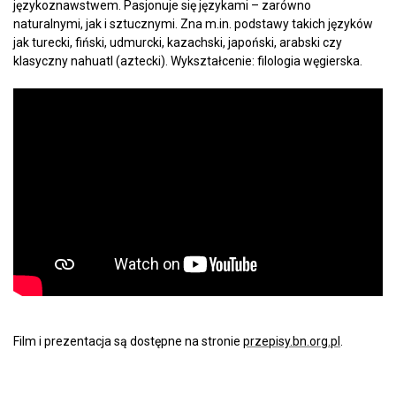
językoznawstwem. Pasjonuje się językami – zarówno
naturalnymi, jak i sztucznymi. Zna m.in. podstawy takich języków
jak turecki, fiński, udmurcki, kazachski, japoński, arabski czy
klasyczny nahuatl (aztecki). Wykształcenie: filologia węgierska.
Film i prezentacja są dostępne na stronie
przepisy.bn.org.pl
.