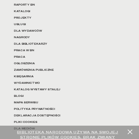
RAPORTY BN
KATALOGI
PROJEKTY
USŁUGI
DLA WYDAWCÓW
NAGRODY
DLA BIBLIOTEKARZY
PRACA W BN
PRACA
OGŁOSZENIA
ZAMÓWIENIA PUBLICZNE
KSIĘGARNIA
WYDAWNICTWO
KATALOG WYSTAWY STAŁEJ
BLOGI
MAPA SERWISU
POLITYKA PRYWATNOŚCI
DEKLARACJA DOSTĘPNOŚCI
PLIKI COOKIES
DLA MEDIÓW
BIBLIOTEKA NARODOWA UŻYWA NA SWOJEJ
STRONIE PLIKÓW COOKIES. BRAK ZMIANY