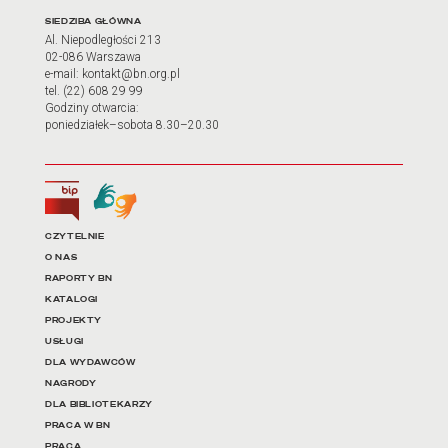
Adres oraz godziny otwarci
SIEDZIBA GŁÓWNA
Al. Niepodległości 213
02-086 Warszawa
e-mail: kontakt@bn.org.pl
tel. (22) 608 29 99
Godziny otwarcia:
poniedziałek–sobota 8.30–20.30
Biuletyn Informacji Publicznej
Tłumacz języka migowego
Linki do najważniejszych dz
CZYTELNIE
O NAS
RAPORTY BN
KATALOGI
PROJEKTY
USŁUGI
DLA WYDAWCÓW
NAGRODY
DLA BIBLIOTEKARZY
PRACA W BN
PRACA