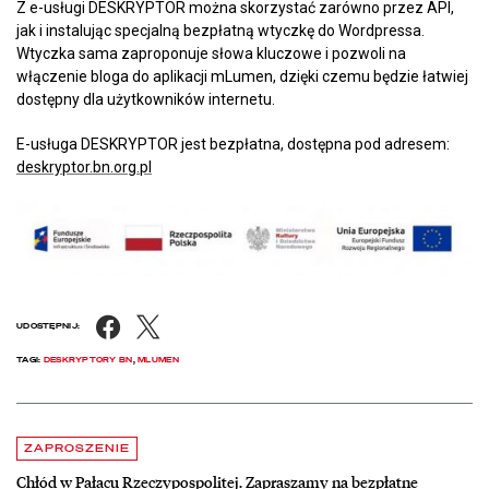
Z e-usługi DESKRYPTOR można skorzystać zarówno przez API,
jak i instalując specjalną bezpłatną wtyczkę do Wordpressa.
Wtyczka sama zaproponuje słowa kluczowe i pozwoli na
włączenie bloga do aplikacji mLumen, dzięki czemu będzie łatwiej
dostępny dla użytkowników internetu.
E-usługa DESKRYPTOR jest bezpłatna, dostępna pod adresem:
deskryptor.bn.org.pl
Facebook
X
UDOSTĘPNIJ:
TAGI:
DESKRYPTORY BN
,
MLUMEN
Aktualności
czytaj więcej o Chłód w Pałacu Rzeczypospolitej. Zapraszamy na be
ZAPROSZENIE
Chłód w Pałacu Rzeczypospolitej. Zapraszamy na bezpłatne