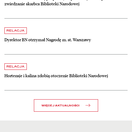
zwiedzanie skarbca Biblioteki Narodowej
czytaj więcej o Dyrektor BN otrzymał Nagrodę m. st. Warszawy
RELACJA
Dyrektor BN otrzymał Nagrodę m. st. Warszawy
czytaj więcej o Hortensje i kalina zdobią otoczenie Biblioteki Narodow
RELACJA
Hortensje i kalina zdobią otoczenie Biblioteki Narodowej
WIĘCEJ AKTUALNOŚCI