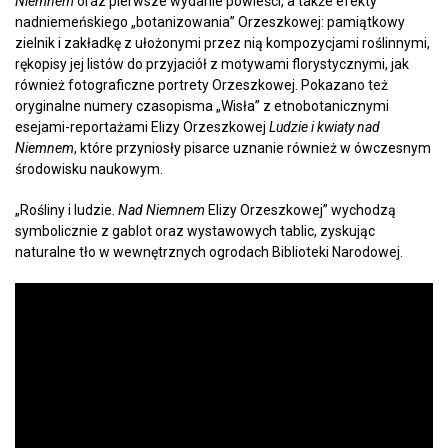
Niemnem
oraz pierwsze wydanie powieści, a także efekty
nadniemeńskiego „botanizowania” Orzeszkowej: pamiątkowy
zielnik i zakładkę z ułożonymi przez nią kompozycjami roślinnymi,
rękopisy jej listów do przyjaciół z motywami florystycznymi, jak
również fotograficzne portrety Orzeszkowej. Pokazano też
oryginalne numery czasopisma „Wisła” z etnobotanicznymi
esejami-reportażami Elizy Orzeszkowej
Ludzie i kwiaty nad
Niemnem
, które przyniosły pisarce uznanie również w ówczesnym
środowisku naukowym.
„Rośliny i ludzie.
Nad Niemnem
Elizy Orzeszkowej” wychodzą
symbolicznie z gablot oraz wystawowych tablic, zyskując
naturalne tło w wewnętrznych ogrodach Biblioteki Narodowej.