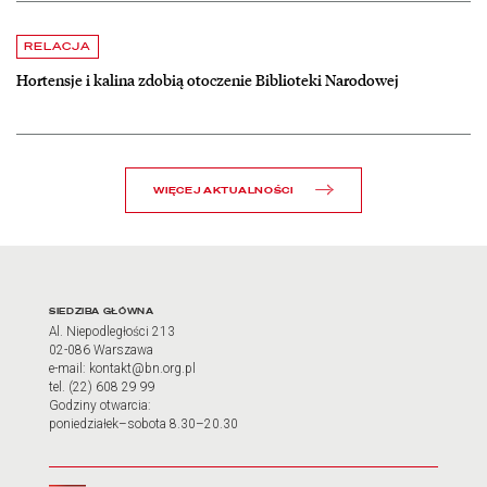
czytaj więcej o Hortensje i kalina zdobią otoczenie Biblioteki Narodow
RELACJA
Hortensje i kalina zdobią otoczenie Biblioteki Narodowej
WIĘCEJ AKTUALNOŚCI
Adres oraz godziny otwarci
SIEDZIBA GŁÓWNA
Al. Niepodległości 213
02-086 Warszawa
e-mail: kontakt@bn.org.pl
tel. (22) 608 29 99
Godziny otwarcia:
poniedziałek–sobota 8.30–20.30