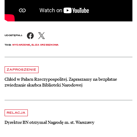
Facebook
X
UDOSTĘPNIJ:
TAGI:
WYDARZENIE
,
ELIZA ORZESZKOWA
Aktualności
czytaj więcej o Chłód w Pałacu Rzeczypospolitej. Zapraszamy na be
ZAPROSZENIE
Chłód w Pałacu Rzeczypospolitej. Zapraszamy na bezpłatne
zwiedzanie skarbca Biblioteki Narodowej
czytaj więcej o Dyrektor BN otrzymał Nagrodę m. st. Warszawy
RELACJA
Dyrektor BN otrzymał Nagrodę m. st. Warszawy