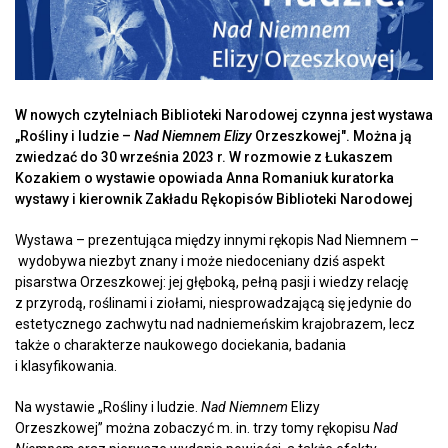
W nowych czytelniach Biblioteki Narodowej czynna jest wystawa
„Rośliny i ludzie –
Nad Niemnem Elizy
Orzeszkowej". Można ją
zwiedzać do 30 września 2023 r. W rozmowie z Łukaszem
Kozakiem o wystawie opowiada Anna Romaniuk kuratorka
wystawy i kierownik Zakładu Rękopisów Biblioteki Narodowej
Wystawa – prezentująca między innymi rękopis Nad Niemnem –
wydobywa niezbyt znany i może niedoceniany dziś aspekt
pisarstwa Orzeszkowej: jej głęboką, pełną pasji i wiedzy relację
z przyrodą, roślinami i ziołami, niesprowadzającą się jedynie do
estetycznego zachwytu nad nadniemeńskim krajobrazem, lecz
także o charakterze naukowego dociekania, badania
i klasyfikowania.
Na wystawie „Rośliny i ludzie.
Nad Niemnem
Elizy
Orzeszkowej” można zobaczyć m. in. trzy tomy rękopisu
Nad