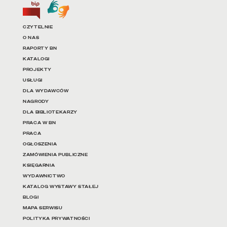
Biuletyn Informacji Publicznej
Tłumacz języka migowego
Linki do najważniejszych dz
CZYTELNIE
O NAS
RAPORTY BN
KATALOGI
PROJEKTY
USŁUGI
DLA WYDAWCÓW
NAGRODY
DLA BIBLIOTEKARZY
PRACA W BN
PRACA
OGŁOSZENIA
ZAMÓWIENIA PUBLICZNE
KSIĘGARNIA
WYDAWNICTWO
KATALOG WYSTAWY STAŁEJ
BLOGI
MAPA SERWISU
POLITYKA PRYWATNOŚCI