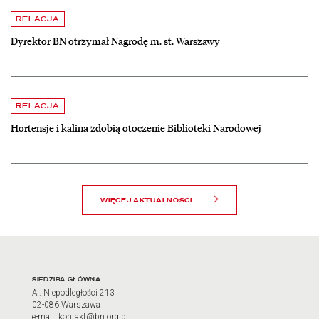
czytaj więcej o Dyrektor BN otrzymał Nagrodę m. st. Warszawy
RELACJA
Dyrektor BN otrzymał Nagrodę m. st. Warszawy
czytaj więcej o Hortensje i kalina zdobią otoczenie Biblioteki Narodow
RELACJA
Hortensje i kalina zdobią otoczenie Biblioteki Narodowej
WIĘCEJ AKTUALNOŚCI
Adres oraz godziny otwarci
SIEDZIBA GŁÓWNA
Al. Niepodległości 213
02-086 Warszawa
e-mail: kontakt@bn.org.pl