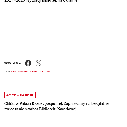
2021–2025 i sytuacji bibliotek na Ukrainie.
Facebook
X
UDOSTĘPNIJ:
TAGI:
KRAJOWA RADA BIBLIOTECZNA
Aktualności
czytaj więcej o Chłód w Pałacu Rzeczypospolitej. Zapraszamy na be
ZAPROSZENIE
Chłód w Pałacu Rzeczypospolitej. Zapraszamy na bezpłatne
zwiedzanie skarbca Biblioteki Narodowej